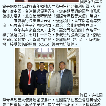
國際領袖基金
會是個
以培育政經青年
領袖人才
為宗旨的
非營利組織
，
近來
每年從中國，台灣挑選優秀青年，辦為期兩週
的國際事務與
領導力培訓，
並在
結業時
頒給
『國際青年親善大使』榮銜
。
該會執行長董繼玲表示，辦這項目，旨在促進兩岸交
流，拓展青年學子的國際視野，政治，文化經驗與見聞
。
今年共有來自北京，上海，臺北等地的四十六名青年
學子獲選受訓，七月廿一日起，參觀紐約股票交易所，體驗
華爾街金融文化，遊覽自由島，愛麗絲島（
Ellis
），時代廣
場，接受著名的柯羅（
Coro
）領袖力培訓等。
昨日，這批國
際青年親善大使抵達羅德島州，在國際領袖基金會紐英崙分
會主席葉超，吳子平安排，顧問王曉元陪同下，不但有導遊