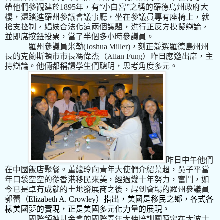
帶他們參觀建於
1895
年，有“小白宮”之稱的羅德島州政府大
樓，還踏進羅州參議會議事廳，坐在參議員專有座椅上，就
槍支控制，娼妓合法化這兩個議題，進行正反方模擬辯論，
並即席按鈕投票，當了半個多小時參議員。
羅州參議員米勒
(Joshua Miller)
，刻正競選羅德島州州
長的克蘭斯頓市市長馮偉杰（
Allan Fung
）昨日應邀出席，主
持辯論。他倆都稱讚學生們聰明，思考角度多元。
昨日中午他們
在中國飯店聚餐。董繼玲向青年大使們介紹葉超，吳子平當
年口袋空空的從香港移民來美，經過幾十年努力，奮鬥，如
今已是卓有成就的土地發展商之後，趕到會場的羅州參議員
郭蕾（
Elizabeth A. Crowley
）指出，美國是移民之鄉，各式各
樣美國夢的實現，正是美國多元化力量的展現。
國際領袖基金會的國際青年大使培訓團預定在大波士