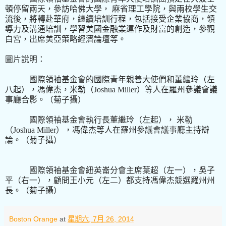
頓停留兩天，參訪哈佛大學， 麻省理工學院，與兩校學生交
流後，將轉赴華府，繼續培訓行程，包括接受企業協商，領
導力及溝通培訓，學習美國金融業運作及財富的創造，參觀
白宮，出席美亞策略經濟論壇等。
圖片說明：
國際領袖基金會
的國
際青年親善大使們和董繼玲（左
八起），馮偉杰，米勒（Joshua Miller
）等人在羅州參議會議
事廳合影。（菊子攝）
國際領袖基金會
執行長
董繼玲（左起）， 米勒
（Joshua Miller
），
馮偉杰
等人在羅州參議會議事廳主持辯
論。（菊子攝）
國際領袖基金會紐英崙分會主席葉超（左一），吳子
平（右一），顧問王小元（左二）都支持
馮偉杰競選羅州州
長。（菊子攝）
Boston Orange
at
星期六, 7月 26, 2014