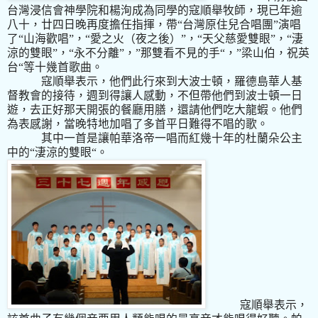
台灣浸信會神學院和楊洵成為同學的寇順舉牧師，現已年逾
八十，廿四日晚再度擔任指揮，帶
“台灣原住兒合唱團”演唱
了“山海歡唱”，“愛之火（夜之後）”，“天父慈愛雙眼”，“淒
涼的雙眼”，“永不分離”，
”
那雙看不見的手“，”梁山伯，祝英
台“等十幾首歌曲。
寇順舉表示，他們此行來到大波士頓，羅德島華人基
督教會的接待，週到得讓人感動，不但帶他們到波士頓一日
遊，去正好那天開張的餐廳用膳，還請他們吃大龍蝦。他們
為表感謝，當晚特地加唱了多首平日難得不唱的歌。
其中一首是讓帕華洛帝一唱而紅幾十年的杜蘭朵公主
中的“淒涼的雙眼“。
寇順舉表示，