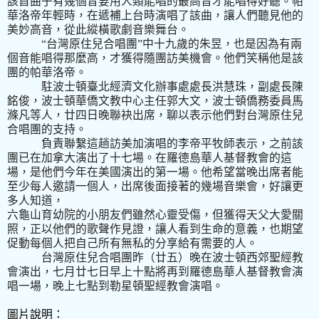
該首曲子有幾個音要用人類能唱的最高音才能唱得好聽。帕
華洛帝年輕時，在遞補上台時演唱了該曲，讓人們聽見他的
美妙高音，從此縱橫歌劇音樂舞台。
“台灣原住兒合唱團”中十九歲的朱昱，也是因為有兩
個音能唱得那麼高，才獲得隨團訪美機會。他們笑稱他是該
團的帕華洛帝。
駐波士頓臺北經濟文化辦事處處長洪慧珠，副處長陳
銘俊，波士頓華僑文教中心主任郭大文，波士頓僑務委員馬
滌凡等人，廿四日晚聯袂出席，聊以表示他們對台灣原住兒
合唱團的支持。
負責聯繫這趟訪美加演唱的李帝平牧師表示，之前該
團已在加拿大演出了十七場。在羅德島華人基督教會的這
場，是他們今年在美國演出的第一場。他希望當晚出席者能
至少每人邀請一個人，出席後面接著的幾場音樂會，好讓更
多人知道，
六龜山育幼院的小朋友們雖然心靈受傷，但獲得天父大愛關
照，正以他們的歌聲作見證，讓人看到生命的意義，也期望
促動每個人把自己所有無私的分享給有需要的人。
台灣原住兒合唱團昨（廿五）晚在波士頓西郊聖經教
會演出，七月廿七日早上十點將再到羅德島華人基督教會演
唱一場，晚上七點到勒星頓聖經教會演唱。
圖片說明：