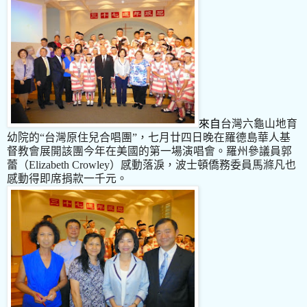
來自
台灣六龜山地育
幼院的“台灣原住兒合唱團”，七月廿四日晚在羅德島華人基
督教會展開該團今年在美國的第一場演唱會。羅州參議員郭
蕾（Elizabeth Crowley
）感動落淚，波士頓僑務委員馬滌凡也
感動得即席捐款一千元。