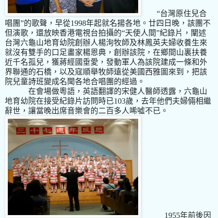
“台灣原住兒合
唱團”的歌聲，早從1998
年起就名揚各地。廿四日晚，該團不
但演歌，還放映香港電視台拍攝的“天使人間”紀錄片，闡述
台灣六龜山地育幼院創辦人楊洵牧師及林鳳英夫婦收養生來
就沒有雙手的口足畫家楊恩典，創辦該院，在鄉間山裏扶養
近千名孤兒，獲蔣經國垂愛，發動軍人為該院建成一條和外
界聯通的石橋，以及寇順舉牧師遠從美國西雅圖來到，把該
院兒童詩班變成名聞各地合唱團的經過。
在會場做粵語，英語翻譯的宋健人醫師透露，六龜山
地育幼院在接受紀錄片訪問時已103
歲，去年他們夫婦倆相繼
辭世，讓當晚出席音樂會的二百多人唏噓不已。
1955
年前後因