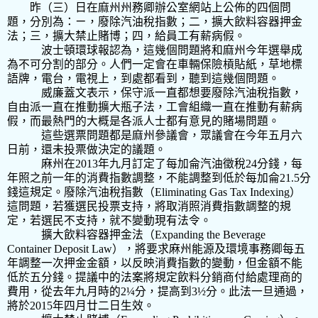
昨（三）日在麻州州務卿辦公室網站上公佈的四個問
題，分別為：ㄧ，廢除汽油稅指數；二，擴大飲料容器押金
法；三，擴大禁止賭博；四，給員工有薪病假。
波士頓環球報認為，這幾個問題將和麻州今年選舉成
為不可分割的部分。人們一定會在車輛保險槓貼紙，草地標
語牌，電台，電視上，到處都看到，聽到這幾個問題。
威廉蓋文表示，保守派一直都想要廢除汽油稅指數，
自由派一直在推動擴大瓶子法，工會組織一直在推動有薪病
假，而最熱門的大概是各派人士都有意見的賭場問題。
這些選票問題都是麻州參議會，眾議會在今年五月六
日前，還未投票做決定的議題。
麻州在2013
年九月訂定了每加侖汽油徵稅
24
分錢，每
年照之前一年的消費指數調整，不能調整到低於每加侖
21.5
分
錢這規定。
廢除汽油稅指數（
Eliminating Gas Tax Indexing）
這問題，若獲選民投票支持，將取消照消費指數調整的規
定，若選民不支持，就不變動現有法令。
擴大飲料容器押金法（Expanding the Beverage
Container Deposit Law），將要求麻州能源及環境事務卿每五
年調整一次押金金額，以反映消費指數的變動，但金額不能
低於五分錢。提議中的法案將規定飲料分銷商付給處理商的
費用，從去年九月時的
2¼
分，提高到
3½
分。此法一旦通過，
將於
2015
年四月廿二日生效。