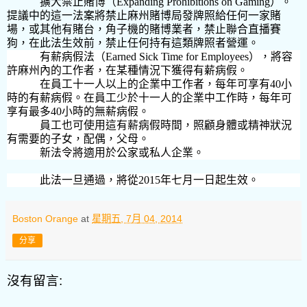
擴大禁止賭博（
Expanding Prohibitions on Gaming）。
提議中的這一法案將禁止麻州賭博局發牌照給任何一家賭
場，或其他有賭台，角子機的賭博業者，禁止聯合直播賽
狗，在此法生效前，禁止任何持有這類牌照者營運。
有薪病假法（
Earned Sick Time for Employees），將容
許麻州內的工作者，在某種情況下獲得有薪病假。
在員工十一人以上的企業中工作者，每年可享有
40
小
時的有薪病假。在員工少於十一人的企業中工作時，每年可
享有最多
40
小時的無薪病假。
員工也可使用這有薪病假時間，照顧身體或精神狀況
有需要的子女，配偶，父母。
新法令將適用於公家或私人企業。
此法一旦通過，將從
2015
年七月一日起生效。
Boston Orange
at
星期五, 7月 04, 2014
分享
沒有留言: