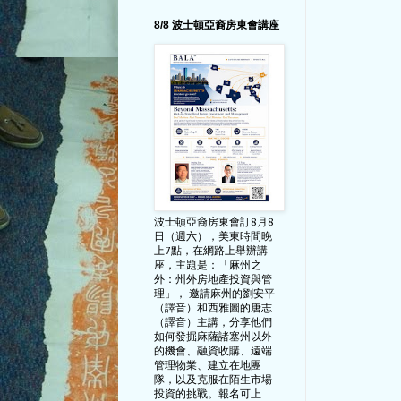
8/8 波士頓亞裔房東會講座
波士頓亞裔房東會訂8月8
日（週六），美東時間晚
上7點，在網路上舉辦講
座，主題是：「麻州之
外：州外房地產投資與管
理」， 邀請麻州的劉安平
（譯音）和西雅圖的唐志
（譯音）主講，分享他們
如何發掘麻薩諸塞州以外
的機會、融資收購、遠端
管理物業、建立在地團
隊，以及克服在陌生市場
投資的挑戰。報名可上