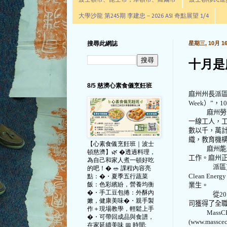
波士頓市、昆士市，摩頓市、羅爾市
波士頓移民進步辦公室通
大學沙龍 第245期 李建忠－2026 ASI 奇點展望 1/4
搜尋此網誌
星期三, 10月 16,
十月是
8/5 慈濟心素食儀烹飪班
麻州州長派
Week
）”，
10
麻州勞
一線工人，
數以千，萬
織，教育機
【心素食儀烹飪班｜波士
麻州能
頓慈濟】🌿 �透過料理，
工作。麻州
為自己和家人煮一頓好吃
派區
的吧！� 🥗 課程內容亮
Clean Energy
點：�・夏季五行蔬菜
飯：色彩繽紛，營養均衡
業生。
�・手工豆包捲：外酥內
從
20
嫩，健康美味�・親手製
司獲得了全
作＋現場教學，輕鬆上手
MassC
�・可帶回成品與食譜，
(www.masscec
在家延續美味 📅 時間: