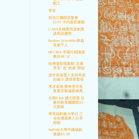
動工
李安
田浩江獨唱音樂會
12/17 卡內基音樂聽
CABA生物業投資創業
講座談趨勢
Boston Scientific將裁
員逾千人
NECINA 市場行銷講座
教你4P, 3C
哈佛電影檔案館“近看
李安” 從“色戒”開始
波市長候選人支持率差
距縮小 選情更緊張
求才若渴 費奇堡市長
黃素芬願減薪兩萬
台商E Ink 擴大研發 在
麻州新美國總部22
日剪綵
華美福利會大學日 三
名哈佛過來人分享
經驗
Suffolk大學中國城鎮
會議10/28