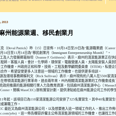
訊/ Office of Women's Advancement/ Community Preservation Act
 2013
麻州能源業週、移民創業月
區克（
Deval Patrick
）昨（
15
）日宣佈，
10
月
14
日至
20
日為“能源職業週（
Career
月
14
日至
11
月
14
日為“移民創業月（
Immigrant Entrepreneurship Month
）”。
工及人力發展卿葛絲坦（
Joanne F. Goldstein
）表示，麻州的清潔能源業正在快
工程師，客服人員，會計，化學師，環保家，電廠營運人員，太陽能安裝人員到
計工作機會，州政府正和科學，技術，工程及數學顧問委員會（
STEM)
，私營企
構合作，希望促使更多人注意這一領域的工作機會，也提供更多培訓。
源及環境事務卿蘇利文（
Rick Sullivan
）表示，麻州現有約八萬人在
5500
家清
正在帶領清潔能源行業革命，過去兩年來，州內相關清潔能源業的工作機會成長
克政府推廣的能源相關行業人力及教育資源，包括麻州清潔能源中心（
Massach
 Cente
r
，簡稱
MassCEC)
辦有實習計劃，提供津貼給在麻州能源公司工作的學
11
年起，該項目已為
110
家清潔能源公司安排了
325
名實習生。其中
40
名實習生
職或兼職工作。
EC
最近又為麻州清潔能源公司，以及想要進入這一領域工作的人，推出工作佈
c.com/jobs)
。
這一佈告欄容許僱主公佈清潔能源領域的工作機會，也讓找工作