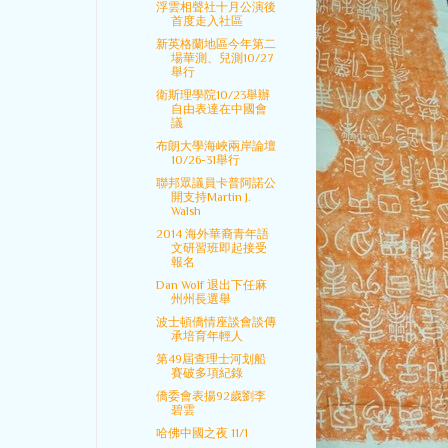
浮雲相聲社十月公演後
首度走入社區
新英格蘭地區今年第二
場華測、兒測10/27
舉行
衛斯理學院10/23舉辦
自由表達在中國會
議
布朗大學海峽兩岸論壇
10/26-31舉行
聯邦眾議員卡普阿諾公
開支持Martin J.
Walsh
2014 海外華裔青年語
文研習班即起接受
報名
Dan Wolf 退出下任麻
州州長選舉
波士頓僑情座談會談傳
承培育年輕人
第49屆查理士河划船
賽破多項紀錄
僑委會表揚92歲劉李
碧雲
哈佛中國之夜 11/1