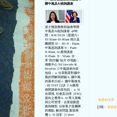
辦中風及AI咨詢講座
波士顿急難救助協會舉辦
中風及AI咨詢講座: 🌿時
間：8/8/2026（星期六）
10:30am-10:40am 簡介及
團體照 10：40-11：10pm,
中風咨詢講座 11：15am-
11:45am, AI 應用講座
11:45am- 11：50am, 分
享”防詐騙”短片 🌻地點：
僑教中心 90 Lincoln St.
Newton 🎈中風講座內容
包括： a. 分享觀眾對腦中
風的理解與經驗 b. 腦中風
的基本介紹 c. 腦中風徵兆
- BE FAST 口訣 🎈AI應用
相関講座內容包括： a. AI
在環境, 社會及治理（ESG)
面向之應用 b. AI 導入策略
較新的文章
與公司管理：企業規劃思
維與轉型, 分析客户及團隊
訂閱：
發佈留言
的痛點, 解決問題,製造商
機 c. AI 治安（Cyber