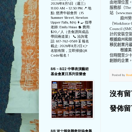
由地理位置
2026年8月5日（週三）
服務部（
The 
11:00 AM – 12:30 PM 📍 地
站（
www.mass
點: 慈濟牛頓會所（15
Summer Street, Newton
麻州勞
Upper Falls, MA) 👩‍🍳 指導
（
Workforce 
老師: Emily Hsiao 💲 費用:
Council (SM
$20／人（含食譜與成品
計的安裝空
帶回兩道菜） 📞 洽詢電
根據麻州和
話: 617-762-0569 ⏳ 報名
移民創業月
截止: 2026年8月2日 👉
根據美
名額有限，立即掃描QR
住時間至少
Code報名！
創辦的企業
8/6 ~ 8/22 中華表演藝術
基金會夏日系列音樂會
Posted by
Bos
沒有留
發佈留
8/8 波士顿急難救助協會舉