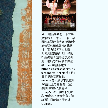
🎤 音樂點亮夢想，歌聲匯
聚波城！ 8月16日，波士頓
國際華語歌曲大賽 "獲獎音
樂會暨頒獎典禮" 隆重舉
行。實力唱將同台獻藝，
共同見證榮光時刻，精彩
即將揭曉！誠摯邀請您共
赴一場精彩的華語音樂盛
宴！ vu 🎟️ 訂票網址：
https://westaracademy.co
m/concert-tickets 💐8月8
日前早鳥票折扣碼：
EB0816 🥰10歲以下兒童和
70歲以上老者免費，請訂
票註冊時輸入優惠碼：
Comp50🥰10歲以下兒童
和70歲以上老者免費，請
訂票註冊時輸入優惠碼：
Comp50