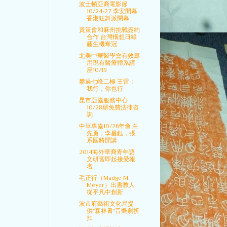
波士頓亞裔電影節
10/24-27 李安開幕
香港狂舞派閉幕
資策會和麻州挑戰簽約
合作 台灣構想日綠
藤生機奪冠
北美中華醫學會有效應
用現有醫療體系講
座10/19
攀過七峰二極 王雷：
我行，你也行
昆市亞協服務中心
10/28辦免費法律咨
詢
中華專協10/26年會 白
先勇，李昌鈺，張
系國將開講
2014海外華裔青年語
文研習即起接受報
名
毛正行（Madge M.
Meyer）出書教人
從平凡中創新
波市府藝術文化局提
供"森林書"音樂劇折
扣