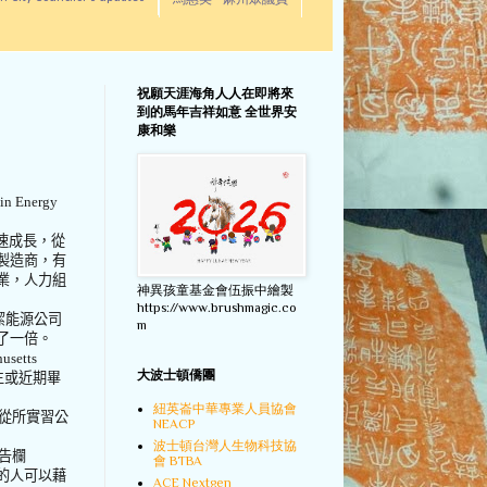
馬惠美 - 麻州眾議員
祝願天涯海角人人在即將來
到的馬年吉祥如意 全世界安
康和樂
 in Energy
速成長，從
製造商，有
業，人力組
神異孩童基金會伍振中繪製
https://www.brushmagic.co
潔能源公司
m
了一倍。
usetts
大波士頓僑團
生或近期畢
紐英崙中華專業人員協會
從所實習公
NEACP
波士頓台灣人生物科技協
告欄
會 BTBA
的人可以藉
ACE Nextgen