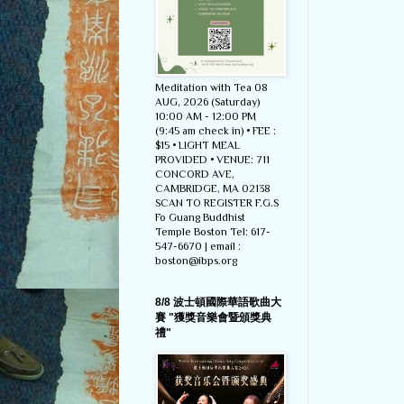
Meditation with Tea 08
AUG, 2026 (Saturday)
10:00 AM - 12:00 PM
(9:45 am check in) • FEE :
$15 • LIGHT MEAL
PROVIDED • VENUE: 711
CONCORD AVE,
CAMBRIDGE, MA 02138
SCAN TO REGISTER F.G.S
Fo Guang Buddhist
Temple Boston Tel: 617-
547-6670 | email :
boston@ibps.org
8/8 波士頓國際華語歌曲大
賽 "獲獎音樂會暨頒獎典
禮"