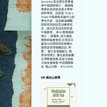
Security) 及治理注意事项
🌺中風講師簡介： 楊韻臻
畢業於加州柏克萊大學神
經科學系，目前是 Tedy‘s
Team 中風康復卓越中心的
學生代表，也是麻省總醫
院研究所的語言治療研究
生，致力於失語症研究及
中風教育。 🌺AI 應用講師
簡介： 林麗珠, 波士顿急
難救助協會會長,分享近日
參加AI治理研習班有關AI
運用及管理相關訊息. 學
歷： 會計及電腦硕士, 教
育管理博士. 兼任新英格蘭
台灣商會财務,及波士頓政
大校友會财務 🌹請踴躍報
名. 截止日期： 8/5/2026
8/8 佛光山茶禪