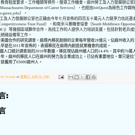
，教育程度要求，工作種類等條件，搜尋工作機會。麻州勞工及人力發展辦公室
Massachusetts Department of Career Services
），也經由
JobQuest
為綠色工作闢
-green.jobs
）。
工及人力發展辦公室也正藉由今年七月宣佈的四百五十萬元人力競爭力信託基
Competitiveness Trust Fund
），和南米斗塞機會協會（
South Middlesex Opportu
OC)
）等幾個區域夥伴合作，為找工作的人提供人力培訓支援，包括針對老兵或
氣絕緣設備等工作。
新美國合作的研究調查，麻周內移民創辦的企業每年營收
28
億元，佔麻州收入的
最早是在
2011
年宣佈的，表揚移民在麻周內創造就業機會的成就。
國人口統計調查局的
2010
年數據，移民現佔麻州總人口的
14.4%
，其中約
70
萬
十年。麻州的移民人口在麻州的勞力及企業成功上，已佔有重要地位。單只是拉
，就僱用了
65000
麻州人。
ton Orange
at
星期三, 10月 16, 2013
言:
言