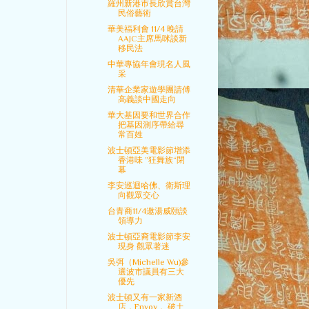
羅州新港市長欣賞台灣
民俗藝術
華美福利會 11/4 晚請
AAJC主席馬咪談新
移民法
中華專協年會現名人風
采
清華企業家遊學團請傅
高義談中國走向
華大基因要和世界合作
把基因測序帶給尋
常百姓
波士頓亞美電影節增添
香港味 ”狂舞族“閉
幕
李安巡迴哈佛、衛斯理
向觀眾交心
台青商11/4邀湯威頤談
領導力
波士頓亞裔電影節李安
現身 觀眾著迷
吳弭（Michelle Wu)參
選波市議員有三大
優先
波士頓又有一家新酒
店，Envoy， 破土