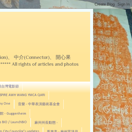
on)、 中介(Connector)、 開心果
 All rights of articles and photos
頓台灣電影節
ASPIRE AWH WANG YMCA QARI
any One
音樂 - 中華表演藝術基金會
 - Guggenheim
s BIO / LaunchBIO
麻州州長動態 -
n City Councilor's updates