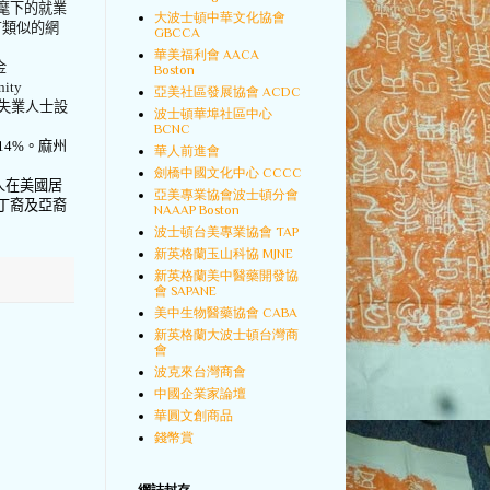
麾下的就業
大波士頓中華文化協會
有類似的網
GBCCA
華美福利會 AACA
金
Boston
nity
亞美社區發展協會 ACDC
失業人士設
波士頓華埠社區中心
BCNC
14%
。麻州
華人前進會
劍橋中國文化中心 CCCC
人在美國居
亞美專業協會波士頓分會
丁裔及亞裔
NAAAP Boston
波士頓台美專業協會 TAP
新英格蘭玉山科協 MJNE
新英格蘭美中醫藥開發協
會 SAPANE
美中生物醫藥協會 CABA
新英格蘭大波士頓台灣商
會
波克來台灣商會
中國企業家論壇
華圓文創商品
錢幣賞