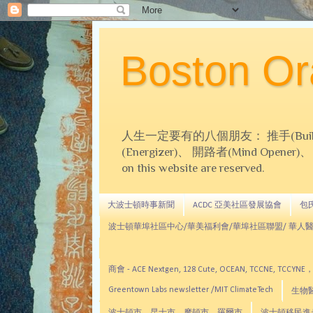
Boston 
人生一定要有的八個朋友： 推手(Builder)、
(Energizer)、 開路者(Mind Opener)、 導師(
on this website are reserved.
大波士頓時事新聞
ACDC 亞美社區發展協會
包氏文
波士頓華埠社區中心/華美福利會/華埠社區聯盟/ 華人醫
商會 - ACE Nextgen, 128 Cute, OCEAN, TC
Greentown Labs newsletter /MIT ClimateTech
生物醫藥