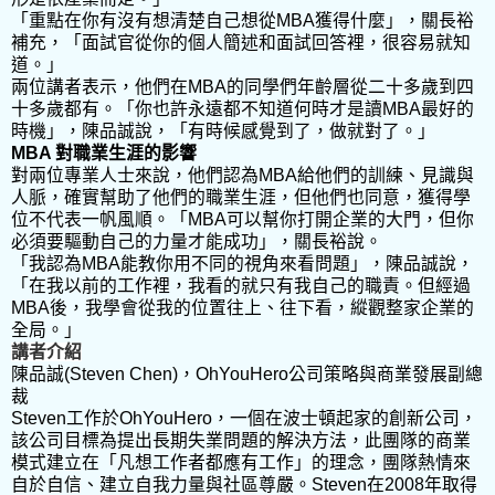
「重點在你有沒有想清楚自己想從
MBA
獲得什麼」，關長裕
補充，「面試官從你的個人簡述和面試回答裡，很容易就知
道。」
兩位講者表示，他們在
MBA
的同學們年齡層從二十多歲到四
十多歲都有。「你也許永遠都不知道何時才是讀
MBA
最好的
時機」，陳品誠說，「有時候感覺到了，做就對了。」
MBA
對職業生涯的影響
對兩位專業人士來說，他們認為
MBA
給他們的訓練、見識與
人脈，確實幫助了他們的職業生涯，但他們也同意，獲得學
位不代表一帆風順。「
MBA
可以幫你打開企業的大門，但你
必須要驅動自己的力量才能成功」，關長裕說。
「我認為
MBA
能教你用不同的視角來看問題」，陳品誠說，
「在我以前的工作裡，我看的就只有我自己的職責。但經過
MBA
後，我學會從我的位置往上、往下看，縱觀整家企業的
全局。」
講者介紹
陳品誠
(Steven Chen)
，
OhYouHero
公司策略與商業發展副總
裁
Steven
工作於
OhYouHero
，一個在波士頓起家的創新公司，
該公司目標為提出長期失業問題的解決方法，此團隊的商業
模式建立在「凡想工作者都應有工作」的理念，團隊熱情來
自於自信、建立自我力量與社區尊嚴。
Steven
在
2008
年取得