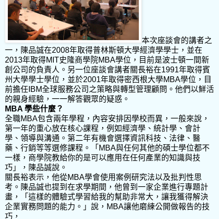
本次座談會的講者之
一，陳品誠在
2008
年取得普林斯頓大學經濟學學士，並在
2013
年取得
MIT
史隆商學院
MBA
學位，目前是波士頓一間新
創公司的負責人。另一位座談會講者關長裕在
1991
年取得賓
州大學學士學位，並於
2001
年取得密西根大學
MBA
學位，目
前擔任
IBM
全球服務公司之策略與轉型管理顧問。他們以鮮活
的親身經驗，一一解答觀眾的疑惑。
MBA
學些什麼？
全職
MBA
包含兩年學程，內容安排因學校而異，一般來說，
第一年的重心放在核心課程，例如經濟學、統計學、會計
學、領導與溝通。第二年有機會選擇資訊科技、法律、醫
藥、行銷等等選修課程。「
MBA
與任何其他的碩士學位都不
一樣，商學院教給你的是可以應用在任何產業的知識與技
巧」，陳品誠說。
關長裕表示，他從
MBA
學會使用案例研究法以及批判性思
考。陳品誠也提到在求學期間，他曾到一家企業進行專題計
畫，「這樣的體驗式學習給我的幫助非常大，讓我獲得解決
企業實務問題的能力。」說，
MBA
讓他磨練公開做報告的技
巧，