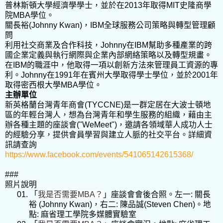
普林斯頓大學經濟學學士，並於在
2013
年取得
MIT
史隆商學
院
MBA
學位。
關長裕
(Johnny Kwan)
，
IBM
全球服務公司策略與轉型管理顧
問
利用社交商業及合作科技，
Johnny
在
IBM
幫助多種產業的跨
國企業定義與執行網際與企業內部網絡策略以及轉型規畫。
在
IBM
的職涯中，他取得一項以創新方法來管理員工資源的專
利。
Johnny
在
1991
年在賓州大學取得學士學位，並於
2001
年
取得密西根大學
MBA
學位。
主辦單位
新英格蘭台灣青年商會
(TYCCNE)
是一群定居在大波士頓地
區的年輕台灣人，想為台灣青年和學生服務的組織，藉由主
辦各種主題的座談會
("WeMeet")
，邀請各領域華人成功人士
的經驗分享，提供會員學習與建立人脈的社交平台。詳細資
訊請查詢
https://www.facebook.com/events/541065142615368/
###
照片說明
01.
「
我是否需要
MBA
？
」座談會會後合照。左一
:
關長
裕
(Johnny Kwan)
，右二
:
陳品誠
(Steven Chen)
。地
點
:
麻省理工學院多媒體實驗室