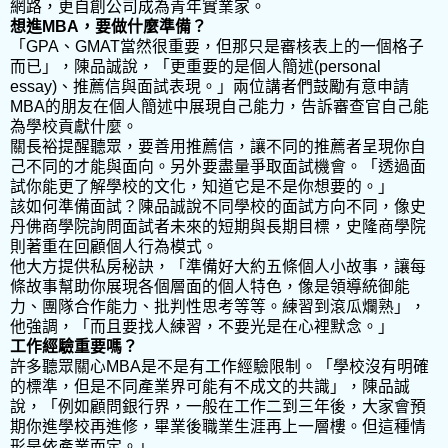
網路，更自創公司成為青年實業家。
想進
MBA
，要做什麼準備？
「
GPA
、
GMAT
當然很重要，但那只是審核表上的一個格子
而已」，陳品誠說，「更重要的是個人簡述
(personal
essay)
、推薦信與面試表現。」兩位講者們鼓勵有意申請
MBA
的朋友在個人簡述中展現自己能力，告訴審查官自己能
為學校貢獻什麼。
關長裕提醒聽眾，要善用推薦信，讓不同的推薦者呈現你自
己不同的才能與面向。另外要盡量爭取面試機會。「透過面
試你能更了解學校的文化，知道它是不是你想要的。」
該如何準備面試？陳品誠說不同學校的面試方向不同，像史
丹佛商學院詢問面試者未來的短期與長期目標，史隆商學院
則著重在回顧個人行為模式。
他大方提供私房秘訣，「準備好大約五條個人小故事，讓每
條故事幫助你展現各個層面的個人特色，像是領導統御能
力、團隊合作能力、批判性思考等等。練習到滾瓜爛熟」，
他強調，「而且要找人練習，不要光是在心裡默念。」
工作經驗重要嗎？
許多聽眾關心
MBA
是不是有工作經驗限制。「學校沒有明確
的標準，但是不同產業界可能有不成文的共識」，陳品誠
說，「例如顧問銀行界，一般在工作二到三年後，大家會預
期你進學校再進修，畢業後職業生涯再上一層樓。但這種情
形是依產業而定。」