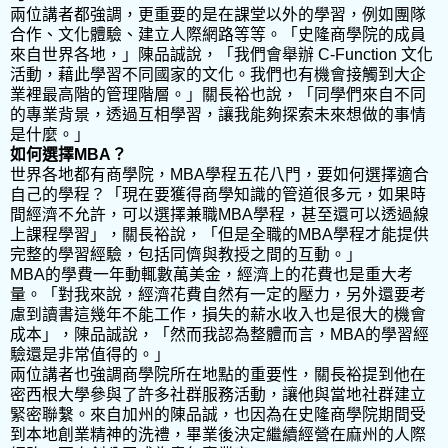
兩位講者都強調，更重要的是在課堂以外的學習，例如團隊
合作、文化體驗、建立人際網路等等。「史隆商學院的成員
來自世界各地，」陳品誠說，「我們會舉辦
C-Function
文化
活動，藉此學習不同國家的文化。我們也有機會接觸到大企
業裡最高階的管理階層。」關長裕也說，「同學們來自不同
的專業背景，透過互相學習，讓我能夠探索未來想做的事情
是什麼。」
如何選擇
MBA
？
世界各地都有商學院，
MBA
學程五花八門，要如何選擇適合
自己的學程？「現在要獲得商學知識的管道很多元，如果時
間經濟不允許，可以選擇兼職
MBA
學程，甚至還可以透過線
上課程學習」，關長裕說，「但是全職的
MBA
學程才能提供
完整的學習經驗，包括同儕與教授之間的互動。」
MBA
的學費一年動輒數萬美金，經濟上的花費也是重大考
量。「對我來說，經濟花費自然有一定的壓力，另外還要考
慮到讀書這幾年不能工作，損失的薪水收入也是很大的機會
成本」，陳品誠說，「然而我認為整體而言，
MBA
的學習經
驗還是非常值得的。」
兩位講者也強調商學院所在地點的重要性，關長裕提到他在
密西根大學參與了許多社群服務活動，讓他與當地社群建立
緊密聯繫。來自加州的陳品誠，也因為在史隆商學院期間受
到本地創業精神的洗禮，畢業後決定繼續經營在麻州的人際