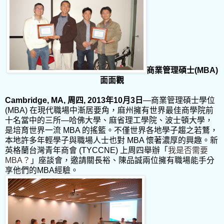
商業管理碩士
(MBA)
面面觀
Cambridge, MA,
周四
, 2013
年
10
月
3
日
—
商業管理碩士學位
(MBA)
在現代職場中漸居要角，麻州擁有世界最佳商學院前
十名當中的三所
—
哈佛大學、麻省理工學院、波士頓大學，
是培育世界一流
MBA
的搖籃。不僅世界各地學子趨之若鶩，
本地許多年輕學子與職場人士也對
MBA
懷著濃厚的興趣。新
英格蘭台灣青年商會
(TYCCNE)
上周四舉辦「
我是否需要
MBA
？
」座談會，邀請關長裕、陳品誠兩位擁有職場能手分
享他們的
MBA
經驗。