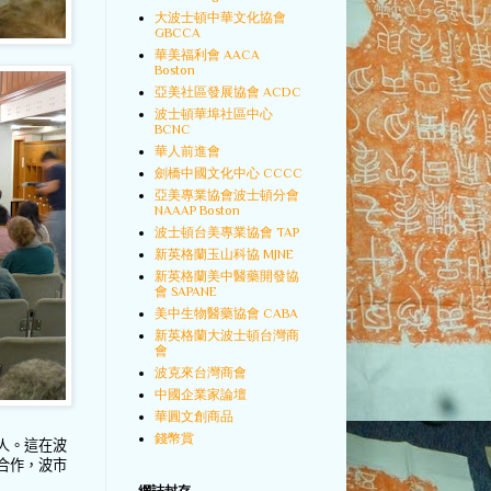
大波士頓中華文化協會
GBCCA
華美福利會 AACA
Boston
亞美社區發展協會 ACDC
波士頓華埠社區中心
BCNC
華人前進會
劍橋中國文化中心 CCCC
亞美專業協會波士頓分會
NAAAP Boston
波士頓台美專業協會 TAP
新英格蘭玉山科協 MJNE
新英格蘭美中醫藥開發協
會 SAPANE
美中生物醫藥協會 CABA
新英格蘭大波士頓台灣商
會
波克來台灣商會
中國企業家論壇
華圓文創商品
錢幣賞
人。這在波
合作，波市