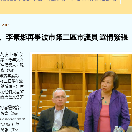
訊/ Office of Women's Advancement/ Community Preservation Act
 2013
、李素影再爭波市第二區市議員 選情緊張
埠的波士頓市第
選舉，今年又將
兩名候選人，現
乃肯（
Bill
戰者李素影
ee)
三日晚在波
書館辯論。出席
年前他們只差
97
怕得票數又會非
的這場辯論，
The
里協會（
 Association of
 (NABB)
）舉
新聞報（
The