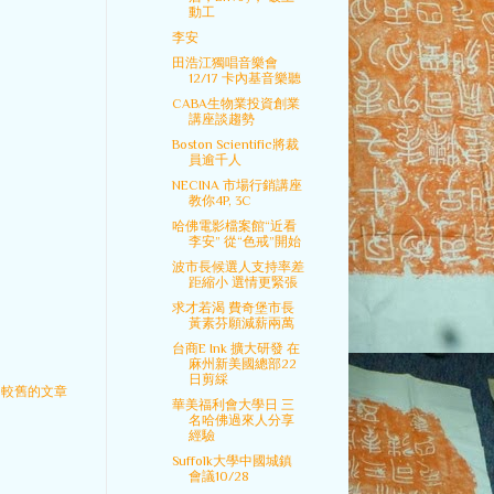
動工
李安
田浩江獨唱音樂會
12/17 卡內基音樂聽
CABA生物業投資創業
講座談趨勢
Boston Scientific將裁
員逾千人
NECINA 市場行銷講座
教你4P, 3C
哈佛電影檔案館“近看
李安” 從“色戒”開始
波市長候選人支持率差
距縮小 選情更緊張
求才若渴 費奇堡市長
黃素芬願減薪兩萬
台商E Ink 擴大研發 在
麻州新美國總部22
日剪綵
較舊的文章
華美福利會大學日 三
名哈佛過來人分享
經驗
Suffolk大學中國城鎮
會議10/28