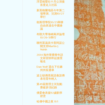
浮雲相聲社十月公演後
首度走入社區
新英格蘭地區今年第二
場華測、兒測10/27
舉行
衛斯理學院10/23舉辦
自由表達在中國會
議
布朗大學海峽兩岸論壇
10/26-31舉行
聯邦眾議員卡普阿諾公
開支持Martin J.
Walsh
2014 海外華裔青年語
文研習班即起接受
報名
Dan Wolf 退出下任麻
州州長選舉
波士頓僑情座談會談傳
承培育年輕人
第49屆查理士河划船
賽破多項紀錄
僑委會表揚92歲劉李
碧雲
哈佛中國之夜 11/1