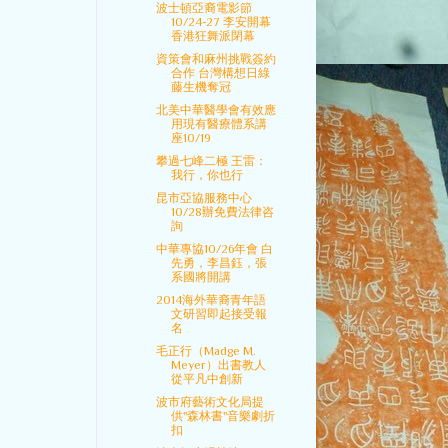
波士頓亞裔電影節
10/24-27 李安開幕
香港狂舞派閉幕
資策會和麻州挑戰簽約
合作 台灣構想日綠
藤生機奪冠
北美中華醫學會有效應
用現有醫療體系講
座10/19
攀過七峰二極 王雷：
我行，你也行
昆市亞協服務中心
10/28辦免費法律咨
詢
中華專協10/26年會 白
先勇，李昌鈺，張
系國將開講
2014海外華裔青年語
文研習即起接受報
名
毛正行（Madge M.
Meyer）出書教人
從平凡中創新
波市府藝術文化局提
供"森林書"音樂劇折
扣