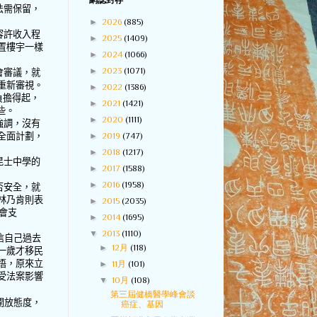
網誌封存
法需保留，
►
2026
(885)
容許收入程
►
2025
(1409)
置樓宇一樣
►
2024
(1066)
►
2023
(1071)
會審議，就
重新審視。
►
2022
(1386)
負擔得起，
►
2021
(1421)
些。
►
2020
(1111)
強調，沒有
►
2019
(747)
全面計劃，
►
2018
(1217)
昆士中學的
►
2017
(1588)
►
2016
(1958)
否安全，就
林乃肯則表
►
2015
(2035)
會支
►
2014
(1695)
▼
2013
(1110)
信自己過去
►
12月
(118)
一歲才移民
悟，原來立
►
11月
(101)
受法案影響
▼
10月
(108)
第三屆健橋醫學峰會談
開放態度，
癌症、基因