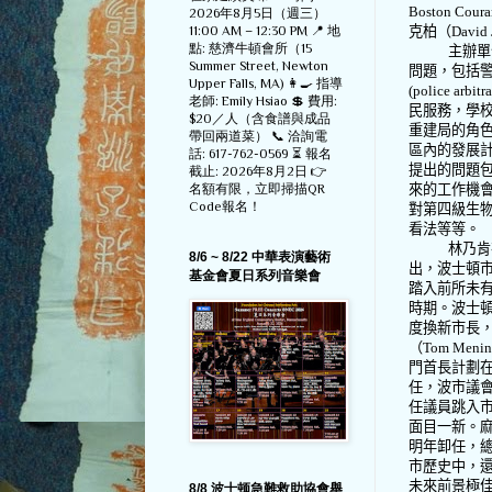
Boston Coura
2026年8月5日（週三）
11:00 AM – 12:30 PM 📍 地
克柏（
David 
點: 慈濟牛頓會所（15
主辦單
Summer Street, Newton
問題，包括
Upper Falls, MA) 👩‍🍳 指導
(police arbitr
老師: Emily Hsiao 💲 費用:
民服務，學
$20／人（含食譜與成品
重建局的角
帶回兩道菜） 📞 洽詢電
區內的發展
話: 617-762-0569 ⏳ 報名
提出的問題
截止: 2026年8月2日 👉
名額有限，立即掃描QR
來的工作機
Code報名！
對第四級生
看法等等。
林乃肯
8/6 ~ 8/22 中華表演藝術
出，波士頓
基金會夏日系列音樂會
踏入前所未
時期。波士
度換新市長
（
Tom Menin
門首長計劃
任，波市議
任議員跳入
面目一新。
明年卸任，
市歷史中，
未來前景極
8/8 波士顿急難救助協會舉