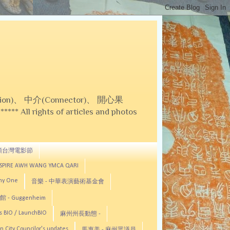
on)、 中介(Connector)、 開心果
 All rights of articles and photos
頓台灣電影節
ASPIRE AWH WANG YMCA QARI
any One
音樂 - 中華表演藝術基金會
 - Guggenheim
s BIO / LaunchBIO
麻州州長動態 -
n City Councilor's updates