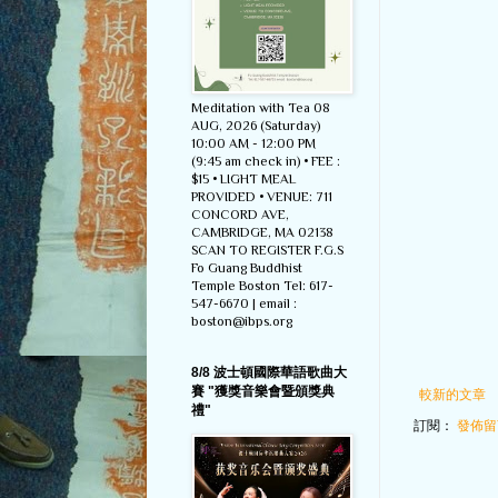
Meditation with Tea 08
AUG, 2026 (Saturday)
10:00 AM - 12:00 PM
(9:45 am check in) • FEE :
$15 • LIGHT MEAL
PROVIDED • VENUE: 711
CONCORD AVE,
CAMBRIDGE, MA 02138
SCAN TO REGISTER F.G.S
Fo Guang Buddhist
Temple Boston Tel: 617-
547-6670 | email :
boston@ibps.org
8/8 波士頓國際華語歌曲大
賽 "獲獎音樂會暨頒獎典
較新的文章
禮"
訂閱：
發佈留言