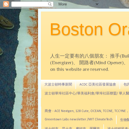
Boston 
人生一定要有的八個朋友： 推手(Builder)、
(Energizer)、 開路者(Mind Opener)、 導師(
on this website are reserved.
大波士頓時事新聞
ACDC 亞美社區發展協會
包氏文
波士頓華埠社區中心/華美福利會/華埠社區聯盟/ 華人醫
商會 - ACE Nextgen, 128 Cute, OCEAN, TC
Greentown Labs newsletter /MIT ClimateTech
生物醫藥