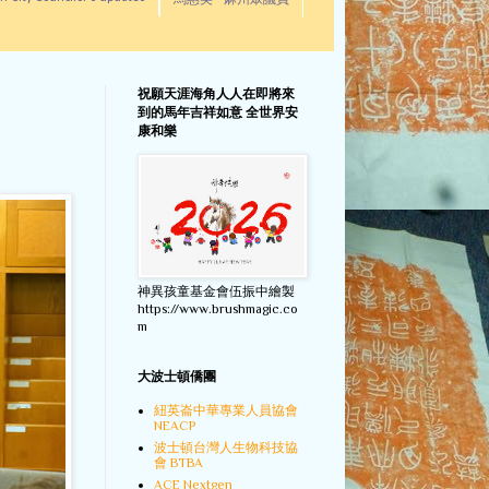
馬惠美 - 麻州眾議員
祝願天涯海角人人在即將來
到的馬年吉祥如意 全世界安
康和樂
神異孩童基金會伍振中繪製
https://www.brushmagic.co
m
大波士頓僑團
紐英崙中華專業人員協會
NEACP
波士頓台灣人生物科技協
會 BTBA
ACE Nextgen