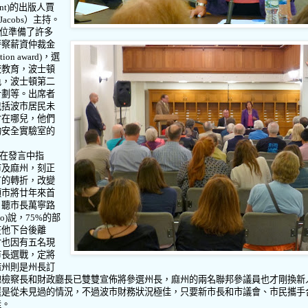
nt)
的出版人賈
Jacobs
）主持。
位準備了許多
警察薪資仲裁金
ation award)
，選
校教育，波士頓
色，波士頓第二
計劃等。出席者
包括波市居民未
會在哪兒，他們
物安全實驗室的
在發言中指
市及麻州，刻正
有的轉折，改變
頓市將廿年來首
，聽市長萬寧路
o)
說，
75%
的部
在他下台後離
會也因有五名現
市長選戰，定將
麻州則是州長訂
總檢察長和財政廳長已雙雙宣佈將參選州長，麻州的兩名聯邦參議員也才剛換新
還是從未見過的情況，不過波市財務狀況極佳，只要新市長和市議會、市民攜手
佳。