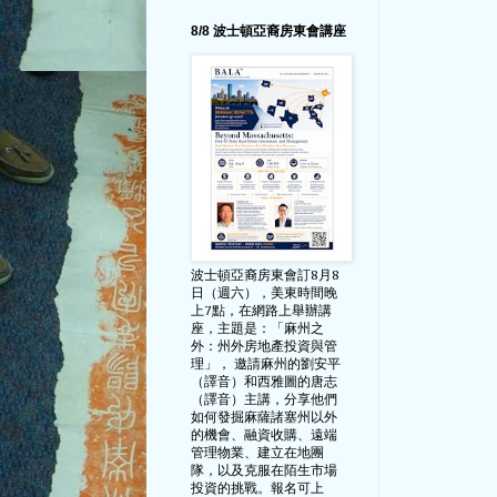
8/8 波士頓亞裔房東會講座
波士頓亞裔房東會訂8月8
日（週六），美東時間晚
上7點，在網路上舉辦講
座，主題是：「麻州之
外：州外房地產投資與管
理」， 邀請麻州的劉安平
（譯音）和西雅圖的唐志
（譯音）主講，分享他們
如何發掘麻薩諸塞州以外
的機會、融資收購、遠端
管理物業、建立在地團
隊，以及克服在陌生市場
投資的挑戰。報名可上