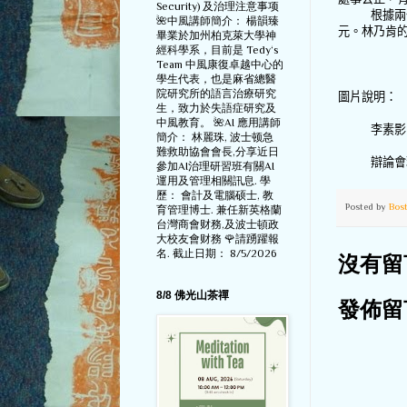
Security) 及治理注意事项
根據兩
🌺中風講師簡介： 楊韻臻
元。林乃肯
畢業於加州柏克萊大學神
經科學系，目前是 Tedy‘s
Team 中風康復卓越中心的
學生代表，也是麻省總醫
院研究所的語言治療研究
圖片說明：
生，致力於失語症研究及
中風教育。 🌺AI 應用講師
李素影
簡介： 林麗珠, 波士顿急
難救助協會會長,分享近日
辯論會
參加AI治理研習班有關AI
運用及管理相關訊息. 學
歷： 會計及電腦硕士, 教
Posted by
Bos
育管理博士. 兼任新英格蘭
台灣商會财務,及波士頓政
大校友會财務 🌹請踴躍報
名. 截止日期： 8/5/2026
沒有留
8/8 佛光山茶禪
發佈留