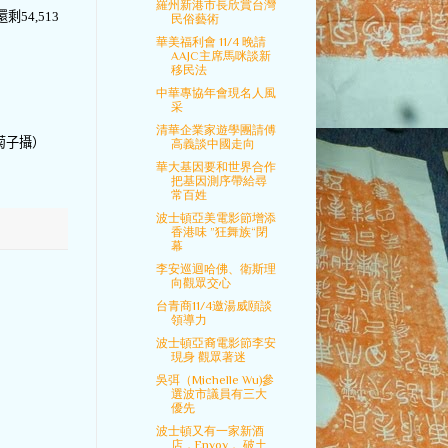
羅州新港市長欣賞台灣
還剩
54,513
民俗藝術
華美福利會 11/4 晚請
AAJC主席馬咪談新
移民法
中華專協年會現名人風
采
清華企業家遊學團請傅
菊子攝）
高義談中國走向
華大基因要和世界合作
把基因測序帶給尋
常百姓
波士頓亞美電影節增添
香港味 ”狂舞族“閉
幕
李安巡迴哈佛、衛斯理
向觀眾交心
台青商11/4邀湯威頤談
領導力
波士頓亞裔電影節李安
現身 觀眾著迷
吳弭（Michelle Wu)參
選波市議員有三大
優先
波士頓又有一家新酒
店，Envoy， 破土