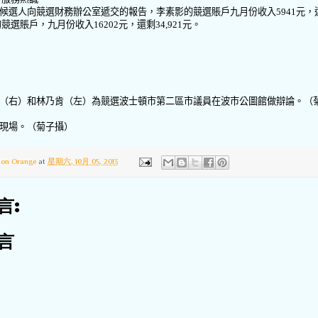
候選人向競選財務辦公室遞交的報告，李素影的競選賬戶九月份收入
5941
元，
的競選賬戶，九月份收入
16202
元，還剩
34,921
元。
（右）和林乃肯（左）為競選波士頓市第二區市議員在波市公圖館做辯論。（
現場。（菊子攝）
ton Orange
at
星期六, 10月 05, 2013
言:
言