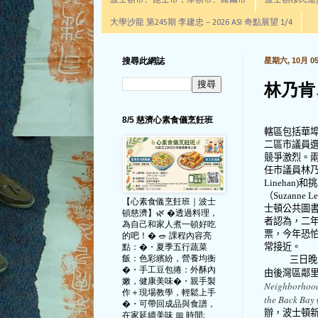
波士頓市、昆士市，摩頓市、羅爾市
波士頓移民進步辦公室通
大學沙龍 第245期 李建忠－2026 ASI 奇點展望 1/4
搜尋此網誌
星期六, 10月 05,
林乃肯
8/5 慈濟心素食儀烹飪班
轄區包括華
二區市議員
競爭激烈。
任市議員林
Linehan)
和挑
（
Suzanne L
【心素食儀烹飪班｜波士
士頓公共圖
頓慈濟】🌿 �透過料理，
者認為，二
為自己和家人煮一頓好吃
票，今年恐
的吧！� 🥗 課程內容亮
常接近。
點：�・夏季五行蔬菜
飯：色彩繽紛，營養均衡
三日晚
�・手工豆包捲：外酥內
由後灣區鄰
嫩，健康美味�・親手製
Neighborhood
作＋現場教學，輕鬆上手
the Back Bay
�・可帶回成品與食譜，
辦，波士頓
在家延續美味 📅 時間: