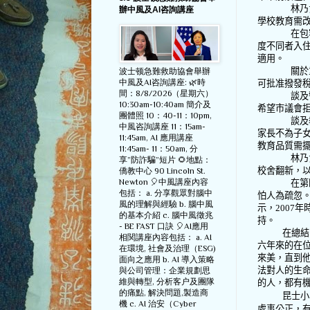
林乃
辦中風及AI咨詢講座
學校教育需
在包
度不同者入
適用。
關於
波士顿急難救助協會舉辦
中風及AI咨詢講座: 🌿時
可批准撥發
間：8/8/2026（星期六）
談及
10:30am-10:40am 簡介及
希望市議會
團體照 10：40-11：10pm,
談及
中風咨詢講座 11：15am-
家長不為子
11:45am, AI 應用講座
教育品質需
11:45am- 11：50am, 分
林乃
享”防詐騙”短片 🌻地點：
校舍翻新，
僑教中心 90 Lincoln St.
Newton 🎈中風講座內容
在第
包括： a. 分享觀眾對腦中
怕人為疏忽
風的理解與經驗 b. 腦中風
示，
2007
年
的基本介紹 c. 腦中風徵兆
持。
- BE FAST 口訣 🎈AI應用
在總結
相関講座內容包括： a. AI
六年來的在
在環境, 社會及治理（ESG)
來美，直到
面向之應用 b. AI 導入策略
法對人的生
與公司管理：企業規劃思
維與轉型, 分析客户及團隊
的人，都有
的痛點, 解決問題,製造商
昆士小
機 c. AI 治安（Cyber
處事公正，