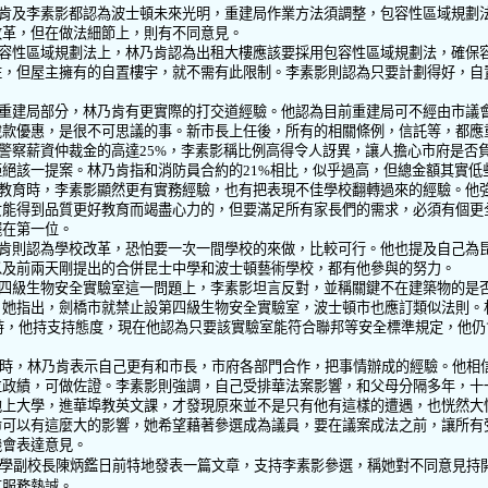
肯及李素影都認為波士頓未來光明，重建局作業方法須調整，包容性區域規劃
改革，但在做法細節上，則有不同意見。
容性區域規劃法上，林乃肯認為出租大樓應該要採用包容性區域規劃法，確保
住，但屋主擁有的自置樓宇，就不需有此限制。李素影則認為只要計劃得好，自
重建局部分，林乃肯有更實際的打交道經驗。他認為目前重建局可不經由市議
稅款優惠，是很不可思議的事。新市長上任後，所有的相關條例，信託等，都應
警察薪資仲裁金的高達
25%
，李素影稱比例高得令人訝異，讓人擔心市府是否
拒絕該一提案。林乃肯指和消防員合約的
21%
相比，似乎過高，但總金額其實低
教育時，李素影顯然更有實務經驗，也有把表現不佳學校翻轉過來的經驗。他
女能得到品質更好教育而竭盡心力的，但要滿足所有家長們的需求，必須有個更
擺在第一位。
肯則認為學校改革，恐怕要一次一間學校的來做，比較可行。他也提及自己為
以及前兩天剛提出的合併昆士中學和波士頓藝術學校，都有他參與的努力。
四級生物安全實驗室這一問題上，李素影坦言反對，並稱關鍵不在建築物的是
。她指出，劍橋市就禁止設第四級生物安全實驗室，波士頓市也應訂類似法則。
時，他持支持態度，現在他認為只要該實驗室能符合聯邦等安全標準規定，他仍
時，林乃肯表示自己更有和市長，市府各部門合作，把事情辦成的經驗。他相
位政績，可做佐證。李素影則強調，自己受排華法案影響，和父母分隔多年，十
他上大學，進華埠教英文課，才發現原來並不是只有他有這樣的遭遇，也恍然大
命可以有這麼大的影響，她希望藉著參選成為議員，要在議案成法之前，讓所有
機會表達意見。
陳炳鑑日前特地發表一篇文章，支持李素影參選，稱她對不同意見持
學副校長
有服務熱誠。