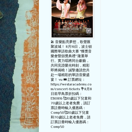
🎤 音樂點亮夢想，歌聲匯
聚波城！ 8月16日，波士頓
國際華語歌曲大賽 "獲獎音
樂會暨頒獎典禮" 隆重舉
行。實力唱將同台獻藝，
共同見證榮光時刻，精彩
即將揭曉！誠摯邀請您共
赴一場精彩的華語音樂盛
宴！ vu 🎟️ 訂票網址：
https://westaracademy.co
m/concert-tickets 💐8月8
日前早鳥票折扣碼：
EB0816 🥰10歲以下兒童和
70歲以上老者免費，請訂
票註冊時輸入優惠碼：
Comp50🥰10歲以下兒童
和70歲以上老者免費，請
訂票註冊時輸入優惠碼：
Comp50