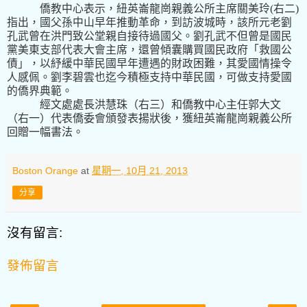
僑教中心表示，
紐英崙龍崗親義公所主席關美玲(
右二
)
指出，國父孫中山早年推動革命，到訪波城時，該所元老劉
孔武曾在洪門致公堂親自接待過國父。劉孔武不但曾是國民
黨美東支部代表大會主席，還曾傾囊購買國民政府「救國公
債」，以紓緩中華民國早年遭遇的財政困難，其愛國情操令
人感佩。
劉李碧雲也迄今積極支持
中華民國，可做支持愛國
的僑界典範。
經文處處長洪慧珠（右三）和僑教中心主任郭大文
（右一）代表僑委會頒發表揚狀後，獲紐英崙龍崗親義公所
回贈一幅書法。
Boston Orange
at
星期一, 10月 21, 2013
分享
沒有留言:
發佈留言