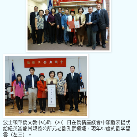
波士頓華僑文教中心昨（
20
）日在僑情座談會中頒發表揚狀
給
紐英崙龍崗親義公所元老劉孔武遺孀，現年92
歲的
劉李碧
雲（左三）。