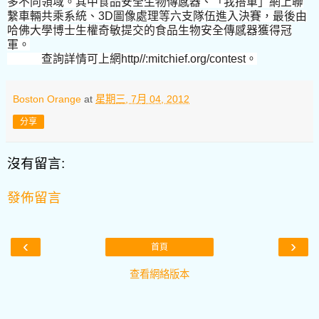
多不同領域。其中食品安全生物傳感器、「我搭車」網上聯
繫車輛共乘系統、
3D
圖像處理等六支隊伍進入決賽，最後由
哈佛大學博士生權奇敏提交的食品生物安全傳感器獲得冠
軍。
查詢詳情可上網
http//:mitchief.org/contest
。
Boston Orange
at
星期三, 7月 04, 2012
分享
沒有留言:
發佈留言
‹
›
首頁
查看網絡版本