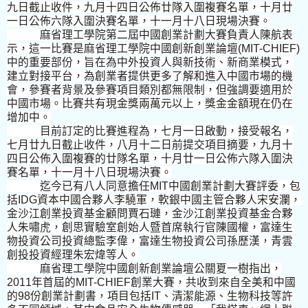
九日截止收件，九月十四日公佈廿隊入圍複賽名單，十月廿
一日公佈六隊入圍決賽名單，十一月十八日現場決賽。
麻省理工學院第二屆中國創業計劃大賽負責人陳航表
示，這一比賽是麻省理工學院中國創新創業論壇
(MIT-CHIEF)
中的重要部份，旨在為中外投資人與新技術、新商業模式，
建立對接平台，為創業者提供更多了解和進入中國市場的機
會，參賽者背景及參賽項目類別都無限制，但強調要適用於
中國市場。比賽共有現金獎兩萬元以上，獎金金額現在仍在
增加中。
目前訂定的比賽進程為，七月一日啟動，接受報名，
七月廿九日截止收件，八月十二日前提交項目摘要，九月十
四日公佈入圍複賽的廿隊名單，十月廿一日公佈六隊入圍決
賽名單，十一月十八日現場決賽。
迄今已有八人同意擔任
MIT
中國創業計劃大賽評委，包
括
IDG
資本中國合夥人李驍軍，軟銀中國主管合夥人宋安瀾，
金沙江創業投資基金顧問賈石璉，金沙江創業投資基金合夥
人朱嘯虎，創思實驗室創始人暨首席執行官陳國權，富達生
物投資公司投資總監李偉，富達生物投資公司孫歷漢，青雲
創投投資經理朱宏煒等人。
麻省理工學院中國創新創業論壇公關夏一樹指出，
2011
年首屆的
MIT-CHIEF
創業大賽，共收到來自全美和中國
的
98
份創業計劃書，項目包括
IT
、清潔能源、生物科技等許