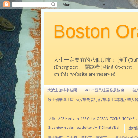
Boston 
人生一定要有的八個朋友： 推手(Builder)、
(Energizer)、 開路者(Mind Opener)、 導師(
on this website are reserved.
大波士頓時事新聞
ACDC 亞美社區發展協會
包氏文
波士頓華埠社區中心/華美福利會/華埠社區聯盟/ 華人醫
商會 - ACE Nextgen, 128 Cute, OCEAN, TC
Greentown Labs newsletter /MIT ClimateTech
生物醫藥