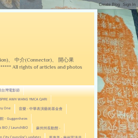
on)、 中介(Connector)、 開心果
 All rights of articles and photos
頓台灣電影節
ASPIRE AWH WANG YMCA QARI
any One
音樂 - 中華表演藝術基金會
 - Guggenheim
s BIO / LaunchBIO
麻州州長動態 -
n City Councilor's updates