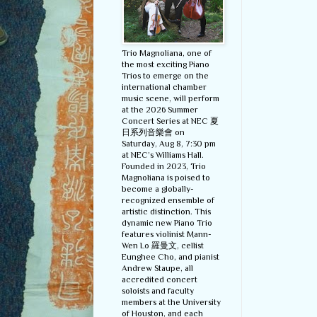
Trio Magnoliana, one of
the most exciting Piano
Trios to emerge on the
international chamber
music scene, will perform
at the 2026 Summer
Concert Series at NEC 夏
日系列音樂會 on
Saturday, Aug 8, 7:30 pm
at NEC’s Williams Hall.
Founded in 2023, Trio
Magnoliana is poised to
become a globally-
recognized ensemble of
artistic distinction. This
dynamic new Piano Trio
features violinist Mann-
Wen Lo 羅曼文, cellist
Eunghee Cho, and pianist
Andrew Staupe, all
accredited concert
soloists and faculty
members at the University
of Houston, and each