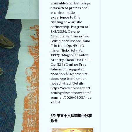
ensemble member brings
a wealth of professional
chamber music
experience to this
riveting new artistic
partnership. Program of
8/8/2026: Gayane
Chebotaryan: Piano Trio
Felix Mendelssohn: Piano
Trio No. 1 Op. 49 in D
minor Nicky Sohn (b.
1992): “Magnolia” Anton
Arensky: Piano Trio No. 1,
Op. 32 in D minor Free
Admission. Suggested
donation $10/person at
door. Age 6 and under
not admitted. Details:
https://www.chineseperf
ormingarts.net/contents/
summer/2026/0808/inde
x.html
8/9 第五十六屆華埠中秋聯
歡會