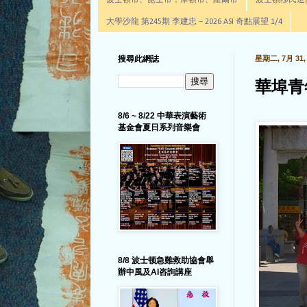
波士頓市、昆士市，摩頓市、羅爾市
波士頓移民進步辦公室通
大學沙龍 第245期 李建忠－2026 ASI 奇點展望 1/4
搜尋此網誌
星期二, 7月 31, 
華埠青
8/6 ~ 8/22 中華表演藝術
基金會夏日系列音樂會
8/8 波士顿急難救助協會舉
辦中風及AI咨詢講座