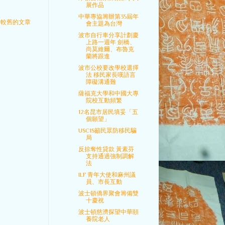
展作品
中華專協籌辦第35屆年
較舊的文章
會主題為台灣
波市自行車分享計劃慶
上路一週年 劍橋、
尚莫維爾、布魯克
蘭將跟進
波市公校要改學校選擇
法 移民家長嘆語言
障礙溝通難
薩福克大學和中國大專
院校互動頻繁
12名昆市居民填妥「五
個願望」
USCIS籲民眾防移民騙
局
反掠奪性貸款 黃素芬
支持通過強制調解
法
ILF 青年大使和麻州議
員、市長互動
波士頓僑界聚會籌備雙
十慶祝
波士頓慈濟探望中華頤
養院老人