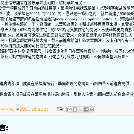
展商應信守諾言在發展華埠土地時，聘用華埠居民。
會青年項目成員昨日也向過往民眾，華埠內住宅狀況傳單，以及租客權益說明
單，波士頓華埠在
2000
年到
2010
年間，僅只是一條街之內，就共新建了
956
個豪
持份子及波市府的包容性發展政策
(
inclusionary development policy
)
，只帶給華
位，其中還有將近一半，對傳統上以華埠為家的工薪或新移民家庭來說，其實並
的摩天大樓，
85%
為高級住宅，約
15%
為可負擔住宅的情況，已使華埠更為貴族
臣街
15-25
號房東司徒先生刻正面對法庭要求，必須把該座大樓整修得適宜住人
公開，打算怎麼處理該棟大樓。華人前進會希望社區大眾關注，波市府內存有一
用於保持前述大樓的可負擔住宅狀況。
會副行政主任劉衛恆表示，該會青少年昨日在華埠牌樓前三小時內，收回
175
份
角落及活動中辦理這問卷調查，預定八月底或九月初時，公佈調查整理結果。
進會青年項目成員在華埠牌樓前，準備辦理問卷調查。
(
圖由華人前進會提供
)
進會青年項目成員在華埠牌樓前擺出道具，引路人注意。
(
圖由華人前進會提供
ton Orange
at
星期二, 7月 31, 2012
言: