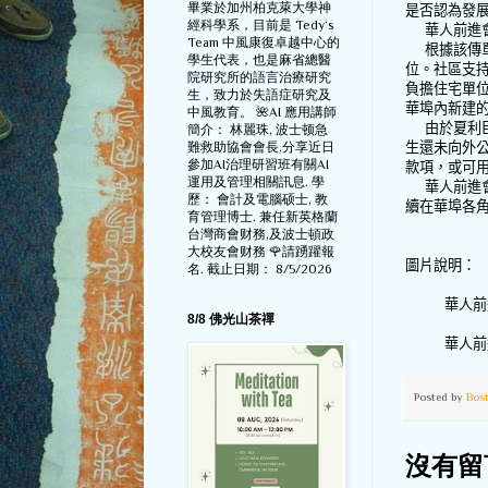
畢業於加州柏克萊大學神
是否認為發
經科學系，目前是 Tedy‘s
華人前進
Team 中風康復卓越中心的
根據該傳
學生代表，也是麻省總醫
位。社區支
院研究所的語言治療研究
負擔住宅單
生，致力於失語症研究及
華埠內新建
中風教育。 🌺AI 應用講師
由於夏利
簡介： 林麗珠, 波士顿急
難救助協會會長,分享近日
生還未向外
參加AI治理研習班有關AI
款項，或可
運用及管理相關訊息. 學
華人前進
歷： 會計及電腦硕士, 教
續在華埠各
育管理博士. 兼任新英格蘭
台灣商會财務,及波士頓政
大校友會财務 🌹請踴躍報
圖片說明：
名. 截止日期： 8/5/2026
華人前
8/8 佛光山茶禪
華人前
Posted by
Bos
沒有留