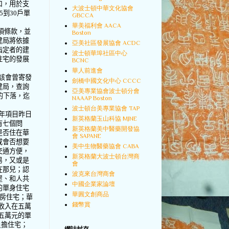
口，用於支
大波士頓中華文化協會
5
到
30
戶單
GBCCA
華美福利會 AACA
項條款，並
Boston
建局將依據
亞美社區發展協會 ACDC
指定者的建
波士頓華埠社區中心
住宅的發展
BCNC
華人前進會
該會曾寄發
劍橋中國文化中心 CCCC
建局，查詢
亞美專業協會波士頓分會
的下落，迄
NAAAP Boston
波士頓台美專業協會 TAP
年項目昨日
新英格蘭玉山科協 MJNE
有七個問
新英格蘭美中醫藥開發協
是否住在華
會 SAPANE
或會否想要
美中生物醫藥協會 CABA
交通方便，
新英格蘭大波士頓台灣商
易，又或是
會
在那兒；認
波克來台灣商會
屋、和人共
中國企業家論壇
的單身住宅
華圓文創商品
房住宅；華
錢幣賞
收入在五萬
五萬元的單
負擔住宅；