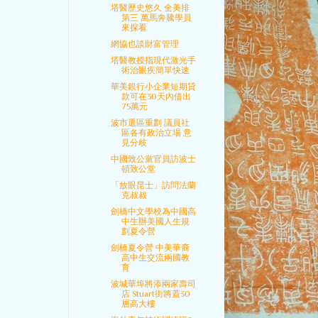
塔醫歷史悠久 全美排
第三 萬馬奔騰學員
來探看
網協也談財富管理
塔醫教授指現代激光手
術治眼疾簡單快速
華美銀行小企業短期貸
款可在30天內借出
75萬元
波市選區重劃 議員社
區各有政治立場 意
見分歧
中國致公黨官員訪波士
頓致公堂
「放眼昆士」訪問法蘭
克叔叔
劍橋中文學校為中國高
中生辦美國人生規
劃夏令營
劍橋夏令營 中美華裔
高中生交流兩國教
育
波城華埠將添兩家壽司
店 Stuart街將蓋30
層高大樓