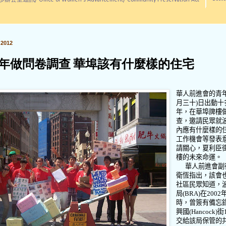
訊/ Office of Women's Advancement/ Community Preservation Act
2012
年做問卷調查 華埠該有什麼樣的住宅
華人前進會的青
月三十
)
日出動十
年，在華埠牌樓
查，邀請民眾就
內應有什麼樣的
工作機會等發表
請關心，夏利臣
樓的未來命運。
華人前進會副
衛恆指出，該會
社區民眾知道，
局
(BRA)
在
2002
時，曾簽有備忘
興國
(Hancock)
街
交給該局保管的