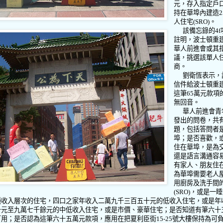
元，存入指定戶
持在華埠內建造
2
人住宅
(SRO)
。
該備忘錄的
4f
註明，波士頓重
華人前進會或其
議，挑選該單人
商。
劉衛恆表示，
信件給波士頓重
這筆
65
萬元款項
無回音。
華人前進會青
發出的問卷，共
題，包括答問者
埠；是否喜歡，
住在華埠，是為
還是語言溝通容
有家人、朋友住
為華埠需要老人
用廚房及洗手間
(SRO)
，或是一睡
種收入層次的住宅，四口之家年收入二萬九千三百五十元的低收入住宅，或是年
十元至九萬七千餘元的中低收入住宅，或是市價、豪華住宅；是否知道有筆六十
可用；是否認為這筆六十五萬元款項，應用在把夏利臣街
15-25
號大樓保持為可