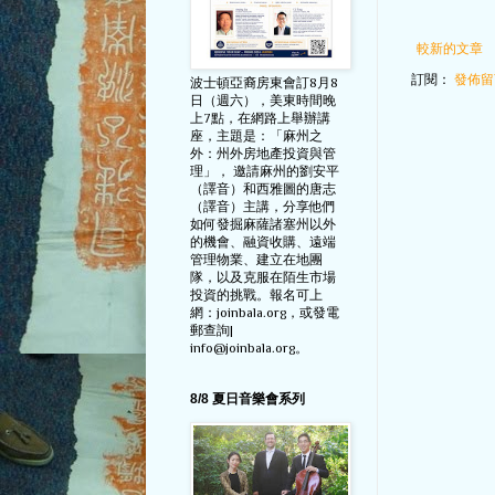
較新的文章
訂閱：
發佈留言
波士頓亞裔房東會訂8月8
日（週六），美東時間晚
上7點，在網路上舉辦講
座，主題是：「麻州之
外：州外房地產投資與管
理」， 邀請麻州的劉安平
（譯音）和西雅圖的唐志
（譯音）主講，分享他們
如何發掘麻薩諸塞州以外
的機會、融資收購、遠端
管理物業、建立在地團
隊，以及克服在陌生市場
投資的挑戰。報名可上
網：joinbala.org，或發電
郵查詢|
info@joinbala.org。
8/8 夏日音樂會系列