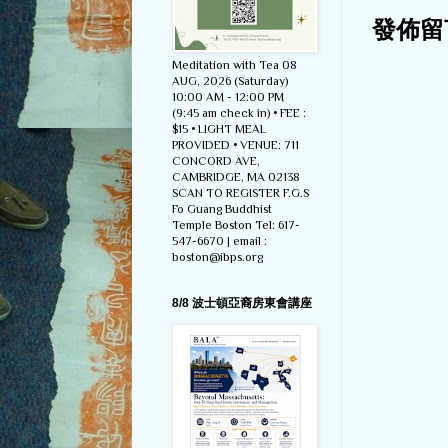
發佈留
Meditation with Tea 08
AUG, 2026 (Saturday)
10:00 AM - 12:00 PM
(9:45 am check in) • FEE :
$15 • LIGHT MEAL
PROVIDED • VENUE: 711
CONCORD AVE,
CAMBRIDGE, MA 02138
SCAN TO REGISTER F.G.S
Fo Guang Buddhist
Temple Boston Tel: 617-
547-6670 | email :
boston@ibps.org
8/8 波士頓亞裔房東會講座