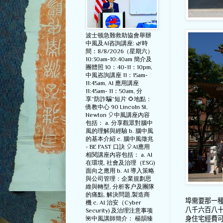
波士顿急難救助協會舉辦
中風及AI咨詢講座: 🌿時
間：8/8/2026（星期六）
10:30am-10:40am 簡介及
團體照 10：40-11：10pm,
中風咨詢講座 11：15am-
11:45am, AI 應用講座
11:45am- 11：50am, 分
享”防詐騙”短片 🌻地點：
僑教中心 90 Lincoln St.
Newton 🎈中風講座內容
包括： a. 分享觀眾對腦中
風的理解與經驗 b. 腦中風
的基本介紹 c. 腦中風徵兆
- BE FAST 口訣 🎈AI應用
相関講座內容包括： a. AI
在環境, 社會及治理（ESG)
面向之應用 b. AI 導入策略
與公司管理：企業規劃思
維與轉型, 分析客户及團隊
的痛點, 解決問題,製造商
埠需要那一
機 c. AI 治安（Cyber
八千六百八
Security) 及治理注意事项
🌺中風講師簡介： 楊韻臻
身住宅經費