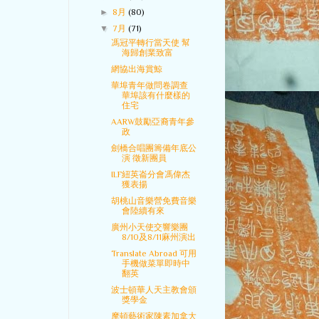
►
8月
(80)
▼
7月
(71)
馮冠平轉行當天使 幫
海歸創業致富
網協出海賞鯨
華埠青年做問卷調查
華埠該有什麼樣的
住宅
AARW鼓勵亞裔青年參
政
劍橋合唱團籌備年底公
演 徵新團員
ILF紐英崙分會馮偉杰
獲表揚
胡桃山音樂營免費音樂
會陸續有來
廣州小天使交響樂團
8/10及8/11麻州演出
Translate Abroad 可用
手機做菜單即時中
翻英
波士頓華人天主教會頒
獎學金
摩頓藝術家陳素加拿大