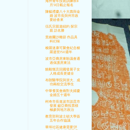
海外青年技術訓練班8
月31日截止報名
陳毓禮慶八十大壽與金
婚 波市長與州市政
要紛沓來
伍氏宗親遊紐約 探宗
親 訪名勝
里維爾沙雕節 作品具
科幻味
梭羅迷康可聚會紀念梭
羅逝世150週年
波市亞裔房東盼議會通
過保護房東法
饒毅慨言回國發展子女
人格成長更健全
布朗醫學院與浙大、成
功兩校交流學生
中華耆英會兩對夫婦慶
金婚五十週年
柯奇市長進波市談昆市
發展 籲亞裔投票積
極參與地方政治
教育部和波士頓大學簽
五年合作協議
華埠社區健康需要'評