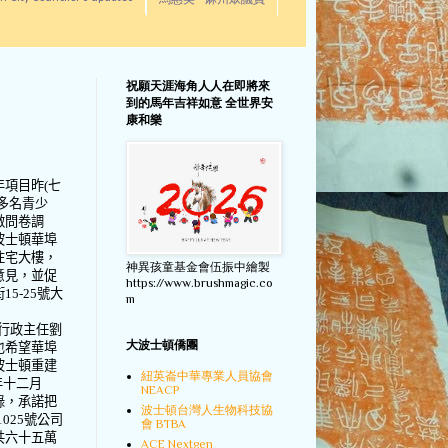
馬惠美 - 麻州眾議員
祝願天涯海角人人在即將來
到的馬年吉祥如意 全世界安
康和樂
年項目昨
(
七
多名青少
做問卷調
波士頓華埠
住宅大樓，
神異孩童基金會伍振中繪製
意見，並促
https://www.brushmagic.co
街
15-25
號大
m
行政主任劉
大波士頓僑團
也希望華埠
波士頓重建
紐英崙中華專業人員協會
年十二月
NEACP
錄，承諾把
波士頓台灣人生物科技協
1025
號公司
會 BTBA
共六十五萬
ACE Nextgen