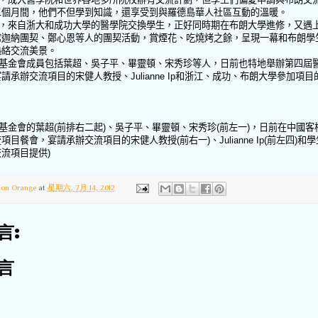
二個月間，他們不但學到知識，還享受到與羅德島華人社區互動的溫暖。
，來自浙大和成功大學的醫學院交換學生，正好同時期在布朗大學進修，又遇
席迦納團契、鄭心恩等人的團契活動，賞煙花、吃燒烤之餘，呈現一幕和布朗學
熱絡交流美景。
基金會成員包括葉超、吳子平、畢靈頓、宋秀珍等人，日前也特地舉辦第四屆
宴請承辦交流項目的宋健人教授、
Julianne Ip
和浙江、成功、布朗大學參加項目
基金會的葉超
(
前排右二起
)
、吳子平、畢靈頓、宋秀珍
(
前左一
)
，日前在中國客
流項目餐會，宴請承辦交流項目的宋健人教授
(
前右一
)
、
Julianne Ip(
前左四
)
和學
交流項目提供
)
ton Orange
at
星期六, 7月 14, 2012
言:
言