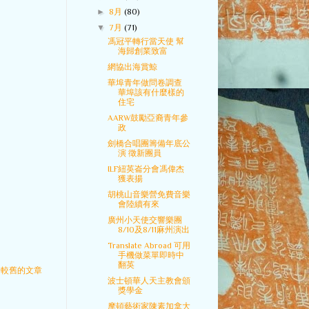
►
8月
(80)
▼
7月
(71)
馮冠平轉行當天使 幫
海歸創業致富
網協出海賞鯨
華埠青年做問卷調查
華埠該有什麼樣的
住宅
AARW鼓勵亞裔青年參
政
劍橋合唱團籌備年底公
演 徵新團員
ILF紐英崙分會馮偉杰
獲表揚
胡桃山音樂營免費音樂
會陸續有來
廣州小天使交響樂團
8/10及8/11麻州演出
Translate Abroad 可用
手機做菜單即時中
翻英
較舊的文章
波士頓華人天主教會頒
獎學金
摩頓藝術家陳素加拿大