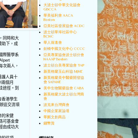
大波士頓中華文化協會
GBCCA
華美福利會 AACA
Boston
亞美社區發展協會 ACDC
波士頓華埠社區中心
BCNC
，同時和大
華人前進會
贊助下，成
劍橋中國文化中心 CCCC
國際醫學系
亞美專業協會波士頓分會
NAAAP Boston
Alpert
波士頓台美專業協會 TAP
每次兩人，
新英格蘭玉山科協 MJNE
醫護人員十
新英格蘭美中醫藥開發協
會 SAPANE
州兩個月
佳途徑。到
美中生物醫藥協會 CABA
新英格蘭大波士頓台灣商
會
自香港學生
辦這交流項
波克來台灣商會
中國企業家論壇
修的宋健
華圓文創商品
路可基金會
錢幣賞
經由成功大
流的這項