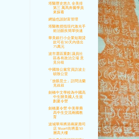
塔醫歷史悠久 全美排
第三 萬馬奔騰學員
來探看
網協也談財富管理
塔醫教授指現代激光手
術治眼疾簡單快速
華美銀行小企業短期貸
款可在30天內借出
75萬元
波市選區重劃 議員社
區各有政治立場 意
見分歧
中國致公黨官員訪波士
頓致公堂
「放眼昆士」訪問法蘭
克叔叔
劍橋中文學校為中國高
中生辦美國人生規
劃夏令營
劍橋夏令營 中美華裔
高中生交流兩國教
育
波城華埠將添兩家壽司
店 Stuart街將蓋30
層高大樓