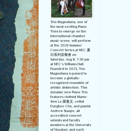
Trio Magnoliana, one of
the most exciting Piano
Trios to emerge on the
international chamber
music scene, will perform
at the 2026 Summer
Concert Series at NEC 夏
日系列音樂會 on
Saturday, Aug 8, 7:30 pm
at NEC’s Williams Hall.
Founded in 2023, Trio
Magnoliana is poised to
become a globally-
recognized ensemble of
artistic distinction. This
dynamic new Piano Trio
features violinist Mann-
Wen Lo 羅曼文, cellist
Eunghee Cho, and pianist
Andrew Staupe, all
accredited concert
soloists and faculty
members at the University
of Houston, and each