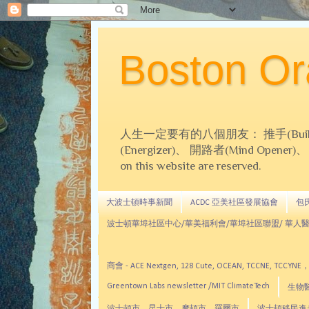
Boston 
人生一定要有的八個朋友： 推手(Builder)、
(Energizer)、 開路者(Mind Opener)、 導師(
on this website are reserved.
大波士頓時事新聞
ACDC 亞美社區發展協會
包氏文
波士頓華埠社區中心/華美福利會/華埠社區聯盟/ 華人醫
商會 - ACE Nextgen, 128 Cute, OCEAN, TC
Greentown Labs newsletter /MIT ClimateTech
生物醫藥