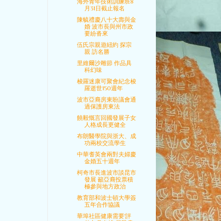
海外青年技術訓練班8
月31日截止報名
陳毓禮慶八十大壽與金
婚 波市長與州市政
要紛沓來
伍氏宗親遊紐約 探宗
親 訪名勝
里維爾沙雕節 作品具
科幻味
梭羅迷康可聚會紀念梭
羅逝世150週年
波市亞裔房東盼議會通
過保護房東法
饒毅慨言回國發展子女
人格成長更健全
布朗醫學院與浙大、成
功兩校交流學生
中華耆英會兩對夫婦慶
金婚五十週年
柯奇市長進波市談昆市
發展 籲亞裔投票積
極參與地方政治
教育部和波士頓大學簽
五年合作協議
華埠社區健康需要'評