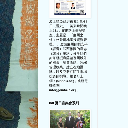
波士頓亞裔房東會訂8月8
日（週六），美東時間晚
上7點，在網路上舉辦講
座，主題是：「麻州之
外：州外房地產投資與管
理」， 邀請麻州的劉安平
（譯音）和西雅圖的唐志
（譯音）主講，分享他們
如何發掘麻薩諸塞州以外
的機會、融資收購、遠端
管理物業、建立在地團
隊，以及克服在陌生市場
投資的挑戰。報名可上
網：joinbala.org，或發電
郵查詢|
info@joinbala.org。
8/8 夏日音樂會系列