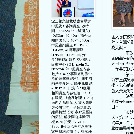
波士顿急難救助協會舉辦
中風及AI咨詢講座: 🌿時
間：8/8/2026（星期六）
10:30am-10:40am 簡介及
國大專院校
團體照 10：40-11：10pm,
陸、台灣分
中風咨詢講座 11：15am-
為先猷。
11:45am, AI 應用講座
布朗
11:45am- 11：50am, 分
訪問學生副
享”防詐騙”短片 🌻地點：
Medical Scho
僑教中心 90 Lincoln St.
Newton 🎈中風講座內容
一年共選送
包括： a. 分享觀眾對腦中
第一
風的理解與經驗 b. 腦中風
分尊重病患
的基本介紹 c. 腦中風徵兆
後，為布朗
- BE FAST 口訣 🎈AI應用
浙大交流的
相関講座內容包括： a. AI
路可
在環境, 社會及治理（ESG)
的家長
Hong 
面向之應用 b. AI 導入策略
目。
與公司管理：企業規劃思
維與轉型, 分析客户及團隊
布朗
的痛點, 解決問題,製造商
人，第二年
機 c. AI 治安（Cyber
的每月一千
Security) 及治理注意事项
學家庭醫藥
/
🌺中風講師簡介： 楊韻臻
據悉