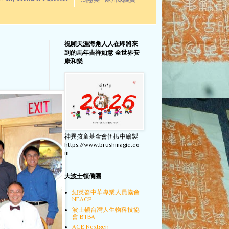
馬惠美 - 麻州眾議員
祝願天涯海角人人在即將來
到的馬年吉祥如意 全世界安
康和樂
神異孩童基金會伍振中繪製
https://www.brushmagic.co
m
大波士頓僑團
紐英崙中華專業人員協會
NEACP
波士頓台灣人生物科技協
會 BTBA
ACE Nextgen