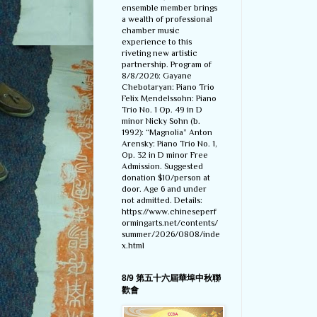
ensemble member brings
a wealth of professional
chamber music
experience to this
riveting new artistic
partnership. Program of
8/8/2026: Gayane
Chebotaryan: Piano Trio
Felix Mendelssohn: Piano
Trio No. 1 Op. 49 in D
minor Nicky Sohn (b.
1992): “Magnolia” Anton
Arensky: Piano Trio No. 1,
Op. 32 in D minor Free
Admission. Suggested
donation $10/person at
door. Age 6 and under
not admitted. Details:
https://www.chineseperf
ormingarts.net/contents/
summer/2026/0808/inde
x.html
8/9 第五十六屆華埠中秋聯
歡會