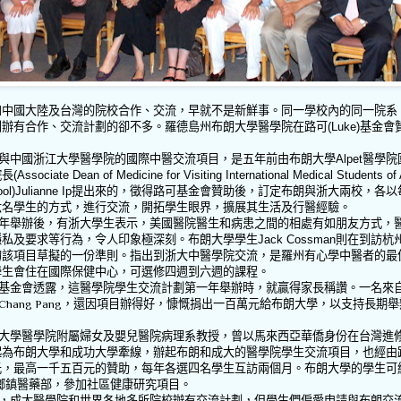
和中國大陸及台灣的院校合作、交流，早就不是新鮮事。同一學校內的同一院系
別辦有合作、交流計劃的卻不多。羅德島州布朗大學醫學院在路可
(Luke)
基金會
與中國浙江大學醫學院的國際中醫交流項目，是五年前由布朗大學
Alpet
醫學院
院長
(Associate Dean of Medicine for Visiting International Medical Students of 
ol)Julianne Ip
提出來的，徵得路可基金會贊助後，訂定布朗與浙大兩校，各以
六名學生的方式，進行交流，開拓學生眼界，擴展其生活及行醫經驗。
年舉辦後，有浙大學生表示，美國醫院醫生和病患之間的相處有如朋友方式，
隱私及要求等行為，令人印象極深刻。布朗大學學生
Jack Cossman
則在到訪杭
的該項目草擬的一份準則。指出到浙大中醫學院交流，是羅州有心學中醫者的最
學生會住在國際保健中心，可選修四週到六週的課程。
基金會透露，這醫學院學生交流計劃第一年舉辦時，就贏得家長稱讚。一名來
Chang Pang
，還因項目辦得好，慷慨捐出一百萬元給布朗大學，以支持長期舉
大學醫學院附屬婦女及嬰兒醫院病理系教授，曾以馬來西亞華僑身份在台灣進
起為布朗大學和成功大學牽線，辦起布朗和成大的醫學院學生交流項目，也經由
元，最高一千五百元的贊助，每年各選四名學生互訪兩個月。布朗大學的學生可
鄉鎮醫藥部，參加社區健康研究項目。
，成大醫學院和世界各地多所院校辦有交流計劃，但學生們偏愛申請與布朗交