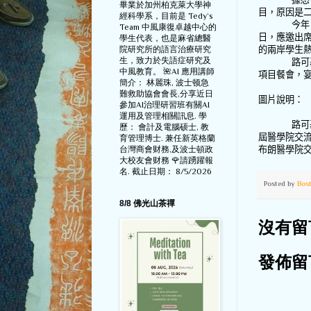
畢業於加州柏克萊大學神
目，原因是
經科學系，目前是 Tedy‘s
今年
Team 中風康復卓越中心的
日，應邀出
學生代表，也是麻省總醫
院研究所的語言治療研究
的兩岸學生
生，致力於失語症研究及
路可
中風教育。 🌺AI 應用講師
項目餐會，
簡介： 林麗珠, 波士顿急
難救助協會會長,分享近日
圖片說明：
參加AI治理研習班有關AI
運用及管理相關訊息. 學
路可
歷： 會計及電腦硕士, 教
屆醫學院交
育管理博士. 兼任新英格蘭
台灣商會财務,及波士頓政
布朗醫學院
大校友會财務 🌹請踴躍報
名. 截止日期： 8/5/2026
Posted by
Bos
8/8 佛光山茶禪
沒有留
發佈留