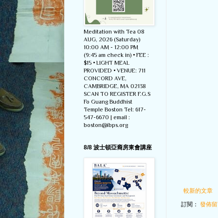
Meditation with Tea 08
AUG, 2026 (Saturday)
10:00 AM - 12:00 PM
(9:45 am check in) • FEE :
$15 • LIGHT MEAL
PROVIDED • VENUE: 711
CONCORD AVE,
CAMBRIDGE, MA 02138
SCAN TO REGISTER F.G.S
Fo Guang Buddhist
Temple Boston Tel: 617-
547-6670 | email :
boston@ibps.org
8/8 波士頓亞裔房東會講座
較新的文章
訂閱：
發佈留言