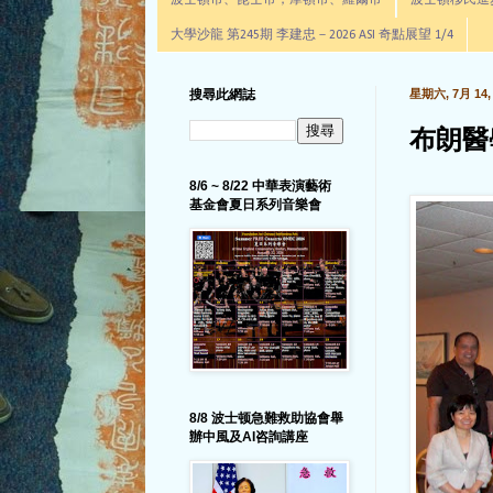
波士頓市、昆士市，摩頓市、羅爾市
波士頓移民進步辦公室通
大學沙龍 第245期 李建忠－2026 ASI 奇點展望 1/4
搜尋此網誌
星期六, 7月 14, 
布朗醫
8/6 ~ 8/22 中華表演藝術
基金會夏日系列音樂會
8/8 波士顿急難救助協會舉
辦中風及AI咨詢講座