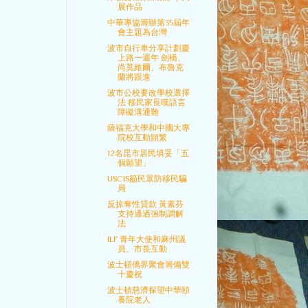
展作品
中華專協籌辦第35屆年
會主題為台灣
波市自行車分享計劃慶
上路一週年 劍橋、
尚莫維爾、布魯克
蘭將跟進
波市公校要改學校選擇
法 移民家長嘆語言
障礙溝通難
薩福克大學和中國大專
院校互動頻繁
12名昆市居民填妥「五
個願望」
USCIS籲民眾防移民騙
局
反掠奪性貸款 黃素芬
支持通過強制調解
法
ILF 青年大使和麻州議
員、市長互動
波士頓僑界聚會籌備雙
十慶祝
波士頓慈濟探望中華頤
養院老人