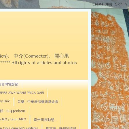
on)、 中介(Connector)、 開心果
 All rights of articles and photos
頓台灣電影節
ASPIRE AWH WANG YMCA QARI
any One
音樂 - 中華表演藝術基金會
 - Guggenheim
s BIO / LaunchBIO
麻州州長動態 -
n City Councilor's updates