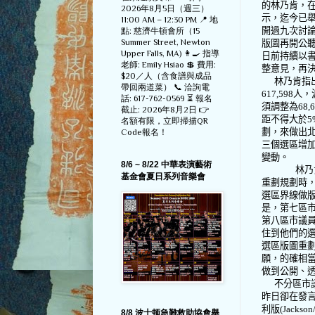
的林乃肯，
2026年8月5日（週三）
示，迄今已
11:00 AM – 12:30 PM 📍 地
開過九次討
點: 慈濟牛頓會所（15
Summer Street, Newton
版圖再開公
Upper Falls, MA) 👩‍🍳 指導
日前持續以
老師: Emily Hsiao 💲 費用:
整意見，再
$20／人（含食譜與成品
林乃肯指
帶回兩道菜） 📞 洽詢電
617,598
人，
話: 617-762-0569 ⏳ 報名
須調整為
68,
截止: 2026年8月2日 👉
距不得大於
5
名額有限，立即掃描QR
劃，來做出
Code報名！
三個選區增
變動。
8/6 ~ 8/22 中華表演藝術
林乃
基金會夏日系列音樂會
重劃規劃時
選區界線做
是，第七區
第八區市議
住到他們的
選區版圖重
願，的確相
做到公開、
不分區市
昨日卻在發
利版
(Jackson
8/8 波士顿急難救助協會舉