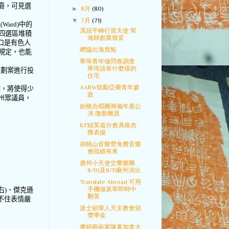
裔，可見選
►
8月
(80)
▼
7月
(71)
區
(Ward)
中的
馮冠平轉行當天使 幫
四選區堆積
海歸創業致富
口是有色人
網協出海賞鯨
規定，也能
華埠青年做問卷調查
華埠該有什麼樣的
重劃案進行投
住宅
AARW鼓勵亞裔青年參
圖，將使得少
政
州眾議員，
劍橋合唱團籌備年底公
演 徵新團員
ILF紐英崙分會馮偉杰
獲表揚
胡桃山音樂營免費音樂
會陸續有來
廣州小天使交響樂團
8/10及8/11麻州演出
Translate Abroad 可用
手機做菜單即時中
右
)
、傑克遜
翻英
不住表情嚴
波士頓華人天主教會頒
獎學金
摩頓藝術家陳素加拿大