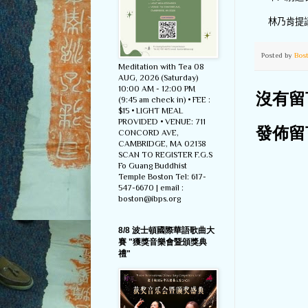
林乃肯提
Posted by
Bos
Meditation with Tea 08
AUG, 2026 (Saturday)
10:00 AM - 12:00 PM
沒有留
(9:45 am check in) • FEE :
$15 • LIGHT MEAL
PROVIDED • VENUE: 711
發佈留
CONCORD AVE,
CAMBRIDGE, MA 02138
SCAN TO REGISTER F.G.S
Fo Guang Buddhist
Temple Boston Tel: 617-
547-6670 | email :
boston@ibps.org
8/8 波士頓國際華語歌曲大
賽 "獲獎音樂會暨頒獎典
禮"