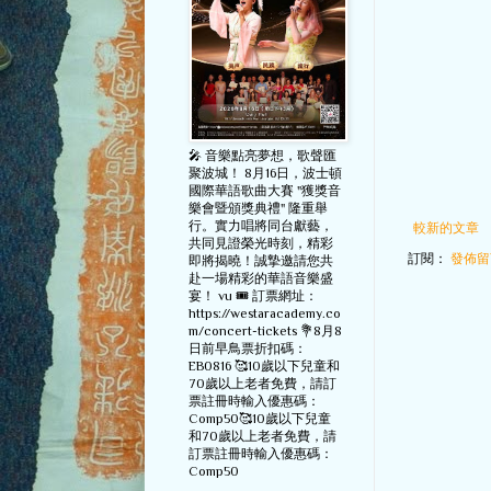
🎤 音樂點亮夢想，歌聲匯
聚波城！ 8月16日，波士頓
國際華語歌曲大賽 "獲獎音
樂會暨頒獎典禮" 隆重舉
行。實力唱將同台獻藝，
較新的文章
共同見證榮光時刻，精彩
訂閱：
發佈留言
即將揭曉！誠摯邀請您共
赴一場精彩的華語音樂盛
宴！ vu 🎟️ 訂票網址：
https://westaracademy.co
m/concert-tickets 💐8月8
日前早鳥票折扣碼：
EB0816 🥰10歲以下兒童和
70歲以上老者免費，請訂
票註冊時輸入優惠碼：
Comp50🥰10歲以下兒童
和70歲以上老者免費，請
訂票註冊時輸入優惠碼：
Comp50