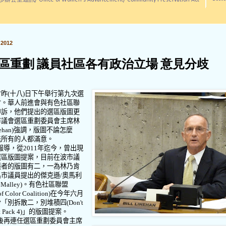
訊/ Office of Women's Advancement/ Community Preservation Act
2012
區重劃 議員社區各有政治立場 意見分歧
會昨
(
十八
)
日下午舉行第九次選
會。華人前進會與有色社區聯
申訴，他們提出的選區版圖更
市議會選區重劃委員會主席林
ehan)
強調，版圖不論怎麼
能所有的人都滿意。
報導，從
2011
年迄今，曾出現
選區版圖提案，目前在波市議
護者的版圖有二，一為林乃肯
名市議員提出的傑克遜
/
奧馬利
’Malley)
。有色社區聯盟
f Color Coalition)
在今年六月
份「別拆散二，別堆積四
(Don't
t Pack 4)
」的版圖提案。
後再連任選區重劃委員會主席