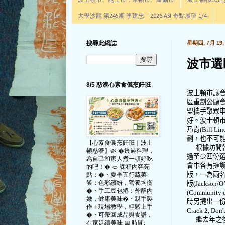
波士頓市、昆士市，摩頓市、羅爾市
波士頓移民進步辦公室通
大學沙龍 第245期 李建忠－2026 ASI 奇點展望 1/4
搜尋此網誌
星期四, 7月 19, 
波市選
8/5 慈濟心素食儀烹飪班
波士頓市議
區重劃公聽
盟攜手聚眾
好。波士頓
乃肯
(Bill Lin
劃，也不可
【心素食儀烹飪班｜波士
根據坊間
頓慈濟】🌿 �透過料理，
過至少四份
為自己和家人煮一頓好吃
會中各有擁
的吧！� 🥗 課程內容亮
版，一為兩
點：�・夏季五行蔬菜
飯：色彩繽紛，營養均衡
版
(Jackson/O
�・手工豆包捲：外酥內
(Community o
嫩，健康美味�・親手製
時另提出一
作＋現場教學，輕鬆上手
Crack 2, Don'
�・可帶回成品與食譜，
繼去年之
在家延續美味 📅 時間: