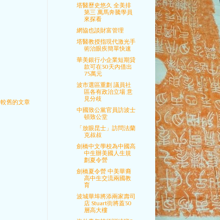
塔醫歷史悠久 全美排
第三 萬馬奔騰學員
來探看
網協也談財富管理
塔醫教授指現代激光手
術治眼疾簡單快速
華美銀行小企業短期貸
款可在30天內借出
75萬元
波市選區重劃 議員社
區各有政治立場 意
見分歧
較舊的文章
中國致公黨官員訪波士
頓致公堂
「放眼昆士」訪問法蘭
克叔叔
劍橋中文學校為中國高
中生辦美國人生規
劃夏令營
劍橋夏令營 中美華裔
高中生交流兩國教
育
波城華埠將添兩家壽司
店 Stuart街將蓋30
層高大樓