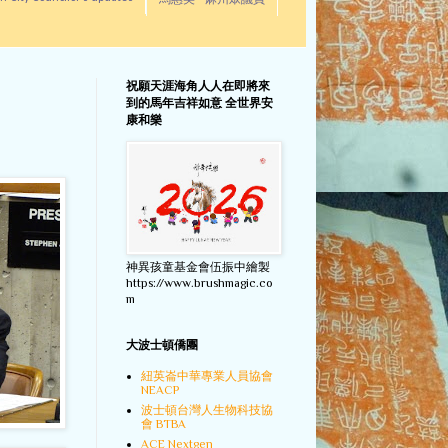
馬惠美 - 麻州眾議員
祝願天涯海角人人在即將來
到的馬年吉祥如意 全世界安
康和樂
神異孩童基金會伍振中繪製
https://www.brushmagic.co
m
大波士頓僑團
紐英崙中華專業人員協會
NEACP
波士頓台灣人生物科技協
會 BTBA
ACE Nextgen