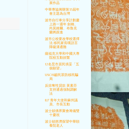
展作品
中華專協籌辦第35屆年
會主題為台灣
波市自行車分享計劃慶
上路一週年 劍橋、
尚莫維爾、布魯克
蘭將跟進
波市公校要改學校選擇
法 移民家長嘆語言
障礙溝通難
薩福克大學和中國大專
院校互動頻繁
12名昆市居民填妥「五
個願望」
USCIS籲民眾防移民騙
局
反掠奪性貸款 黃素芬
支持通過強制調解
法
ILF 青年大使和麻州議
員、市長互動
波士頓僑界聚會籌備雙
十慶祝
波士頓慈濟探望中華頤
養院老人