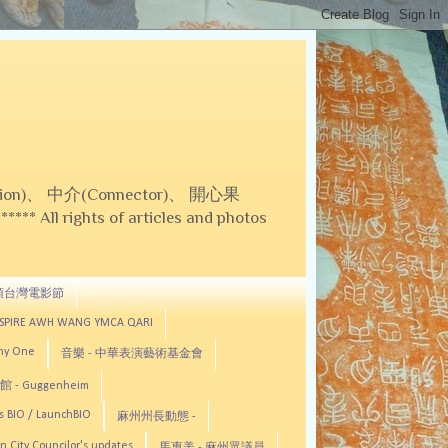
on)、 中介(Connector)、 開心果
 All rights of articles and photos
頓台灣電影節
ASPIRE AWH WANG YMCA QARI
any One
音樂 - 中華表演藝術基金會
 - Guggenheim
s BIO / LaunchBIO
麻州州長動態 -
n City Councilor's updates