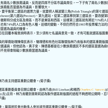
只有兩名少數族裔議員，反而是四席不分區市議員席位，一下子有了兩名少數族
數族裔能否當選為市議員，影響很大。
，要平衡第二選區的選票力量，就要把人稱波蘭三角
(Polish Triangle)
的第七選
chester)
第八選站
(Precinct)
、第九選站，從第二選區移到第三選區去。要改變第
多徹斯特分成北區及南區，而不是東區和西區，這樣第三選區就有將近
71%
的人
區也有
74%
的人口為有色人種。這樣的變動，不但仍然符合
1965
年投票權力法的
種當選為議員的機會。
日在回覆本報查詢時表示，至少須有七名議員意見一致，才有可能就選區版圖
員的華裔助理陳偉民表示，駱理德和有色社區聯盟指林乃肯版本的選區重劃版
當選議員，但他認為，黃子安、陳德基都是在少數族裔選民不多的選區當選為麻
圖不見得會阻礙少數族裔當選為議員。
林乃肯主持選區重劃公聽會。
(
菊子攝
)
選區重劃委員會召開公聽會，由林乃肯
(Bill Linehan)
和楊西
Charles C. Yancey
)(
) (
左
)
主持。林乃肯聽到普斯莉認為製作選區新版圖的過程不夠透明公開時，忍
子攝
)
會、華埠居民會出動多人參加波市選區重劃公聽會。
(
菊子攝
)