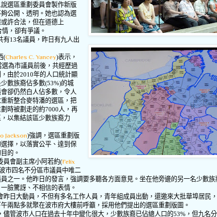
人說選區重劃委員會製作新版
不夠公開、透明。她也認為選
據或許合法，但在道德上
合情，卻有爭議。
共有
13
名議員，昨日有九人出
西
(
Charles C. Yancey
)
表示，
當選為市議員前後，共經歷過
劃，由於
2010
年的人口統計顯
是少數族裔佔多數
(53%)
的城
議會卻仍然白人佔多數，令人
求重新整合麥特潘的選區，把
重劃時被劃走的約
7000
人，再
區，以集結該區少數族裔力
to Jackson
)
強調，選區重劃版
的選擇，以落實公平、達到保
的目的。
委員會副主席小阿若約
(
Felix
波市四名不分區市議員中唯二
議員之一。他昨日的發言，強調要多聽各方面意見。坐在他旁邊的另一名少數族
，一臉驚訝、不相信的表情。
會昨日大動員，不但有多名工作人員，青年組成員出動，還邀來大批華埠居民
下午兩點多就聚在波市府大樓前呼籲，採用他們提出的選區重劃版圖。
，儘管波市人口在過去十年中變化很大，少數族裔已佔總人口的
53%
，但九名分