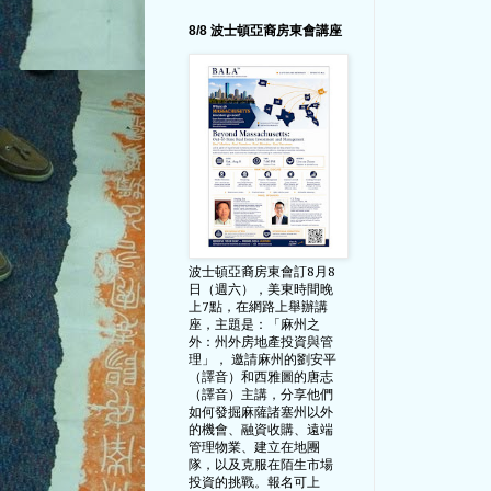
8/8 波士頓亞裔房東會講座
波士頓亞裔房東會訂8月8
日（週六），美東時間晚
上7點，在網路上舉辦講
座，主題是：「麻州之
外：州外房地產投資與管
理」， 邀請麻州的劉安平
（譯音）和西雅圖的唐志
（譯音）主講，分享他們
如何發掘麻薩諸塞州以外
的機會、融資收購、遠端
管理物業、建立在地團
隊，以及克服在陌生市場
投資的挑戰。報名可上