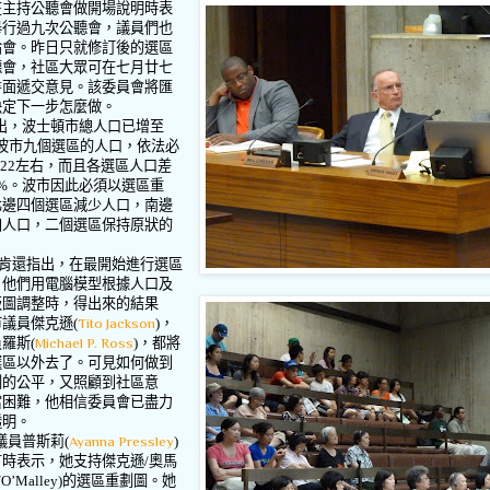
在主持公聽會做開場說明時表
舉行過九次公聽會，議員們也
論會。昨日只就修訂後的選區
聽會，社區大眾可在七月廿七
書面遞交意見。該委員會將匯
決定下一步怎麼做。
出，波士頓市總人口已增至
波市九個選區的人口，依法必
622
左右，而且各選區人口差
%
。波市因此必須以選區重
北邊四個選區減少人口，南邊
加人口，二個選區保持原狀的
肯還指出，在最開始進行選區
，他們用電腦模型根據人口及
版圖調整時，得出來的結果
市議員傑克遜
(
Tito Jackson
)
，
員羅斯
(
Michael P. Ross
)
，都將
選區以外去了。可見如何做到
劃的公平，又照顧到社區意
當困難，他相信委員會已盡力
透明。
議員普斯莉
(
Ayanna Pressley
)
言時表示，她支持傑克遜
/
奧馬
/O’Malley)
的選區重劃圖。她