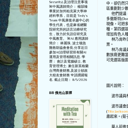
Security) 及治理注意事项
中，卻仍然
🌺中風講師簡介： 楊韻臻
區重劃對少
畢業於加州柏克萊大學神
他們提議
經科學系，目前是 Tedy‘s
多徹斯特
(Dor
Team 中風康復卓越中心的
現像，可把
學生代表，也是麻省總醫
種，第四選
院研究所的語言治療研究
生，致力於失語症研究及
增加有色人
中風教育。 🌺AI 應用講師
林乃肯昨
簡介： 林麗珠, 波士顿急
票。
難救助協會會長,分享近日
林乃肯議
參加AI治理研習班有關AI
數族裔更難
運用及管理相關訊息. 學
可見選區版
歷： 會計及電腦硕士, 教
育管理博士. 兼任新英格蘭
台灣商會财務,及波士頓政
大校友會财務 🌹請踴躍報
名. 截止日期： 8/5/2026
圖片說明：
8/8 佛光山茶禪
波市議員
波市議會
(
Tito Jackson
肅起來。
(
菊
華人前進