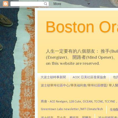
Boston 
人生一定要有的八個朋友： 推手(Builder)、
(Energizer)、 開路者(Mind Opener)、 導師(
on this website are reserved.
大波士頓時事新聞
ACDC 亞美社區發展協會
包氏文
波士頓華埠社區中心/華美福利會/華埠社區聯盟/ 華人醫
商會 - ACE Nextgen, 128 Cute, OCEAN, TC
Greentown Labs newsletter /MIT ClimateTech
生物醫藥