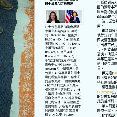
不斷聽到有
辦中風及AI咨詢講座
圖的過程中
區重劃的依
(Moral)
是否
波市議會
席。
波士顿急難救助協會舉辦
市議員楊
中風及AI咨詢講座: 🌿時
間：8/8/2026（星期六）
他從
1983
年
10:30am-10:40am 簡介及
四次選區重
團體照 10：40-11：10pm,
示出波市已
中風咨詢講座 11：15am-
市，但波市
11:45am, AI 應用講座
憂慮。他要
11:45am- 11：50am, 分
早年在選區
享”防詐騙”短片 🌻地點：
劃回麥特潘
僑教中心 90 Lincoln St.
量。
Newton 🎈中風講座內容
包括： a. 分享觀眾對腦中
傑克遜
(
Ti
風的理解與經驗 b. 腦中風
圖可有更好
的基本介紹 c. 腦中風徵兆
持社區團結
- BE FAST 口訣 🎈AI應用
選區重劃
相関講座內容包括： a. AI
G. Arroyo
)
是
在環境, 社會及治理（ESG)
的少數族裔
面向之應用 b. AI 導入策略
議員普斯莉
與公司管理：企業規劃思
華人前進
維與轉型, 分析客户及團隊
的痛點, 解決問題,製造商
聯盟一起，
機 c. AI 治安（Cyber
他們強調