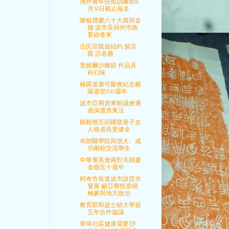
海外青年技術訓練班8
月31日截止報名
陳毓禮慶八十大壽與金
婚 波市長與州市政
要紛沓來
伍氏宗親遊紐約 探宗
親 訪名勝
里維爾沙雕節 作品具
科幻味
梭羅迷康可聚會紀念梭
羅逝世150週年
波市亞裔房東盼議會通
過保護房東法
饒毅慨言回國發展子女
人格成長更健全
布朗醫學院與浙大、成
功兩校交流學生
中華耆英會兩對夫婦慶
金婚五十週年
柯奇市長進波市談昆市
發展 籲亞裔投票積
極參與地方政治
教育部和波士頓大學簽
五年合作協議
華埠社區健康需要'評