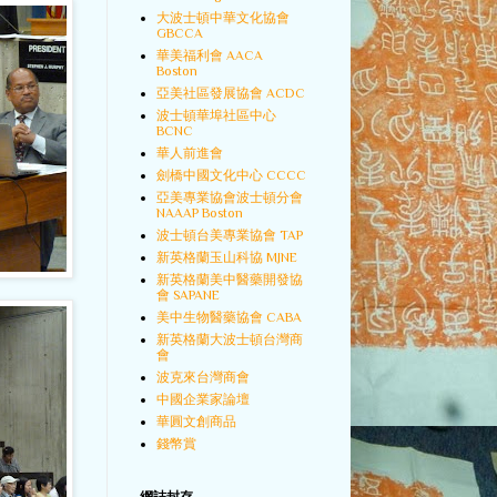
大波士頓中華文化協會
GBCCA
華美福利會 AACA
Boston
亞美社區發展協會 ACDC
波士頓華埠社區中心
BCNC
華人前進會
劍橋中國文化中心 CCCC
亞美專業協會波士頓分會
NAAAP Boston
波士頓台美專業協會 TAP
新英格蘭玉山科協 MJNE
新英格蘭美中醫藥開發協
會 SAPANE
美中生物醫藥協會 CABA
新英格蘭大波士頓台灣商
會
波克來台灣商會
中國企業家論壇
華圓文創商品
錢幣賞