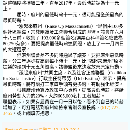
調整幅度將持續三年，直至
2017
年，最低時薪調為十一元
止。
屆時，麻州的最低時薪十一元，很可能是全美最高的
最低時薪。
“漲起來麻州（
Raise Up Massachusetts）”是個由100
多
個社區組織，宗教團體及工會聯合組成的聯盟。該會在六月
十八日前，收集了
193,000多個簽名(
選票百科稱簽名總數為
80,750
有多
)
，要把提高最低時薪這問題，放上了十一月四日
的大選選票。
但麻州議會差不多同時通過了議案，要把麻州最低時
薪，
分三年逐步提高到每小時十一元，比“漲起來麻州”原本
提議的漲到十元五角還高。該聯盟後來決定放棄原定行動。
“漲起來麻州”共同主席，以及社會正義聯盟（
Coalition
for Social Justice
）行政主任
符蒂努（Deb Fastino
）表示，提高
最低時薪，將可讓打工家庭手頭有更多錢，有助強化經濟。
根據麻州預算及政策中心資料，提高最低時薪，將給
麻州勞動人力的
20%
，大約
605,000
名打工者加薪。
聯盟表示，如果有雇員在一月一日以後，看不到自己的時薪
增加了，可打電話到麻州總檢察官辦公室投訴，
(617) 727-
3465
，或上網填表抱怨，
Boston Orange
at
星期二, 12月 30, 2014