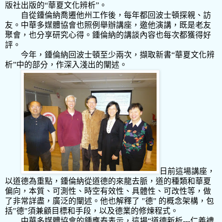
版社出版的“華夏文化辨析”。
自從鍾倫納喬遷他州工作後，每年都回波士頓探親、訪
友。中華多媒體協會也照例舉辦講座，邀他演講，既是老友
聚會，也分享研究心得。鍾倫納的講談內容也每次都獲得好
評。
今年，鍾倫納回波士頓至少兩次，擷取新書“華夏文化辨
析”中的部分，作深入淺出的闡述。
日前這場講座，
以道德為重點，鍾倫納從
道德的來龍去脈，道的種類和華夏
偏向，本質、可測性、時空有效性、具體性、可改性等，做
了非常詳盡，廣泛的闡述。他也解釋了 "德" 的概念架構，包
括"德"須兼顧目標和手段，以及德業的修煉程式。
中華多媒體協會的鍾應泰表示，這場“
道德新析---仁義禮