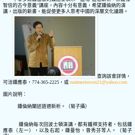
智信的古今意義”講座，內容十分有意義，希望鍾倫納的演
講，出版的新書，能促使更多人思考中國的深層文化議題。
查詢該
會詳情，
可洽鍾應泰，
774-365-2225，或
eastmeetswest21@yahoo.com
圖片說明：
鍾倫納闡述道德新析。（菊子攝）
鍾倫納每次回波士頓演講，都有鐵桿支持者，包括鍾
應泰（左一），以及右起，鍾曼怡，曾秀芬等人。（菊子