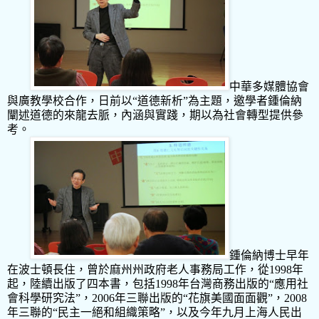
中華多媒體協會
與廣教學校合作，日前以“道德新析”為主題，邀學者鍾倫納
闡述道德的來龍去脈，內涵與實踐，期以為社會轉型提供參
考。
鍾倫納博士早年
在波士頓長住，曾於麻州州政府老人事務局工作，從
1998
年
起，陸續出版了四本書，包括
1998
年台灣商務出版的“應用社
會科學研究法”，
2006
年三聯出版的“花旗美國面面觀”，
2008
年三聯的“民主一絕和組織策略”，以及今年九月上海人民出