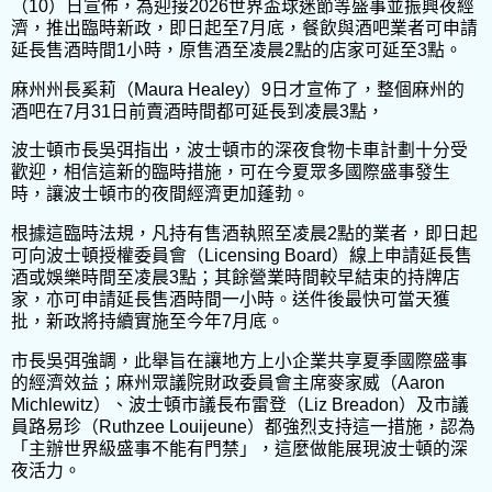
（10）日宣佈，為迎接2026世界盃球迷節等盛事並振興夜經
濟，推出臨時新政，即日起至7月底，餐飲與酒吧業者可申請
延長售酒時間1小時，原售酒至凌晨2點的店家可延至3點。
麻州州長奚莉（Maura Healey）9日才宣佈了，整個麻州的
酒吧在7月31日前賣酒時間都可延長到凌晨3點，
波士頓市長吳弭指出，波士頓市的深夜食物卡車計劃十分受
歡迎，相信這新的臨時措施，可在今夏眾多國際盛事發生
時，讓波士頓市的夜間經濟更加蓬勃。
根據這臨時法規，凡持有售酒執照至凌晨2點的業者，即日起
可向波士頓授權委員會（Licensing Board）線上申請延長售
酒或娛樂時間至凌晨3點；其餘營業時間較早結束的持牌店
家，亦可申請延長售酒時間一小時。送件後最快可當天獲
批，新政將持續實施至今年7月底。
市長吳弭強調，此舉旨在讓地方上小企業共享夏季國際盛事
的經濟效益；麻州眾議院財政委員會主席麥家威（Aaron
Michlewitz）、波士頓市議長布雷登（Liz Breadon）及市議
員路易珍（Ruthzee Louijeune）都強烈支持這一措施，認為
「主辦世界級盛事不能有門禁」，這麼做能展現波士頓的深
夜活力。