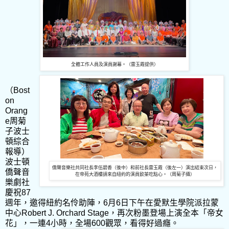
全體工作人員及演員謝幕。（雷玉霞提供）
（Bost
on
Orang
e周菊
子波士
頓綜合
報導）
波士頓
僑聲音樂社共同社長李伍碧香（後中）和前社長雷玉霞（後左一）演出結束次日，
僑聲音
在帝苑大酒樓請來自紐約的演員飲茶吃點心。（周菊子攝）
樂劇社
慶祝87
週年，邀得紐約名伶助陣，6月6日下午在愛默生學院派拉蒙
中心Robert J. Orchard Stage，再次粉墨登場上演全本「帝女
花」，一連4小時，全場600觀眾，看得好過癮。