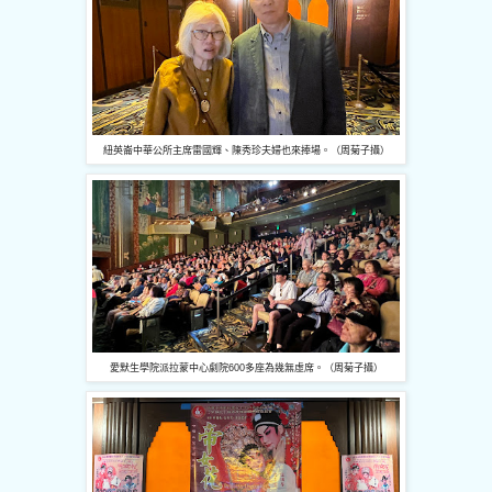
紐英崙中華公所主席雷國輝、陳秀珍夫婦也來捧場。（周菊子攝）
愛默生學院派拉蒙中心劇院600多座為幾無虛席。（周菊子攝）