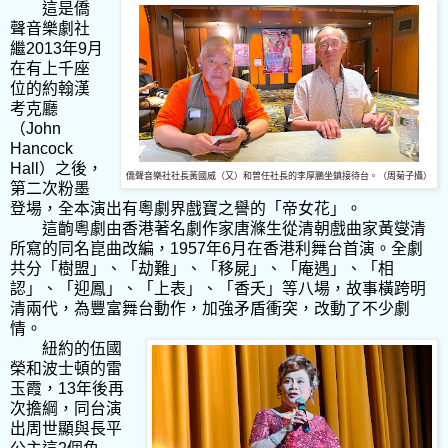
這是僑
聲音樂劇社
繼2013年9月
在有上千座
位的約翰漢
考克廳
（John
Hancock
Hall）之後，
僑聲音樂社社長黃國威（又）和曾任社長的李厚鵬坐鎮接待台。（周菊子攝）
第二次粉墨
登場，全本演出有粵劇界戲寶之譽的「帝女花」。
這齣粵劇由香港著名劇作家唐滌生從清朝戲曲家黃燮清
所寫的同名崑曲改編，1957年6月在香港利舞台首演。全劇
共分「樹盟」、「劫難」、「移屍」、「庵遇」、「相
認」、「迎鳳」、「上表」、「香夭」等八場，故事橫跨明
清兩代，為豐富舞台動作，加強矛盾衝突，改動了不少劇
情。
紐約的伍國
榮和波士頓的雷
玉霞，13年後再
次擔綱，同台演
出周世顯與長平