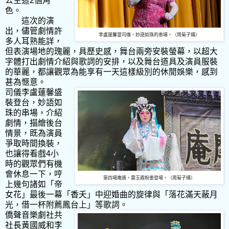
公主這2個角
色。
這次的演
出，儘管劇情許
李盧蓮馨當司儀，妙語如珠的串場。（周菊子攝）
多人耳熟能詳，
但表演場地的瑰麗，具歷史感，舞台兩旁安裝螢幕，以超大
字體打出劇情介紹與歌詞的安排，以及舞台道具及演員服裝
的華麗，都讓觀眾為能享有一天這樣級別的休閒娛樂，感到
甚為愜意。
司儀李盧蓮馨盛
裝登台，妙語如
珠的串場，介紹
劇情，描繪後台
情景，既為演員
爭取時間換裝，
也讓得看戲4小
時的觀眾們有機
會休息一下，哼
第四場庵遇，雷玉霞粉墨登場。（周菊子攝）
上幾句諸如「帝
女花」最後一幕「香夭」中迎婚曲的旋律與「落花滿天蔽月
光，借一杯附薦鳳台上」等歌詞。
僑聲音樂劇社共
社長黃國威和李