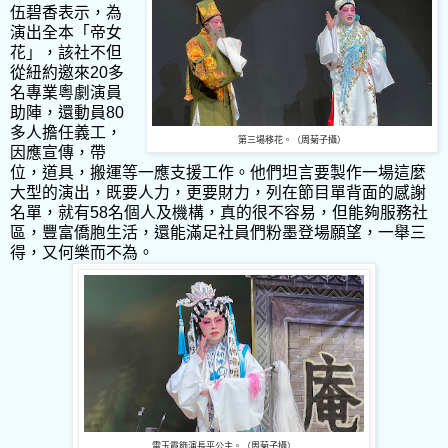
伍碧香表示，為
演出全本「帝女
花」，該社不但
從紐約邀來20多
名專業粵劇演員
助陣，還動員80
多人擔任義工，
第三場移花。（周菊子攝）
因應宣傳，帶
位，道具，搬運等一應支援工作。他們坦言要製作一場這麼
大型的演出，既要人力，更要財力，列在節目單背面的感謝
名單，就有58名個人及機構，真的很不容易，但能夠服務社
區，豐富僑胞生活，還能滿足社員們粉墨登場願望，一舉三
得，又何樂而不為。
雷玉霞飾演長平公主。（周菊子攝）