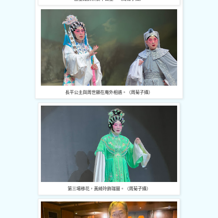
長平公主與周世顯在庵外相遇。（周菊子攝）
第三場移花，黃綺玲飾瑞蘭。（周菊子攝）