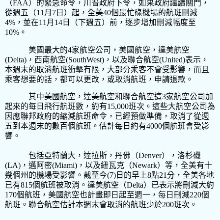
（
FAA
）的緊急命令，川普政府下令，如果政府繼續關門，
從週五（
11
月
7
日）起，全美
40
個最忙碌機場的航班刪減
4%
，並在
11
月
14
日（下週五）前，逐步增加刪減幅度至
10%
。
美國最大的
4
家航空公司，美國航空，達美航空
(Delta)
，西南航空
(SouthWest)
，以及聯合航空
(United)
表示，
本週末的取消航班衝擊有限，大部分乘客不會受影響，而且
乘客想要的話，都可以更改，或取消航班，申請退款。
其中美國航空，達美航空和聯合航空這
3
家航空公司加
起來的每日飛行航班數，約有
15,000
班次。這些大航空公司為
因應聯邦政府的縮減航班命令，已經預做準備，取消了從週
五到本週末的數百個航班。估計每日約有
4000
個航班會受影
響。
包括亞特蘭大，達拉斯，丹佛（
Denver
），洛杉磯
(LA)
，邁阿密
(Miami)
，以及紐瓦克（
Newark
）等，全美有十
幾個州的機場受影響。截至今
(7)
日的早上
8
點
21
分，全美各地
已有
815
個航班被取消。達美航空（
Delta
）已表示將刪減大約
170
個航班，美國航空也計畫即日起至週一，每日刪減
220
個
航班。聯合航空估計本週末會取消的航班少於
200
班次。