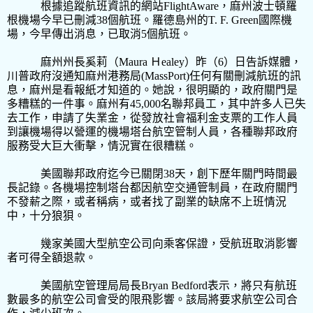
根據追蹤航班資訊的網站
FlightAware
，麻州波士頓羅
根機場今早已刪減
38
個航班。羅德島州的
T. F. Green
國際機
場，今早傳出消息，已取消
5
個航班。
麻州州長奚莉（
Maura
Ｈ
ealey
）昨（
6
）日告訴媒體，
川普政府沒通知麻州港務局
(MassPort)
任何有關刪減航班的訊
息，麻州是看報紙才知道的。她說，很明顯的，政府關門是
多糟糕的一件事。麻州有
45,000
名聯邦員工，其中許多人已失
去工作，申請了失業金，從發放社會福利金支票的工作人員
到讓機場得以營運的機場塔台航空管制人員，各種聯邦政府
服務受大巨大衝擊，情況實在很糟糕。
美國聯邦政府迄今已關閉
38
天，創下歷年關門時間最
長記錄。各機場控制塔台都因航空交通管制員，在政府關門
不發薪之際，或者稱病，或者找了副業的缺席不上班情況
中，十分狼狽。
幾家美國大型航空公司向乘客保證，受航班取消影響
者可得全額退款。
美國航空管理局局長
Bryan Bedford
表示，將只有航班
數最多的航空公司會受的限飛影響。該局將要求航空公司合