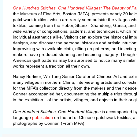
One Hundred Stitches, One Hundred Villages: The Beauty of Pa
the Museum of Fine Arts, Boston (MFA), presents nearly 20 kal
patchwork textiles, which are rarely seen outside the villages 
textiles, coming from the Hebei, Shanxi, Shandong, Gansu, and 
wide variety of compositions, patterns, and techniques, which ref
individual aesthetics alike. Visitors can explore the historical im
designs, and discover the personal histories and artistic intuitio
Improvising with available cloth, riffing on patterns, and injecting 
makers have produced stunning and inspiring imagery. Though v
American quilt patterns may be surprised to notice many similar
works represent a tradition all their own.
Nancy Berliner, Wu Tung Senior Curator of Chinese Art and exhibi
many villages in northern China, interviewing artists and collect
for the MFA’s collection directly from the makers and their des
Conner accompanied her, documenting the multiple trips throu
in the exhibition—of the artists, villages, and objects in their ori
One Hundred Stitches, One Hundred Villages
is accompanied by 
language
publication
on the art of Chinese patchwork textiles, a
photographs by Conner. (From MFA)