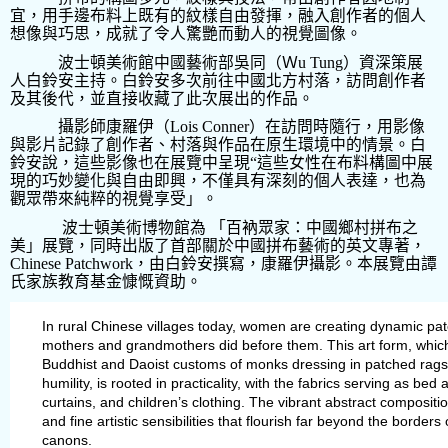
宜，用手邊布料上既有的紋樣自由發揮，融入創作者的個人
想像與巧思，成就了令人驚艷而動人的視覺圖像。
波士頓美術館中國藝術部吳同（Ｗ
u Tung
）資深策展
人白鈴安主持。白鈴安多次前往中國北方村落，訪問創作者
及其後代，並直接收藏了此次展出的作品。
攝影師康羅伊（
Lois Conner
）在訪問時隨行，用影像
與影片記錄了創作者、村落與作品在原生環境中的情景。白
鈴安說，這些影像也在展覽中呈現
“
這些女性在布料構圖中展
現的巧妙變化與自由即興，不僅具有深刻的個人表達，也為
觀眾帶來純粹的視覺享受」。
波士頓美術博物館為 「百衲眾家：中國鄉村拼布之
美」展覽，同時出版了首部關於中國拼布藝術的英文專著，
Chinese Patchwork
，由白鈴安撰寫，康羅伊攝影。本展覽由譚
氏家族教育基金慷慨資助。
In rural Chinese villages today, women are creating dynamic patc
mothers and grandmothers did before them. This art form, whic
Buddhist and Daoist customs of monks dressing in patched rags 
humility, is rooted in practicality, with the fabrics serving as be
curtains, and children’s clothing. The vibrant abstract compositi
and fine artistic sensibilities that flourish far beyond the border
canons.