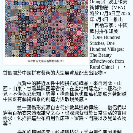
Orange
）波士頓美
術博物館（
MFA
）
將於
12
月
6
日至
2026
年
5
月
3
日，推出
「百衲眾家：中國
鄉村拼布知美
（
One Hundred
Stitches, One
Hundred Villages:
The Beauty
ofPatchwork from
圖片由波士頓美術博物館提供。
Rural China
）」，
首個關於中國拼布藝術的大型展覽及配套出版物。
展覽中的將近
20
件中國拼布紡織品，來自河北、山
西、山東、甘肅與陝西等省份，在產地村落之外，極為少
見，不僅色彩斑斕、絢麗，構圖抽象也如萬花筒般有著超越
中國既有藝術體系的創造力與敏銳美感。
這一藝術形式源自古代佛教與道教傳統
——
僧侶們以
穿著百衲衣來體現謙卑之心，也深深紮根於日常生活的實用
需求，包括把這些布料用作床罩、窗簾、門簾以及兒童衣物
等。
拼布的構圖多元，紋樣與技法，常由創作者因地制