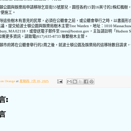
頓公園與娛樂局申請移除乞臣街
55
號那兒，圓徑各約
15
到
16
英寸的
2
株紅楓樹
方便施工。
除這些樹木有意見的民眾，必須在公聽會之前，或公聽會舉行之時，以書面形
異議，提交給波士頓公園與娛樂局樹木主管
Tree Warden
，地址：
1010 Massachuse
xbury, MA 02118
，或發送電子郵件至
trees@boston.gov
，主旨請註明「
Hudson S
如需更多資訊，請致電
(617) 635-8733
聯繫樹木主管。
頓市府將在公聽會舉行的
2
周之後，就波士頓公園及娛樂局的這移除數目請求，
ton Orange
at
星期四, 7月 03, 2025
言:
言