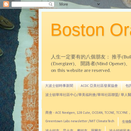
Boston 
人生一定要有的八個朋友： 推手(Builder)、
(Energizer)、 開路者(Mind Opener)、 導師(
on this website are reserved.
大波士頓時事新聞
ACDC 亞美社區發展協會
包氏文
波士頓華埠社區中心/華美福利會/華埠社區聯盟/ 華人醫
商會 - ACE Nextgen, 128 Cute, OCEAN, TC
Greentown Labs newsletter /MIT ClimateTech
生物醫藥