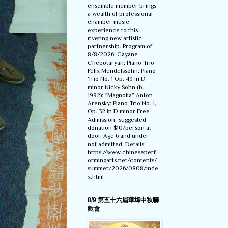
ensemble member brings
a wealth of professional
chamber music
experience to this
riveting new artistic
partnership. Program of
8/8/2026: Gayane
Chebotaryan: Piano Trio
Felix Mendelssohn: Piano
Trio No. 1 Op. 49 in D
minor Nicky Sohn (b.
1992): “Magnolia” Anton
Arensky: Piano Trio No. 1,
Op. 32 in D minor Free
Admission. Suggested
donation $10/person at
door. Age 6 and under
not admitted. Details:
https://www.chineseperf
ormingarts.net/contents/
summer/2026/0808/inde
x.html
8/9 第五十六屆華埠中秋聯
歡會