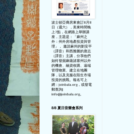
波士頓亞裔房東會訂8月8
日（週六），美東時間晚
上7點，在網路上舉辦講
座，主題是：「麻州之
外：州外房地產投資與管
理」， 邀請麻州的劉安平
（譯音）和西雅圖的唐志
（譯音）主講，分享他們
如何發掘麻薩諸塞州以外
的機會、融資收購、遠端
管理物業、建立在地團
隊，以及克服在陌生市場
投資的挑戰。報名可上
網：joinbala.org，或發電
郵查詢|
info@joinbala.org。
8/8 夏日音樂會系列