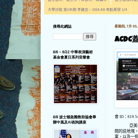
波士頓市、昆士市，摩頓市、羅爾市
波士頓移民進步辦公室通
大學沙龍 第245期 李建忠－2026 ASI 奇點展望 1/4
搜尋此網誌
星期四, 7月 03, 
ACD
8/6 ~ 8/22 中華表演藝術
基金會夏日系列音樂會
會
ID
：
819 5
8/8 波士顿急難救助協會舉
辦中風及AI咨詢講座
亞美
間的這地塊
寓，以及一