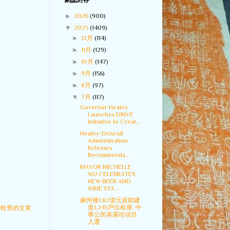
網誌封存
►
2026
(900)
▼
2025
(1409)
►
12月
(114)
►
11月
(129)
►
10月
(147)
►
9月
(156)
►
8月
(97)
▼
7月
(117)
Governor Healey
Launches DRIVE
Initiative to Creat...
Healey-Driscoll
Administration
Releases
Recommenda...
MAYOR MICHELLE
WU CELEBRATES
NEW BEER AND
WINE STA...
麻州撥1.82億元資助建
造1,245戶出租屋. 中
較舊的文章
華公所喜露街項目
入選