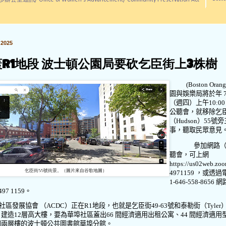
訊/ Office of Women's Advancement/ Community Preservation Act
2025
C蓋R1地段 波士頓公園局要砍乞臣街上3株樹
(Boston Orang
園與娛樂局將於年
（週四）上午
10:00
公聽會，就移除乞
（
Hudson
）
55
號旁
事，聽取民眾意見
參加網路
聽會，可上網
https://us02web.zo
乞臣街55號街景。（圖片來自谷歌地圖）
4971159
，或透過
1-646-558-8656
網
497 1159
。
社區發展協會 （
ACDC
）正在
R1
地段，也就是乞臣街
49-63
號和泰勒街（
Tyler
，建造
12
層高大樓，要為華埠社區蓋出
66
間經濟適用出租公寓、
44
間經濟適用
個兩層樓的波士頓公共圖書館華埠分館。