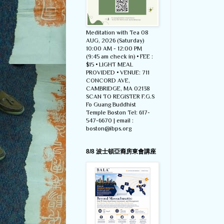
Meditation with Tea 08
AUG, 2026 (Saturday)
10:00 AM - 12:00 PM
(9:45 am check in) • FEE :
$15 • LIGHT MEAL
PROVIDED • VENUE: 711
CONCORD AVE,
CAMBRIDGE, MA 02138
SCAN TO REGISTER F.G.S
Fo Guang Buddhist
Temple Boston Tel: 617-
547-6670 | email :
boston@ibps.org
8/8 波士頓亞裔房東會講座