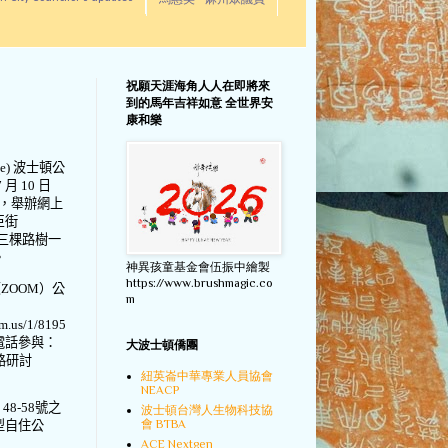
馬惠美 - 麻州眾議員
祝願天涯海角人人在即將來
到的馬年吉祥如意 全世界安
康和樂
e)
波士頓公
7
月
10
日
，舉辦網上
臣街
三棵路樹一
。
神異孩童基金會伍振中繪製
https://www.brushmagic.co
（
ZOOM
）公
m
om.us/1/8195
電話參與：
大波士頓僑團
路研討
紐英崙中華專業人員協會
NEACP
）
48-58
號之
波士頓台灣人生物科技協
會 BTBA
型自住公
ACE Nextgen