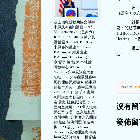
波士
白蠟樹，以
對移
波士顿急難救助協會舉辦
中風及AI咨詢講座: 🌿時
見，問題或
間：8/8/2026（星期六）
3rd floor, Ro
10:30am-10:40am 簡介及
Hearing
」。
團體照 10：40-11：10pm,
中風咨詢講座 11：15am-
波士
11:45am, AI 應用講座
定。
11:45am- 11：50am, 分
享”防詐騙”短片 🌻地點：
僑教中心 90 Lincoln St.
Newton 🎈中風講座內容
包括： a. 分享觀眾對腦中
風的理解與經驗 b. 腦中風
Posted by
Bos
的基本介紹 c. 腦中風徵兆
- BE FAST 口訣 🎈AI應用
相関講座內容包括： a. AI
在環境, 社會及治理（ESG)
沒有留
面向之應用 b. AI 導入策略
與公司管理：企業規劃思
維與轉型, 分析客户及團隊
發佈留
的痛點, 解決問題,製造商
機 c. AI 治安（Cyber
Security) 及治理注意事项
🌺中風講師簡介： 楊韻臻