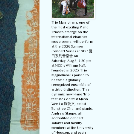
Trio Magnoliana, one of
the most exciting Piano
Trios to emerge on the
international chamber
music scene, will perform
at the 2026 Summer
Concert Series at NEC 夏
日系列音樂會 on
Saturday, Aug 8, 7:30 pm
at NEC’s Williams Hall.
Founded in 2023, Trio
Magnoliana is poised to
become a globally-
recognized ensemble of
artistic distinction. This
dynamic new Piano Trio
features violinist Mann-
Wen Lo 羅曼文, cellist
Eunghee Cho, and pianist
Andrew Staupe, all
accredited concert
soloists and faculty
members at the University
of Houston, and each