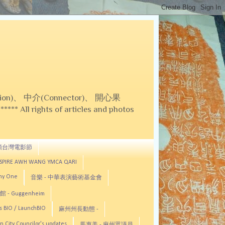
on)、 中介(Connector)、 開心果
 All rights of articles and photos
頓台灣電影節
ASPIRE AWH WANG YMCA QARI
any One
音樂 - 中華表演藝術基金會
 - Guggenheim
s BIO / LaunchBIO
麻州州長動態 -
n City Councilor's updates