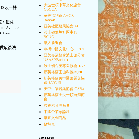
大波士頓中華文化協會
，以及一株
GBCCA
華美福利會 AACA
Boston
式，把意
亞美社區發展協會 ACDC
tts Avenue,
波士頓華埠社區中心
t Tree
BCNC
華人前進會
做最後決
劍橋中國文化中心 CCCC
亞美專業協會波士頓分會
NAAAP Boston
波士頓台美專業協會 TAP
新英格蘭玉山科協 MJNE
新英格蘭美中醫藥開發協
會 SAPANE
美中生物醫藥協會 CABA
新英格蘭大波士頓台灣商
會
波克來台灣商會
中國企業家論壇
華圓文創商品
錢幣賞