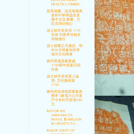
BOSTON PUBLIC
HEALTH COMMIS...
新英格蘭、波克萊兩商
會和中華專協首度
攜手交流 聚餐、打
匹克球好開心
波士頓市長吳弭 7/29
宣佈 宗教界領袖支
持她連任
波士頓獲正式邀請。明
年10月將參加世界
城市文化峰會
麻州眾議員麥家威
7/30辦年度夏日招
待會
波士頓市長候選人論
壇- 文化藝術篇
7/30
麻州府批准熱泵暖氣新
費率 3家電力公司客
戶今冬約可節省540
元
MAYOR WU
ANNOUNCES
INITIAL $5 MILLION
IN GRANTS TO...
MAJOR AUDIT OF