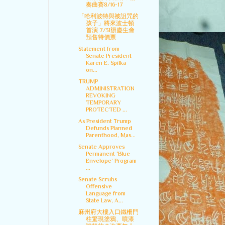
奏曲賽8/16-17
「哈利波特與被詛咒的
孩子」將來波士頓
首演 7/31辦慶生會
預售特價票
Statement from
Senate President
Karen E. Spilka
on...
TRUMP
ADMINISTRATION
REVOKING
TEMPORARY
PROTECTED ...
As President Trump
Defunds Planned
Parenthood, Mas...
Senate Approves
Permanent ‘Blue
Envelope’ Program
...
Senate Scrubs
Offensive
Language from
State Law, A...
麻州府大樓入口鐵柵門
柱驚現塗鴉、噴漆