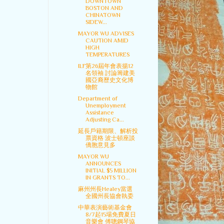
DOWNTOWN
BOSTON AND
CHINATOWN
SIDEW...
MAYOR WU ADVISES
CAUTION AMID
HIGH
TEMPERATURES
ILF第26屆年會表揚12
名領袖 討論籌建美
國亞裔歷史文化博
物館
Department of
Unemployment
Assistance
Adjusting Ca...
延長戶籍期限、解析投
票資格 波士頓座談
僑胞意見多
MAYOR WU
ANNOUNCES
INITIAL $5 MILLION
IN GRANTS TO...
麻州州長Healey當選
全國州長協會執委
中華表演藝術基金會
8/7起15場免費夏日
音樂會 傅聰鋼琴協