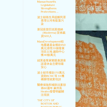
Massachusetts
Legislature
Strengthens
Protections ...
波士頓衛生局提醒民眾
查理士河有藍藻污
染
新冠疫苗巨頭莫德納
（Moderna) 宣佈裁
員500人
MassDevelopment棕
地重建基金撥款650
萬元清理20個發展
項目土地 越助中心
獲40餘萬元
紐英崙客家鄉親會講座
談退休金怎麼領最
安心
波士頓市撥款170萬元
資助BCNC等 14 機
構辦理就業培訓
醫療保險和補助法案頒
佈60週年 麻州長
Healey發聲明籲關
注現狀
THE CITY OF
BOSTON AND