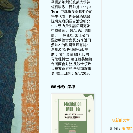
畢業於加州柏克萊大學神
經科學系，目前是 Tedy‘s
Team 中風康復卓越中心的
學生代表，也是麻省總醫
院研究所的語言治療研究
生，致力於失語症研究及
中風教育。 🌺AI 應用講師
簡介： 林麗珠, 波士顿急
難救助協會會長,分享近日
參加AI治理研習班有關AI
運用及管理相關訊息. 學
歷： 會計及電腦硕士, 教
育管理博士. 兼任新英格蘭
台灣商會财務,及波士頓政
大校友會财務 🌹請踴躍報
名. 截止日期： 8/5/2026
8/8 佛光山茶禪
較新的文章
訂閱：
發佈留言