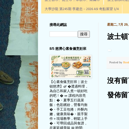
波士頓市、昆士市，摩頓市、羅爾市
波士頓移民進步辦公室通
大學沙龍 第245期 李建忠－2026 ASI 奇點展望 1/4
搜尋此網誌
星期二, 7月 29, 
波士頓
8/5 慈濟心素食儀烹飪班
Posted by
Bos
沒有留
【心素食儀烹飪班｜波士
頓慈濟】🌿 �透過料理，
為自己和家人煮一頓好吃
發佈留
的吧！� 🥗 課程內容亮
點：�・夏季五行蔬菜
飯：色彩繽紛，營養均衡
�・手工豆包捲：外酥內
嫩，健康美味�・親手製
作＋現場教學，輕鬆上手
�・可帶回成品與食譜，
在家延續美味 📅 時間: