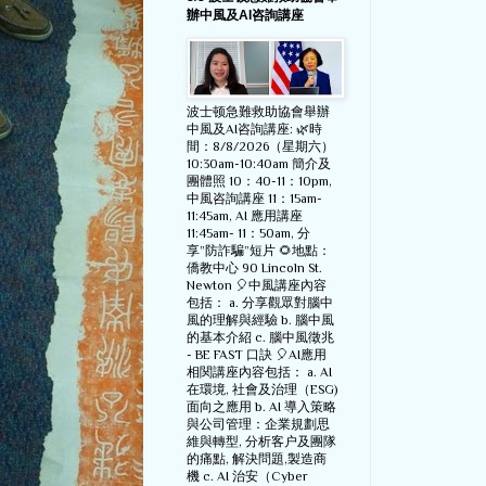
辦中風及AI咨詢講座
波士顿急難救助協會舉辦
中風及AI咨詢講座: 🌿時
間：8/8/2026（星期六）
10:30am-10:40am 簡介及
團體照 10：40-11：10pm,
中風咨詢講座 11：15am-
11:45am, AI 應用講座
11:45am- 11：50am, 分
享”防詐騙”短片 🌻地點：
僑教中心 90 Lincoln St.
Newton 🎈中風講座內容
包括： a. 分享觀眾對腦中
風的理解與經驗 b. 腦中風
的基本介紹 c. 腦中風徵兆
- BE FAST 口訣 🎈AI應用
相関講座內容包括： a. AI
在環境, 社會及治理（ESG)
面向之應用 b. AI 導入策略
與公司管理：企業規劃思
維與轉型, 分析客户及團隊
的痛點, 解決問題,製造商
機 c. AI 治安（Cyber