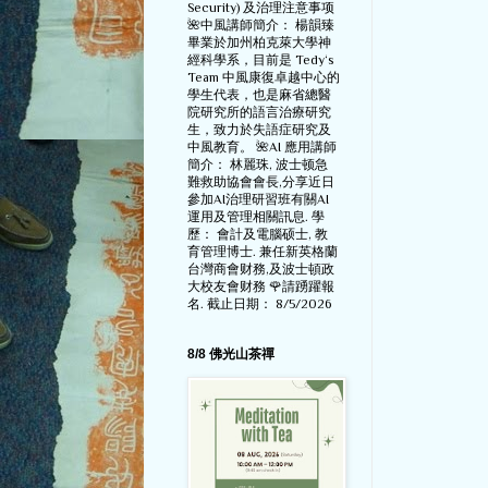
Security) 及治理注意事项
🌺中風講師簡介： 楊韻臻
畢業於加州柏克萊大學神
經科學系，目前是 Tedy‘s
Team 中風康復卓越中心的
學生代表，也是麻省總醫
院研究所的語言治療研究
生，致力於失語症研究及
中風教育。 🌺AI 應用講師
簡介： 林麗珠, 波士顿急
難救助協會會長,分享近日
參加AI治理研習班有關AI
運用及管理相關訊息. 學
歷： 會計及電腦硕士, 教
育管理博士. 兼任新英格蘭
台灣商會财務,及波士頓政
大校友會财務 🌹請踴躍報
名. 截止日期： 8/5/2026
8/8 佛光山茶禪