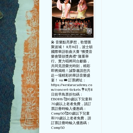
🎤 音樂點亮夢想，歌聲匯
聚波城！ 8月16日，波士頓
國際華語歌曲大賽 "獲獎音
樂會暨頒獎典禮" 隆重舉
行。實力唱將同台獻藝，
共同見證榮光時刻，精彩
即將揭曉！誠摯邀請您共
赴一場精彩的華語音樂盛
宴！ vu 🎟️ 訂票網址：
https://westaracademy.co
m/concert-tickets 💐8月8
日前早鳥票折扣碼：
EB0816 🥰10歲以下兒童和
70歲以上老者免費，請訂
票註冊時輸入優惠碼：
Comp50🥰10歲以下兒童
和70歲以上老者免費，請
訂票註冊時輸入優惠碼：
Comp50