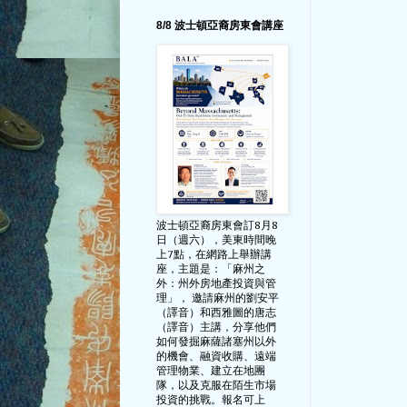
8/8 波士頓亞裔房東會講座
波士頓亞裔房東會訂8月8
日（週六），美東時間晚
上7點，在網路上舉辦講
座，主題是：「麻州之
外：州外房地產投資與管
理」， 邀請麻州的劉安平
（譯音）和西雅圖的唐志
（譯音）主講，分享他們
如何發掘麻薩諸塞州以外
的機會、融資收購、遠端
管理物業、建立在地團
隊，以及克服在陌生市場
投資的挑戰。報名可上