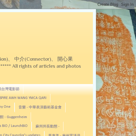
on)、 中介(Connector)、 開心果
 All rights of articles and photos
頓台灣電影節
ASPIRE AWH WANG YMCA QARI
any One
音樂 - 中華表演藝術基金會
 - Guggenheim
s BIO / LaunchBIO
麻州州長動態 -
n City Councilor's updates