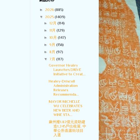
網誌封存
►
2026
(885)
▼
2025
(1409)
►
12月
(114)
►
11月
(129)
►
10月
(147)
►
9月
(156)
►
8月
(97)
▼
7月
(117)
Governor Healey
Launches DRIVE
Initiative to Creat...
Healey-Driscoll
Administration
Releases
Recommenda...
MAYOR MICHELLE
WU CELEBRATES
NEW BEER AND
WINE STA...
麻州撥1.82億元資助建
造1,245戶出租屋. 中
華公所喜露街項目
入選