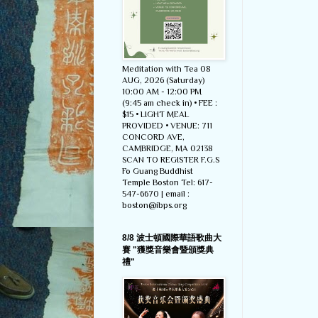
Meditation with Tea 08
AUG, 2026 (Saturday)
10:00 AM - 12:00 PM
(9:45 am check in) • FEE :
$15 • LIGHT MEAL
PROVIDED • VENUE: 711
CONCORD AVE,
CAMBRIDGE, MA 02138
SCAN TO REGISTER F.G.S
Fo Guang Buddhist
Temple Boston Tel: 617-
547-6670 | email :
boston@ibps.org
8/8 波士頓國際華語歌曲大
賽 "獲獎音樂會暨頒獎典
禮"