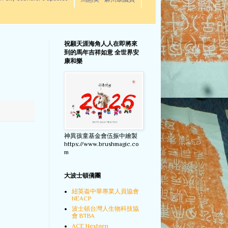
馬惠美 - 麻州眾議員
祝願天涯海角人人在即將來
到的馬年吉祥如意 全世界安
康和樂
神異孩童基金會伍振中繪製
https://www.brushmagic.co
m
大波士頓僑團
紐英崙中華專業人員協會
NEACP
波士頓台灣人生物科技協
會 BTBA
ACE Nextgen