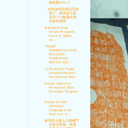
奏曲賽8/16-17
「哈利波特與被詛咒的
孩子」將來波士頓
首演 7/31辦慶生會
預售特價票
Statement from
Senate President
Karen E. Spilka
on...
TRUMP
ADMINISTRATION
REVOKING
TEMPORARY
PROTECTED ...
As President Trump
Defunds Planned
Parenthood, Mas...
Senate Approves
Permanent ‘Blue
Envelope’ Program
...
Senate Scrubs
Offensive
Language from
State Law, A...
麻州府大樓入口鐵柵門
柱驚現塗鴉、噴漆