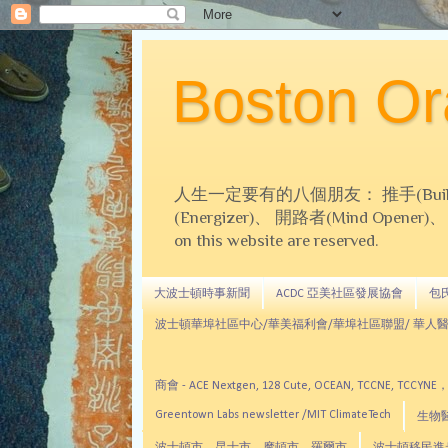
Boston 
人生一定要有的八個朋友： 推手(Builder)、
(Energizer)、 開路者(Mind Opener)、 導師(
on this website are reserved.
大波士頓時事新聞
ACDC 亞美社區發展協會
包氏文
波士頓華埠社區中心/華美福利會/華埠社區聯盟/ 華人醫
商會 - ACE Nextgen, 128 Cute, OCEAN, TC
Greentown Labs newsletter /MIT ClimateTech
生物醫藥