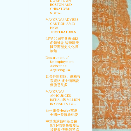
DOWNTOWN
BOSTON AND
CHINATOWN
SIDEW...
MAYOR WU ADVISES
CAUTION AMID
HIGH
TEMPERATURES
ILF第26屆年會表揚12
名領袖 討論籌建美
國亞裔歷史文化博
物館
Department of
Unemployment
Assistance
Adjusting Ca...
延長戶籍期限、解析投
票資格 波士頓座談
僑胞意見多
MAYOR WU
ANNOUNCES
INITIAL $5 MILLION
IN GRANTS TO...
麻州州長Healey當選
全國州長協會執委
中華表演藝術基金會
8/7起15場免費夏日
音樂會 傅聰鋼琴協