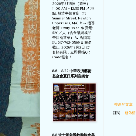
2026年8月5日（週三）
11:00 AM – 12:30 PM 📍 地
點: 慈濟牛頓會所（15
Summer Street, Newton
Upper Falls, MA) 👩‍🍳 指導
老師: Emily Hsiao 💲 費用:
$20／人（含食譜與成品
帶回兩道菜） 📞 洽詢電
話: 617-762-0569 ⏳ 報名
截止: 2026年8月2日 👉
名額有限，立即掃描QR
Code報名！
8/6 ~ 8/22 中華表演藝術
基金會夏日系列音樂會
較新的文章
訂閱：
發佈留言
8/8 波士顿急難救助協會舉