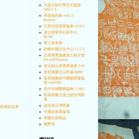
大波士頓中華文化協會
GBCCA
華美福利會 AACA
Boston
亞美社區發展協會 ACDC
波士頓華埠社區中心
BCNC
華人前進會
劍橋中國文化中心 CCCC
亞美專業協會波士頓分會
NAAAP Boston
波士頓台美專業協會 TAP
新英格蘭玉山科協 MJNE
新英格蘭美中醫藥開發協
會 SAPANE
美中生物醫藥協會 CABA
新英格蘭大波士頓台灣商
會
波克來台灣商會
較舊的文章
中國企業家論壇
華圓文創商品
錢幣賞