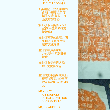
BOSTON PUBLIC
HEALTH COMMIS...
新英格蘭、波克萊兩商
會和中華專協首度
攜手交流 聚餐、打
匹克球好開心
波士頓市長吳弭 7/29
宣佈 宗教界領袖支
持她連任
波士頓獲正式邀請。明
年10月將參加世界
城市文化峰會
麻州眾議員麥家威
7/30辦年度夏日招
待會
波士頓市長候選人論
壇- 文化藝術篇
7/30
麻州府批准熱泵暖氣新
費率 3家電力公司客
戶今冬約可節省540
元
MAYOR WU
ANNOUNCES
INITIAL $5 MILLION
IN GRANTS TO...
MAJOR AUDIT OF