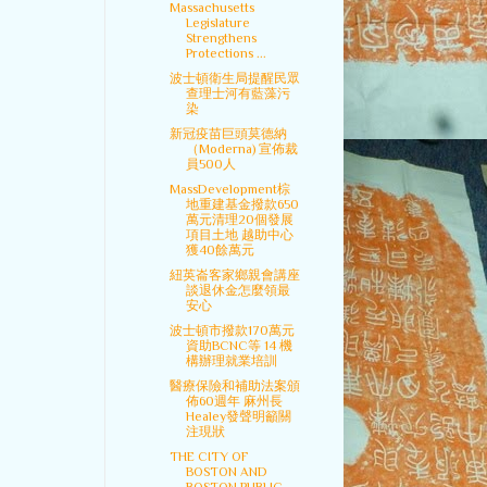
Massachusetts
Legislature
Strengthens
Protections ...
波士頓衛生局提醒民眾
查理士河有藍藻污
染
新冠疫苗巨頭莫德納
（Moderna) 宣佈裁
員500人
MassDevelopment棕
地重建基金撥款650
萬元清理20個發展
項目土地 越助中心
獲40餘萬元
紐英崙客家鄉親會講座
談退休金怎麼領最
安心
波士頓市撥款170萬元
資助BCNC等 14 機
構辦理就業培訓
醫療保險和補助法案頒
佈60週年 麻州長
Healey發聲明籲關
注現狀
THE CITY OF
BOSTON AND