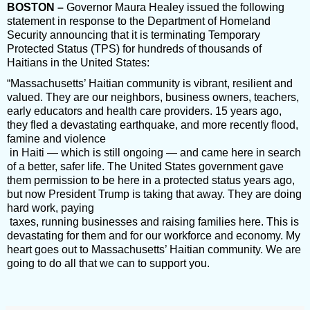
BOSTON – 
Governor Maura Healey issued the following 
statement in response to the Department of Homeland 
Security announcing that it is terminating Temporary 
Protected Status (TPS) for hundreds of thousands of 
Haitians in the United States:
“Massachusetts’ Haitian community is vibrant, resilient and 
valued. They are our neighbors, business owners, teachers, 
early educators and health care providers. 15 years ago, 
they fled a devastating earthquake, and more recently flood, 
famine and violence

 in Haiti — which is still ongoing — and came here in search 
of a better, safer life. The United States government gave 
them permission to be here in a protected status years ago, 
but now President Trump is taking that away. They are doing 
hard work, paying

 taxes, running businesses and raising families here. This is 
devastating for them and for our workforce and economy. My 
heart goes out to Massachusetts’ Haitian community. We are 
going to do all that we can to support you. 