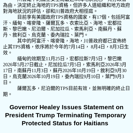
為由，決定終止海地的
TPS
資格，但許多人道組織和地方政府
對海地狀況的評估，卻和川普政府大相徑庭。
目前享有美國政府
TPS
資格的國家，有
17
個
，包括
阿富
汗、緬甸、喀麥隆、薩爾瓦多、衣索比亞、海地、宏都拉
斯、黎巴嫩、尼泊爾、尼加拉瓜、索馬利亞、南蘇丹、蘇
丹、敘利亞、烏克蘭、委內瑞拉、葉門。
其中的阿富汗、喀麥隆，海地，川普政府都已宣佈終
止其
TPS
資格，依序將於今年的
7
月
14
日，
8
月
4
日，
8
月
3
日生
效。
緬甸的效期至
11
月
25
日，宏都拉斯
7
月
5
日，黎巴嫩
2026
年
5
月
27
日截止，尼加拉瓜
7
月
5
日，索馬利亞
2026
年
3
月
17
日，南蘇丹
11
月
3
日，蘇丹
2026
年
10
月
19
日，敘利亞
9
月
30
日，烏克蘭
2026
年
10
月
19
日，委內瑞拉
9
月
10
日，葉門
9
月
3
日。
薩爾瓦多，尼泊爾的
TPS
目前有效，並無明確的終止日
期。
 Governor Healey Issues Statement on 
President Trump Terminating Temporary 
Protected Status for Haitians