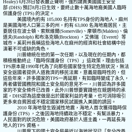
Healey) 6
月
28
日發表嚴正聲明，強烈譴責美國國土安全
部
(DHS)
預訂
8
月
2
日生效，要終止數十萬海地裔美國人臨時
保護身份
(TPS)
的決定。
美國境內約有
105,000
名持有
TPS
身份的海地人，麻州
是美國海地人口第三多的州，約有
63,000
名海地裔居民，主
要居住在波士頓、索默維爾
(Somerville)
、摩頓市
(Malden)
、倫
道夫
(Randolph)
和布洛克頓
(Brockton)
，艾佛瑞（
Everett
）等
城市。奚莉州長稱這些海地人在麻州的經濟和社會結構中扮
演著不可或缺的角色。
川普總統在他的第一次任期，以及現在的任期內，都
積極推動終止「臨時保護身份（
TPS
）」這政策，理由包括
TPS
原本是
1990
年代為了向那些國家發生特定危險狀況，無法
安全返國者提供人道救濟的移民法案，意義是臨時性的，但
這些年來，許多國家的
TPS
一再延期，有如臨時變成了永久，
再者儘管國務院和國土安全局的意見不一，川普認為許多國
家的不安全條件已改善，此外川普想要實踐他在競選時的承
諾，
DHS
認為這麼做是出於國家利益的考量，也可消除吸引
更多來自貧困或不穩定國家移民試圖進入美國的誘因。
2010
年海地發生毀滅性地震，海地人首次獲得臨時保
護身份
(TPS)
，之後因海地持續政治不穩定、有幫派暴力，
人民面對的狀況危險，美國政府基於人道主義，一再延長海
地人的
TPS
資格。
川普麾下的國土安全局最近以海地狀況已「充分改善