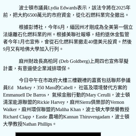
波士頓市議員
Lydia Edwards
表示，該法令將在
2025
年
前，把大約
6500
萬元的市府資金，從化石燃料業完全撤出。
根據彭博社，今年
6
月，緬因州才剛成為全美第一個立
法遠離石化燃料業的州。根據美聯社報導，紐約退休金監管
者今年
1
月也宣佈，會從石化燃料業撤走
40
億美元投資。然後
9
月又有哈佛大學加入行列。
麻州財政長高柏珂
(Deb Goldberg)
上周四也宣佈草擬
計畫，有意逼使企業減排環保。
今日中午在市政府大樓三樓觀禮的嘉賓包括聯邦參議
員Ed Markey，
350 Mass
的
Cabell
， 社區及環境替代方案的
Emmanuell De Barros
， 氣候金融行動的
Mary Cerulli
，波士頓
清潔能源聯盟的
Rickie Harvey
，麻州
Sierra
俱樂部的
Vernon
Walker
，麻州環保聯盟的
Maliha Khan
，波士頓大學榮譽教授
Richard Clapp
，
Eastie
農場的
Kannan Thiruvengadam
，波士頓
大學教授
Nathan Phillips
。