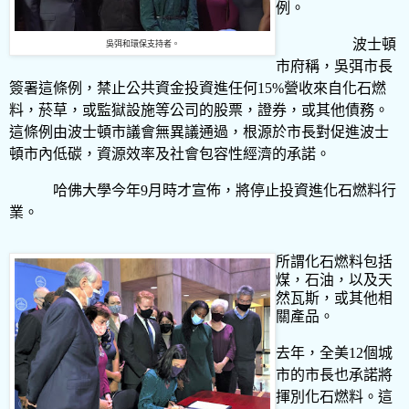
例。
波士頓
吳弭和環保支持者。
市府稱，吳弭市長
簽署這條例，禁止公共資金投資進任何
15%
營收來自化石燃
料，菸草，或監獄設施等公司的股票，證券，或其他債務。
這條例由波士頓市議會無異議通過，根源於市長對促進波士
頓市內低碳，資源效率及社會包容性經濟的承諾。
哈佛大學今年
9
月時才宣佈，將停止投資進化石燃料行
業。
所謂化石燃料包括
煤，石油，以及天
然瓦斯，或其他相
關產品。
去年，全美
12
個城
市的市長也承諾將
揮別化石燃料。這