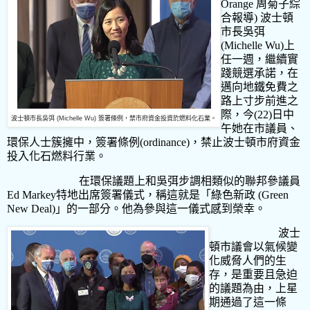
Orange
周菊子綜
合報導
)
波士頓
市長吳弭
(Michelle Wu)
上
任一週，繼續實
踐競選承諾，在
邁向地鐵免費之
路上寸步前進之
際，今
(22)
日中
波士頓市長吳弭 (Michelle Wu) 簽署條例，禁市府資金投資於燃料化石業。
午她在市議員、
環保人士簇擁中，簽署條例
(ordinance)
，禁止波士頓市府資金
投入化石燃料行業。
在環保議題上和吳弭步調相類似的聯邦參議員
Ed Markey特地出席簽署儀式，稱這就是「綠色新政 (Green
New Deal)」的一部分。他為參與這一儀式感到榮幸。
波士
頓市議會以氣候變
化威脅人們的生
存，是重要且急迫
的議題為由，上星
期通過了這一條