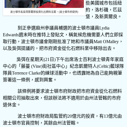
些美國城市包括紐
約，洛杉磯，匹茲
波士頓市長吳弭簽署禁投資化石燃料法案。(波士頓市府提供)
堡，及新奧爾良。
刻正參選麻州參議員補選的波士頓市議員
Lydia
Edwards
週末時在推特上發貼文，稱氣候危機需要人們立即採
取行動，波士頓市議會剛剛批准了她和市議員
Matt OMalley
，
以及吳弭提議的，把市府資金從化石燃料業中移除出去。
吳弭在星期天
(21
日
)
下午出席洛士百利波士頓青年家庭
中心的「藤蔓
(Vine)
街社區中心」紀念凱爾特人
(Celtic)
籃球隊
隊員
Terrence Clarke
的練球活動中，也透露她為自己能夠親筆
簽署這一條例，感到興奮。
該條例將要求波士頓市府財政把市府資金從化石燃料
相關公司抽取出來，但該辦法將不適用於由州法管轄的市府
退休金。
波士頓市府財政局監管約
20
億元的投資，有
13
億元由
波士頓市官員控制，其餘由州法管轄。