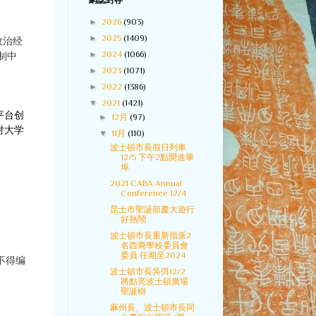
網誌封存
►
2026
(903)
►
2025
(1409)
政治经
►
2024
(1066)
制中
►
2023
(1071)
►
2022
(1386)
▼
2021
(1421)
平台创
►
12月
(97)
对大学
▼
11月
(110)
波士頓市長假日列車
12/5 下午2點開進華
埠
2021 CABA Annual
Conference 12/4
昆士市聖誕節慶大遊行
好熱鬧
波士頓市長重新指派2
名西裔學校委員會
委員 任期至2024
不得编
波士頓市長吳弭12/2
將點亮波士頓廣場
聖誕樹
麻州長、波士頓市長同