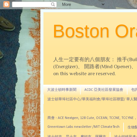
Boston 
人生一定要有的八個朋友： 推手(Builder)、
(Energizer)、 開路者(Mind Opener)、 導師(
on this website are reserved.
大波士頓時事新聞
ACDC 亞美社區發展協會
包氏文
波士頓華埠社區中心/華美福利會/華埠社區聯盟/ 華人醫
商會 - ACE Nextgen, 128 Cute, OCEAN, TC
Greentown Labs newsletter /MIT ClimateTech
生物醫藥