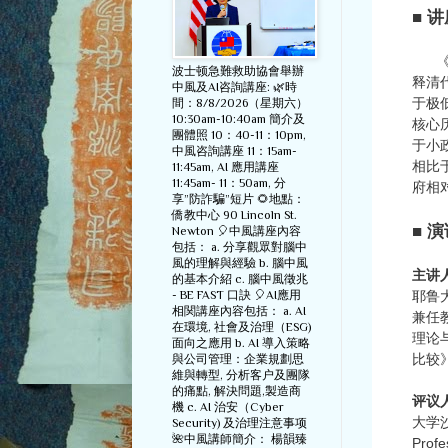
■
讲
《清
波士顿急難救助協會舉辦
释清
中風及AI咨詢講座: 🌿時
于极
間：8/8/2026（星期六）
10:30am-10:40am 簡介及
核心
團體照 10：40-11：10pm,
于小
中風咨詢講座 11：15am-
相比
11:45am, AI 應用講座
11:45am- 11：50am, 分
府相
享”防詐騙”短片 🌻地點：
僑教中心 90 Lincoln St.
■
演
Newton 🎈中風講座內容
包括： a. 分享觀眾對腦中
風的理解與經驗 b. 腦中風
主讲
的基本介紹 c. 腦中風徵兆
- BE FAST 口訣 🎈AI應用
耶鲁
相関講座內容包括： a. AI
兼任
在環境, 社會及治理（ESG)
理论
面向之應用 b. AI 導入策略
比较
與公司管理：企業規劃思
維與轉型, 分析客户及團隊
的痛點, 解決問題,製造商
评议人
機 c. AI 治安（Cyber
大学沙
Security) 及治理注意事项
🌺中風講師簡介： 楊韻臻
Pr