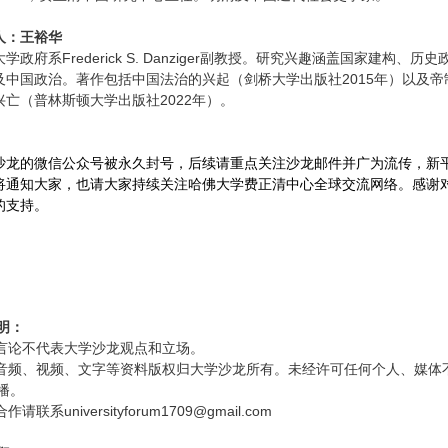
人：王裕华
学政府系Frederick S. Danziger副教授。研究兴趣涵盖国家建构、历史
及中国政治。著作包括中国法治的兴起（剑桥大学出版社2015年）以及帝
兴亡（普林斯顿大学出版社2022年）。
沙龙的微信公众号被永久封号，后续请重点关注沙龙邮件并广为流传，新
将通知大家，也请大家持续关注哈佛大学费正清中心全球交流网络。感谢
的支持。
明：
宾言论不代表大学沙龙观点和立场。
座音频、视频、文字等资料版权归大学沙龙所有。未经许可任何个人、媒体
播。
作请联系universityforum1709@gmail.com