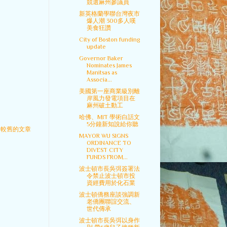
競選麻州參議員
新英格蘭學聯台灣夜市
爆人潮 300多人嘆
美食狂讚
City of Boston funding
update
Governor Baker
Nominates James
Manitsas as
Associa...
美國第一座商業級別離
岸風力發電項目在
麻州破土動工
哈佛、MIT 學術白話文
5分鐘新知說給你聽
較舊的文章
MAYOR WU SIGNS
ORDINANCE TO
DIVEST CITY
FUNDS FROM...
波士頓市長吳弭簽署法
令禁止波士頓市投
資經費用於化石業
波士頓僑務座談強調新
老僑團聯誼交流、
世代傳承
波士頓市長吳弭以身作