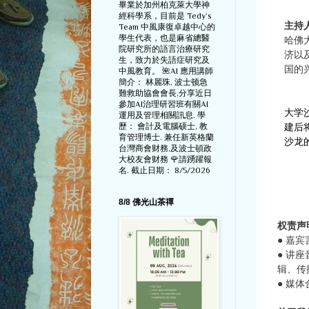
畢業於加州柏克萊大學神
經科學系，目前是 Tedy‘s
主持
Team 中風康復卓越中心的
學生代表，也是麻省總醫
哈佛大
院研究所的語言治療研究
济以
生，致力於失語症研究及
国的
中風教育。 🌺AI 應用講師
簡介： 林麗珠, 波士顿急
難救助協會會長,分享近日
參加AI治理研習班有關AI
大学
運用及管理相關訊息. 學
歷： 會計及電腦硕士, 教
建后
育管理博士. 兼任新英格蘭
沙龙
台灣商會财務,及波士頓政
大校友會财務 🌹請踴躍報
名. 截止日期： 8/5/2026
8/8 佛光山茶禪
权责声
● 嘉
● 讲
辑、传
● 媒体合