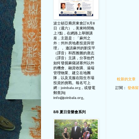
波士頓亞裔房東會訂8月8
日（週六），美東時間晚
上7點，在網路上舉辦講
座，主題是：「麻州之
外：州外房地產投資與管
理」， 邀請麻州的劉安平
（譯音）和西雅圖的唐志
（譯音）主講，分享他們
如何發掘麻薩諸塞州以外
的機會、融資收購、遠端
管理物業、建立在地團
隊，以及克服在陌生市場
較新的文章
投資的挑戰。報名可上
訂閱：
發佈留言
網：joinbala.org，或發電
郵查詢|
info@joinbala.org。
8/8 夏日音樂會系列