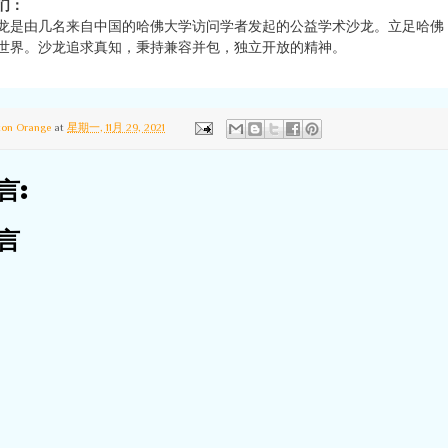
们：
龙是由几名来自中国的哈佛大学访问学者发起的公益学术沙龙。立足哈佛
世界。沙龙追求真知，秉持兼容并包，独立开放的精神。
ton Orange
at
星期一, 11月 29, 2021
言:
言