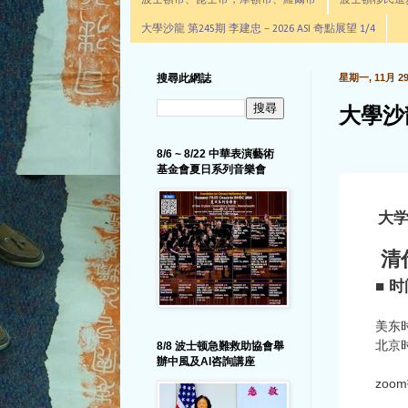
波士頓市、昆士市，摩頓市、羅爾市
波士頓移民進步辦公室通
大學沙龍 第245期 李建忠－2026 ASI 奇點展望 1/4
搜尋此網誌
星期一, 11月 29,
大學沙
8/6 ~ 8/22 中華表演藝術
基金會夏日系列音樂會
大
清
■
时
美东时
北京时
8/8 波士顿急難救助協會舉
辦中風及AI咨詢講座
zoom