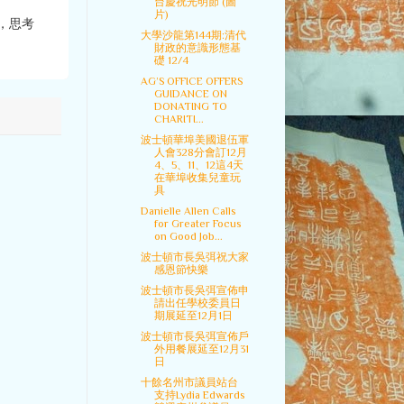
台慶祝光明節 (圖
片)
，思考
大學沙龍第144期:清代
財政的意識形態基
礎 12/4
AG’S OFFICE OFFERS
GUIDANCE ON
DONATING TO
CHARITI...
波士頓華埠美國退伍軍
人會328分會訂12月
4、5、11、12這4天
在華埠收集兒童玩
具
Danielle Allen Calls
for Greater Focus
on Good Job...
波士頓市長吳弭祝大家
感恩節快樂
波士頓市長吳弭宣佈申
請出任學校委員日
期展延至12月1日
波士頓市長吳弭宣佈戶
外用餐展延至12月31
日
十餘名州市議員站台
支持Lydia Edwards