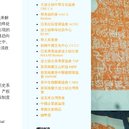
大波士頓中華文化協會
GBCCA
華美福利會 AACA
续来解
Boston
始终处
亞美社區發展協會 ACDC
出现的
波士頓華埠社區中心
BCNC
速趋向
華人前進會
之中。
劍橋中國文化中心 CCCC
释清政
亞美專業協會波士頓分會
NAAAP Boston
波士頓台美專業協會 TAP
新英格蘭玉山科協 MJNE
新英格蘭美中醫藥開發協
會 SAPANE
美中生物醫藥協會 CABA
历史系
新英格蘭大波士頓台灣商
、产权
會
权制度
波克來台灣商會
中國企業家論壇
華圓文創商品
錢幣賞
al