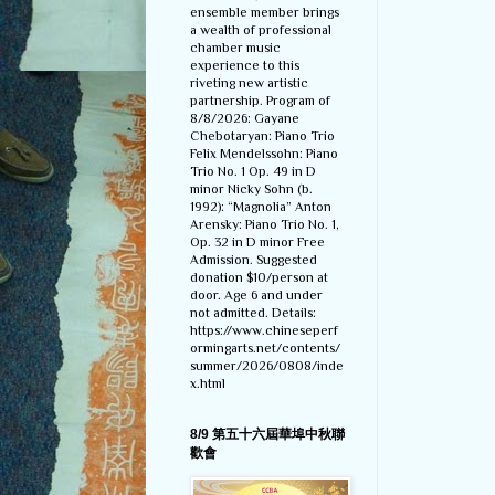
ensemble member brings
a wealth of professional
chamber music
experience to this
riveting new artistic
partnership. Program of
8/8/2026: Gayane
Chebotaryan: Piano Trio
Felix Mendelssohn: Piano
Trio No. 1 Op. 49 in D
minor Nicky Sohn (b.
1992): “Magnolia” Anton
Arensky: Piano Trio No. 1,
Op. 32 in D minor Free
Admission. Suggested
donation $10/person at
door. Age 6 and under
not admitted. Details:
https://www.chineseperf
ormingarts.net/contents/
summer/2026/0808/inde
x.html
8/9 第五十六屆華埠中秋聯
歡會