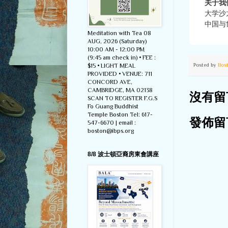
关于我
大学沙
中国与
Meditation with Tea 08
AUG, 2026 (Saturday)
10:00 AM - 12:00 PM
(9:45 am check in) • FEE :
Posted by
Bos
$15 • LIGHT MEAL
PROVIDED • VENUE: 711
CONCORD AVE,
CAMBRIDGE, MA 02138
沒有留
SCAN TO REGISTER F.G.S
Fo Guang Buddhist
Temple Boston Tel: 617-
發佈留
547-6670 | email :
boston@ibps.org
8/8 波士頓亞裔房東會講座