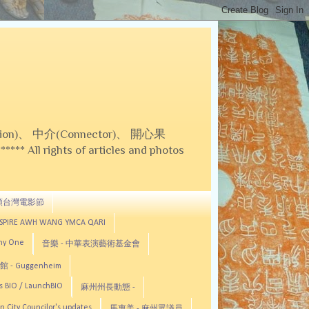
on)、 中介(Connector)、 開心果
 All rights of articles and photos
頓台灣電影節
ASPIRE AWH WANG YMCA QARI
any One
音樂 - 中華表演藝術基金會
 - Guggenheim
s BIO / LaunchBIO
麻州州長動態 -
n City Councilor's updates