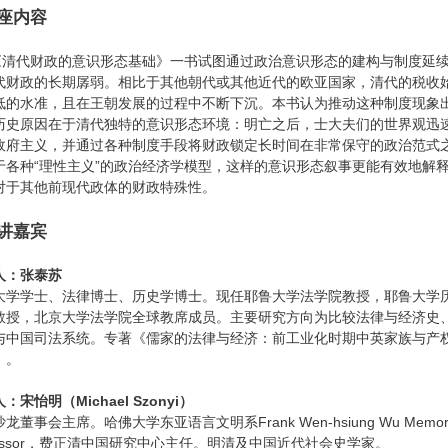
座内容
代财政的意识形态基础》一书试图通过政治意识形态的建构与制度延
代财政的长期孱弱。相比于其他朝代或其他近代的欧亚国家，清代的税收
低的水准，且在王朝发展的过程中不断下沉。本书认为推动这种制度现象
历史原因在于清代独特的意识形态环境：明亡之后，士大夫们的世界观迅
政府主义，并通过各种制度手段将财政锁定长时间在非常保守的政治范式
于各种“理性主义”的政治经济学模型，这样的意识形态叙事更能有效地解
对于其他前现代政体的财政特殊性。
讲嘉宾
人：张泰苏
大学学士、法律博士、历史学博士。现任耶鲁大学法学院教授，耶鲁大学
教授，北京大学法学院全球教席成员。主要研究方向为比较法律与经济史
与中国司法系统。专著《儒家的法律与经济：前工业化时期中英家族与产
》。
：宋怡明（Michael Szonyi）
龙董事会主席。哈佛大学东亚语言文明系Frank Wen-hsiung Wu Memori
ofessor，费正清中国研究中心主任。明清及中国近代社会史学家。