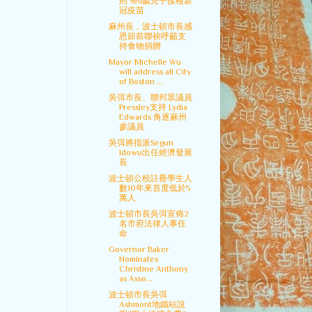
則 帶6歲兒子接種新
冠疫苗
麻州長，波士頓市長感
恩節前聯袂呼籲支
持食物捐贈
Mayor Michelle Wu
will address all City
of Boston ...
吳弭市長、聯邦眾議員
Pressley支持 Lydia
Edwards 角逐麻州
參議員
吳弭將指派Segun
Idowu出任經濟發展
長
波士頓公校註冊學生人
數10年來首度低於5
萬人
波士頓市長吳弭宣佈2
名市府法律人事任
命
Governor Baker
Nominates
Christine Anthony
as Asso...
波士頓市長吳弭
Ashmont地鐵站說