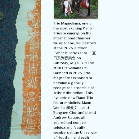
Trio Magnoliana, one of
the most exciting Piano
Trios to emerge on the
international chamber
music scene, will perform
at the 2026 Summer
Concert Series at NEC 夏
日系列音樂會 on
Saturday, Aug 8, 7:30 pm
at NEC’s Williams Hall.
Founded in 2023, Trio
Magnoliana is poised to
become a globally-
recognized ensemble of
artistic distinction. This
dynamic new Piano Trio
features violinist Mann-
Wen Lo 羅曼文, cellist
Eunghee Cho, and pianist
Andrew Staupe, all
accredited concert
soloists and faculty
members at the University
of Houston, and each