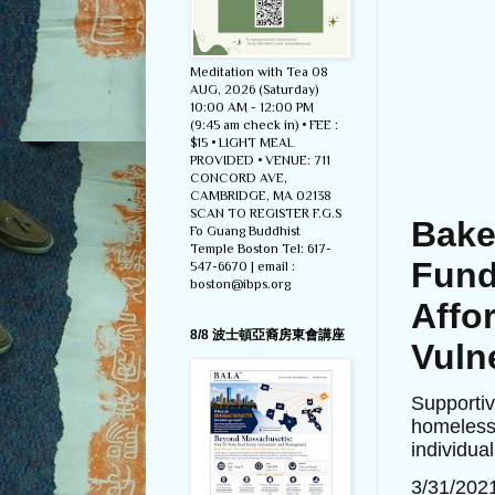
Meditation with Tea 08
AUG, 2026 (Saturday)
10:00 AM - 12:00 PM
(9:45 am check in) • FEE :
$15 • LIGHT MEAL
PROVIDED • VENUE: 711
CONCORD AVE,
CAMBRIDGE, MA 02138
SCAN TO REGISTER F.G.S
Bake
Fo Guang Buddhist
Temple Boston Tel: 617-
Fund
547-6670 | email :
boston@ibps.org
Affo
8/8 波士頓亞裔房東會講座
Vuln
Supportiv
homeless 
individual
3/31/202