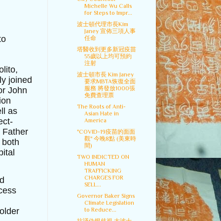
Michelle Wu Calls
for Steps to Impr...
波士頓代理市長Kim
Janey 宣佈三項人事
to
任命
塔醫收到更多新冠疫苗
55歲以上均可預約
注射
lito,
波士頓市長 Kim Janey
y joined
要求MBTA恢復全面
服務 將發放1000張
or John
免費查理票
ion
The Roots of Anti-
ll as
Asian Hate in
ect-
America
 Father
"COVID-19疫苗的面面
觀" 今晚8點 (美東時
 both
間)
ital
TWO INDICTED ON
HUMAN
TRAFFICKING
CHARGES FOR
ed
SELL...
ocess
Governor Baker Signs
Climate Legislation
older
to Reduce...