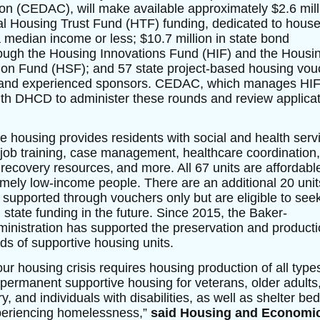
on (CEDAC), will make available approximately $2.6 mill
al Housing Trust Fund (HTF) funding, dedicated to house
median income or less; $10.7 million in state bond
ough the Housing Innovations Fund (HIF) and the Housi
tion Fund (HSF); and 57 state project-based housing vou
d and experienced sponsors. CEDAC, which manages HIF
ith DHCD to administer these rounds and review applicat
e housing provides residents with social and health serv
 job training, case management, healthcare coordination,
 recovery resources, and more. All 67 units are affordabl
mely low-income people. There are an additional 20 unit
 supported through vouchers only but are eligible to see
l state funding in the future. Since 2015, the Baker-
ministration has supported the preservation and product
ds of supportive housing units.
our housing crisis requires housing production of all type
 permanent supportive housing for veterans, older adults
y, and individuals with disabilities, as well as shelter bed
periencing homelessness,”
said Housing and Economi