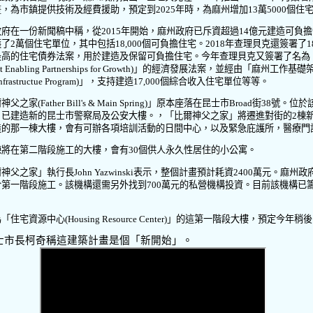
畫，為市鎮提供技術及經費援助，預定到
2025
年時，為麻州增加
13
萬
5000
個住
政府在一份新聞稿中稱，從
2015
年開始，麻州政府已斥資超過
14
億元建造可負擔
護了
2
萬個住宅單位，其中包括
18,000
個可負擔住宅。
2018
年查理貝克還簽署了
1
最高的住宅債券法案，用於建造及保留可負擔住宅。今年查理貝克又簽署了名為
t Enabling Partnerships for Growth)
」的經濟發展法案，並經由「麻州工作基礎
frastructue Program)
」，支持建造
17,000
個綜合收入住宅單位等等。
爾神父之家
(Father Bill's & Main Spring)
」原本座落在昆士市
Broad
街
38
號。位於
，已建造新的昆士市警察局及公安大樓。，「比爾神父之家」將遷進對街的
2
棟
造的那一棟大樓，會有可辦各項培訓活動的日間中心，以及緊急庇護所，醫療門
棟將在第二階段施工的大樓，會有
30
個供人永久性居住的小公寓。
爾神父之家」執行長
John Yazwinski
表示，整個計畫預計耗資
2400
萬元。麻州政
於第一階段施工。該機構還需另外找到
700
萬元的私營機構投資。目前該機構已
為「住宅資源中心
(Housing Resource Center)
」的這第一階段大樓，預定今年稍後
士市長柯奇稱這建築計畫是個「新開始」。