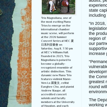
adults, p
experien
state cap
including
Trio Magnoliana, one of
the most exciting Piano
“In 2018,
Trios to emerge on the
legislati
international chamber
the produ
music scene, will perform
at the 2026 Summer
region o
Concert Series at NEC 夏
our partn
日系列音樂會 on
supportiv
Saturday, Aug 8, 7:30 pm
at NEC’s Williams Hall.
increase 
Founded in 2023, Trio
Magnoliana is poised to
“Permanen
become a globally-
vulnerabl
recognized ensemble of
developme
artistic distinction. This
dynamic new Piano Trio
the Commo
features violinist Mann-
greatest 
Wen Lo 羅曼文, cellist
round will
Eunghee Cho, and pianist
Andrew Staupe, all
environmen
accredited concert
soloists and faculty
The Depa
members at the University
working 
of Houston, and each