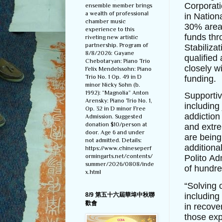
Corporati
ensemble member brings
a wealth of professional
in Nation
chamber music
30% area 
experience to this
funds thr
riveting new artistic
partnership. Program of
Stabiliza
8/8/2026: Gayane
qualifie
Chebotaryan: Piano Trio
closely w
Felix Mendelssohn: Piano
Trio No. 1 Op. 49 in D
funding.
minor Nicky Sohn (b.
1992): “Magnolia” Anton
Supportiv
Arensky: Piano Trio No. 1,
including
Op. 32 in D minor Free
addiction
Admission. Suggested
donation $10/person at
and extre
door. Age 6 and under
are being
not admitted. Details:
additiona
https://www.chineseperf
ormingarts.net/contents/
Polito Ad
summer/2026/0808/inde
of hundre
x.html
“Solving 
including
8/9 第五十六屆華埠中秋聯
歡會
in recover
those ex