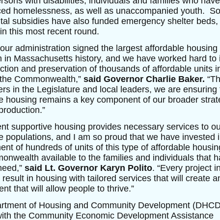
ersons with disabilities, individuals and families who have
ced homelessness, as well as unaccompanied youth. S
ital subsidies have also funded emergency shelter beds,
 in this most recent round.
 our administration signed the largest affordable housing
on in Massachusetts history, and we have worked hard to 
ction and preservation of thousands of affordable units i
f the Commonwealth,”
said Governor Charlie Baker.
“Th
ers in the Legislature and local leaders, we are ensuring 
e housing remains a key component of our broader strat
production.”
t supportive housing provides necessary services to o
e populations, and I am so proud that we have invested i
nt of hundreds of units of this type of affordable housi
nwealth available to the families and individuals that h
need,”
said Lt. Governor Karyn Polito
. “Every project i
 result in housing with tailored services that will create a
t that will allow people to thrive.”
rtment of Housing and Community Development (DHCD
with the Community Economic Development Assistance