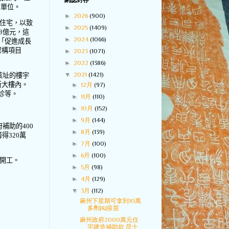
網誌封存
宅單位。
►
2026
(900)
住宅，以致
►
2025
(1409)
8
億元，這
►
2024
(1066)
「促進成長
架構項目
►
2023
(1071)
►
2022
(1386)
▼
2021
(1421)
該址的樓宇
新大樓內。
►
12月
(97)
診等。
►
11月
(110)
►
10月
(152)
►
9月
(144)
府補助的
400
►
8月
(139)
籌得
320
萬
►
7月
(100)
►
6月
(100)
開工。
►
5月
(98)
►
4月
(129)
▼
3月
(112)
麻州下星期可拿到10萬
多劑J&J疫苗
麻州政府2000萬元住
宅建造補助款 昆士