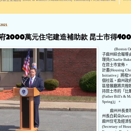
訊/ Office of Women's Advancement/ Community Preservation Act
2021
府2000萬元住宅建造補助款 昆士市得40
(Boston O
子麻州綜合報導
)
理貝
(Charlie Bak
在昆士市宣佈，
計畫
(Housing Ch
Initiative
」將撥
5
個社區。麻州政
區發展廳將共撥
持昆士市的「比
(Father Bill's & M
Spring)
」。
麻州州長查
州長白莉朵
(Karyn
麻州住宅及經濟
(Secretary of Hou