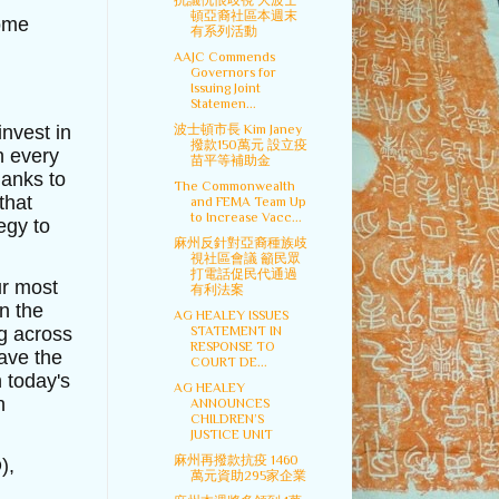
抗議仇恨歧視 大波士
頓亞裔社區本週末
ome
有系列活動
AAJC Commends
Governors for
Issuing Joint
Statemen...
invest in
波士頓市長 Kim Janey
撥款150萬元 設立疫
n every
苗平等補助金
anks to
The Commonwealth
that
and FEMA Team Up
to Increase Vacc...
egy to
麻州反針對亞裔種族歧
視社區會議 籲民眾
打電話促民代通過
ur most
有利法案
n the
AG HEALEY ISSUES
ng across
STATEMENT IN
RESPONSE TO
ave the
COURT DE...
n today's
AG HEALEY
n
ANNOUNCES
CHILDREN’S
JUSTICE UNIT
麻州再撥款抗疫 1460
),
萬元資助295家企業