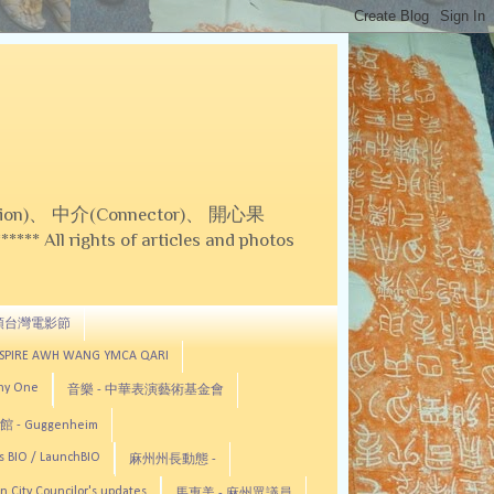
on)、 中介(Connector)、 開心果
 All rights of articles and photos
頓台灣電影節
ASPIRE AWH WANG YMCA QARI
any One
音樂 - 中華表演藝術基金會
 - Guggenheim
s BIO / LaunchBIO
麻州州長動態 -
n City Councilor's updates