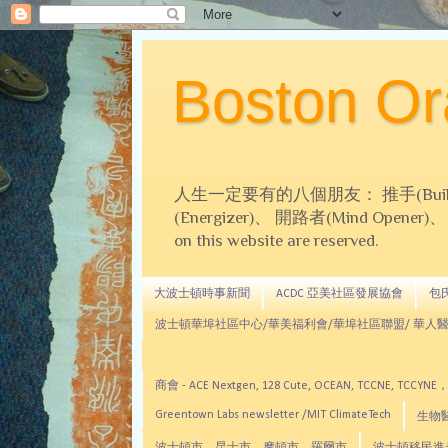
Boston 
人生一定要有的八個朋友： 推手(Builder)、
(Energizer)、 開路者(Mind Opener)、 導師(
on this website are reserved.
大波士頓時事新聞
ACDC 亞美社區發展協會
包氏文
波士頓華埠社區中心/華美福利會/華埠社區聯盟/ 華人醫
商會 - ACE Nextgen, 128 Cute, OCEAN, TC
Greentown Labs newsletter /MIT ClimateTech
生物醫藥