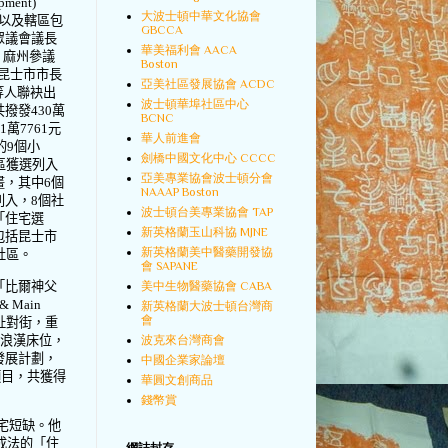
pment)
大波士頓中華文化協會
以及轄區包
GBCCA
眾議會議長
華美福利會 AACA
，麻州參議
Boston
昆士市市長
亞美社區發展協會 ACDC
等人聯袂出
波士頓華埠社區中心
共撥發
430
萬
BCNC
71
萬
7761
元
華人前進會
的
9
個小
劍橋中國文化中心 CCCC
區獲選列入
亞美專業協會波士頓分會
畫，其中
6
個
NAAAP Boston
列入，
8
個社
波士頓台美專業協會 TAP
「住宅選
新英格蘭玉山科協 MJNE
包括昆士市
新英格蘭美中醫藥開發協
社區。
會 SAPANE
「比爾神父
美中生物醫藥協會 CABA
s & Main
新英格蘭大波士頓台灣商
會
址對街，重
流浪漢床位，
波克來台灣商會
發展計劃，
中國企業家論壇
項目，共獲得
華圓文創商品
錢幣賞
宅短缺。他
成法的「住