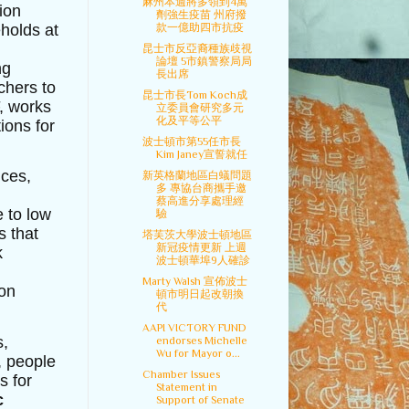
麻州本週將多領到4萬
ion
劑強生疫苗 州府撥
款一億助四市抗疫
holds at
昆士市反亞裔種族歧視
論壇 5市鎮警察局局
ng
長出席
chers to
昆士市長Tom Koch成
, works
立委員會研究多元
化及平等公平
ions for
波士頓市第55任市長
Kim Janey宣誓就任
ices,
新英格蘭地區白蟻問題
多 專協台商攜手邀
蔡高進分享處理經
e to low
驗
s that
塔芙茨大學波士頓地區
新冠疫情更新 上週
k
波士頓華埠9人確診
Marty Walsh 宣佈波士
ion
頓市明日起改朝換
代
AAPI VICTORY FUND
s,
endorses Michelle
Wu for Mayor o...
, people
Chamber Issues
s for
Statement in
c
Support of Senate