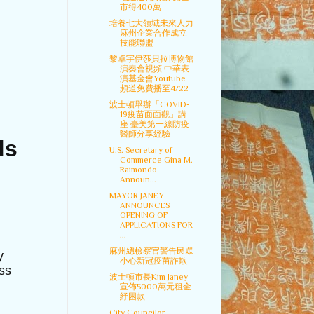
市得400萬
培養七大領域未來人力
麻州企業合作成立
技能聯盟
黎卓宇伊莎貝拉博物館
演奏會視頻 中華表
演基金會Youtube
頻道免費播至4/22
波士頓舉辦「COVID-
19疫苗面面觀」講
座 臺美第一線防疫
醫師分享經驗
ds
U.S. Secretary of
Commerce Gina M.
Raimondo
Announ...
MAYOR JANEY
ANNOUNCES
OPENING OF
APPLICATIONS FOR
...
麻州總檢察官警告民眾
y
小心新冠疫苗詐欺
ss
波士頓市長Kim Janey
宣佈5000萬元租金
紓困款
City Councilor