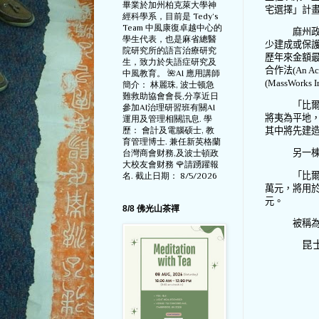
畢業於加州柏克萊大學神
宅選擇」計
經科學系，目前是 Tedy‘s
Team 中風康復卓越中心的
麻州
學生代表，也是麻省總醫
少建成或保
院研究所的語言治療研究
歷年來金額
生，致力於失語症研究及
合作法
(An Ac
中風教育。 🌺AI 應用講師
(MassWorks In
簡介： 林麗珠, 波士顿急
難救助協會會長,分享近日
「比
參加AI治理研習班有關AI
將夷為平地
運用及管理相關訊息. 學
歷： 會計及電腦硕士, 教
其中將先建
育管理博士. 兼任新英格蘭
另一
台灣商會财務,及波士頓政
大校友會财務 🌹請踴躍報
「比
名. 截止日期： 8/5/2026
萬元，將用
元。
8/8 佛光山茶禪
被稱
昆