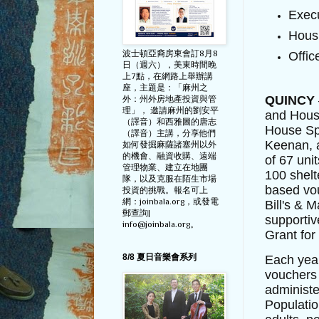
Exec
Hous
波士頓亞裔房東會訂8月8
Offic
日（週六），美東時間晚
上7點，在網路上舉辦講
座，主題是：「麻州之
QUINCY
外：州外房地產投資與管
理」， 邀請麻州的劉安平
and Hous
（譯音）和西雅圖的唐志
House Sp
（譯音）主講，分享他們
Keenan, a
如何發掘麻薩諸塞州以外
的機會、融資收購、遠端
of 67 uni
管理物業、建立在地團
100 shelt
隊，以及克服在陌生市場
based vou
投資的挑戰。報名可上
網：joinbala.org，或發電
Bill's & 
郵查詢|
supporti
info@joinbala.org。
Grant for
8/8 夏日音樂會系列
Each year
vouchers 
administe
Populatio