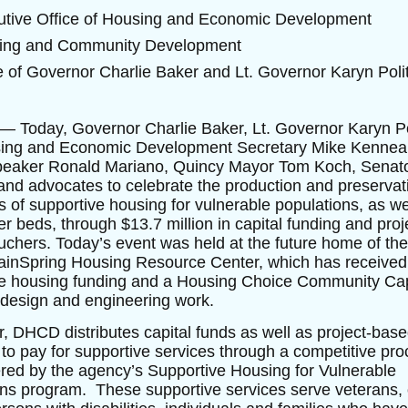
utive Office of Housing and Economic Development
ing and Community Development
e of Governor Charlie Baker and Lt. Governor Karyn Poli
— Today, Governor Charlie Baker, Lt. Governor Karyn Po
ing and Economic Development Secretary Mike Kenneal
eaker Ronald Mariano, Quincy Mayor Tom Koch, Senat
nd advocates to celebrate the production and preservat
ts of supportive housing for vulnerable populations, as we
er beds, through $13.7 million in capital funding and proj
chers. Today’s event was held at the future home of the
MainSpring Housing Resource Center, which has received
ve housing funding and a Housing Choice Community Cap
 design and engineering work.
, DHCD distributes capital funds as well as project-bas
to pay for supportive services through a competitive pr
red by the agency’s Supportive Housing for Vulnerable
ns program. These supportive services serve veterans, 