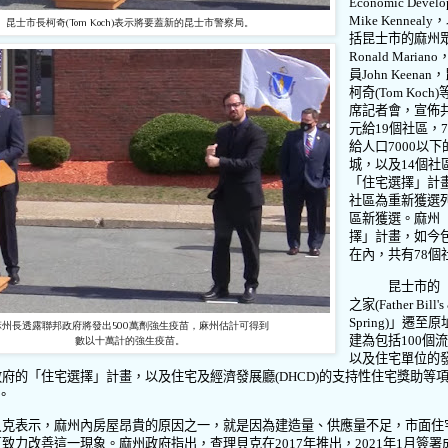
Economic Develo
Mike Kennealy
，
昆士市長柯奇(Tom Koch)表示將要蓋新的昆士市警察局。
括昆士市的麻州
Ronald Mariano
員
John Keenan
，
柯奇
(Tom Koch)
席記者會，宣佈
元給
19
個社區，
給人口
7000
以下
城，以及
14
個社
「住宅選擇」計
社區為重新獲選
區新獲選。麻州
擇」計畫，如今
在內，共有
78
個
昆士市的
之家
(Father Bill'
Spring)
」遷至原
麻州長透露聯邦政府將發出500萬劑強生疫苗，麻州估計可得到
建為包括
100
個
數以十萬計的強生疫苗。
以及住宅單位的
政府的「住宅選擇」計畫，以及住宅及經濟發展廳
(DHCD)
的支持性住宅獎助等
。
貝克表示，麻州內房屋昂貴的原因之一，就是因為建造量、供應量不足，市面住
直致力改善這一現象。麻州政府指出，查理貝克在
2017
年推出，
2021
年
1
月簽署