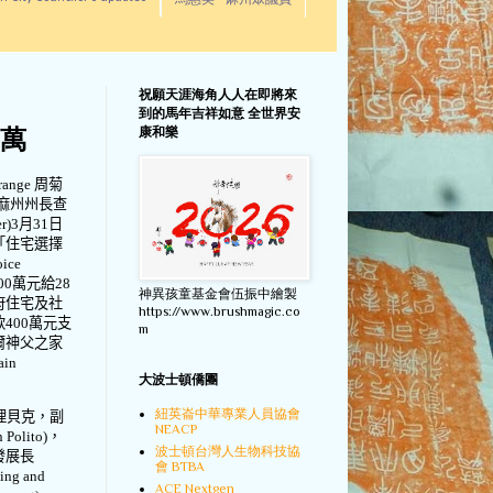
馬惠美 - 麻州眾議員
祝願天涯海角人人在即將來
到的馬年吉祥如意 全世界安
康和樂
0萬
range
周菊
麻州州長查
er)3
月
31
日
「住宅選擇
oice
00
萬元給
28
神異孩童基金會伍振中繪製
府住宅及社
https://www.brushmagic.co
款
400
萬元支
m
爾神父之家
ain
大波士頓僑團
紐英崙中華專業人員協會
理貝克，副
NEACP
 Polito)
，
波士頓台灣人生物科技協
發展長
會 BTBA
sing and
ACE Nextgen