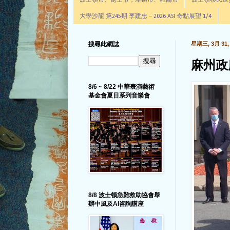
波士頓市、昆士市，摩頓市、羅爾市
波士頓移民進步辦公室通
大學沙龍 第245期 李建忠－2026 ASI 奇點展望 1/4
搜尋此網誌
星期三, 3月 31, 
麻州政
8/6 ~ 8/22 中華表演藝術
基金會夏日系列音樂會
8/8 波士顿急難救助協會舉
辦中風及AI咨詢講座