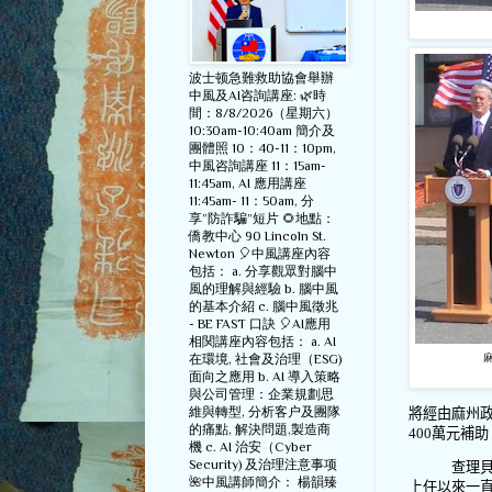
波士顿急難救助協會舉辦
中風及AI咨詢講座: 🌿時
間：8/8/2026（星期六）
10:30am-10:40am 簡介及
團體照 10：40-11：10pm,
中風咨詢講座 11：15am-
11:45am, AI 應用講座
11:45am- 11：50am, 分
享”防詐騙”短片 🌻地點：
僑教中心 90 Lincoln St.
Newton 🎈中風講座內容
包括： a. 分享觀眾對腦中
風的理解與經驗 b. 腦中風
的基本介紹 c. 腦中風徵兆
- BE FAST 口訣 🎈AI應用
相関講座內容包括： a. AI
在環境, 社會及治理（ESG)
面向之應用 b. AI 導入策略
與公司管理：企業規劃思
維與轉型, 分析客户及團隊
將經由麻州
的痛點, 解決問題,製造商
400
萬元補助
機 c. AI 治安（Cyber
Security) 及治理注意事项
查理
🌺中風講師簡介： 楊韻臻
上任以來一