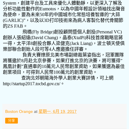
System
，創建平台及工具來優化人體動靜，以更深入了解及
分析功能性動作的
Eumotos
，以為中國年輕設計領袖找出聲音
為使命，要為未來
50
年的中國城市化常態培養智庫的
”
大蒜
(GARLIC)”
，以及以
3D
打印技術來為病人客製化替代骨關節
的
ZS FAB
。
飛橋
(Fly Bridge)
創投顧問暨個人創投
(Personal VC)
創辦人張紹遠
(David Chang)
，晶泰
(XtalPi)
科技首席戰略官蔣
一得，太平洋
8
創投合夥人梁健克
(Jack Liang)
，波士頓天使俱
樂部聯合創始人段可等
4
人應邀擔任評審。
負責大賽燎原北美市場副總裁葉姿指出，冠軍團隊
將獲邀於
8
月赴北京參賽，如果打進北京的決賽，將可獲得
”
鳳凰計劃
”
直通車的
10
萬元人民幣創業資助，如果獲選為最佳
創業項目，可得到人民幣
100
萬元的創業資助。
查詢北郊朝陽海外學人創業大賽詳情，可上網
http://startup2017.tocbd.gov.cn/。
Boston Orange
at
星期一, 6月 19, 2017
分享