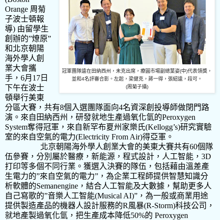
Orange
周菊
子波士頓報
導
)
由留學生
創辦的
”
燎原
”
和北京朝陽
海外學人創
業大會攜
冠軍團隊遠在田納西州，未克出席，療圓市場副總葉姿(中)代表領獎，
手，
6
月
17
日
並和4名評審合影。左起，梁健克，蔣一得，張紹遠，段可。
下午在波士
(周菊子攝)
頓舉行美東
分區大賽，共有
8
個入選團隊面向
4
名資深創投導師做閉門路
演。來自田納西州，研發就地生產過氧化氫的
Peroxygen
System
奪得冠軍，來自新罕布夏州家樂氏
(Kellogg’s)
研究實驗
室的來自空氣的電力
(Electricity From Air)
得亞軍。
北京朝陽海外學人創業大會的美東大賽共有
60
個隊
伍參賽，分別屬於醫療，新能源，程式設計，人工智能，
3D
打印等多個不同行業。獲選入決賽的隊伍，包括藉由溫差產
生電力的
”
來自空氣的電力
”
，為企業工程師提供智慧知識分
析軟體的
Semanengine
，結合人工智能及大數據，幫助更多人
自己寫歌的
”
音樂人工智能
(Musical AI)”
，為一般或商業用途
提供製造產品的機器人設計服務的
R
風暴
(R-Storm)
科技公司，
就地產製過氧化氫，把生產成本降低
50%
的
Peroxygen