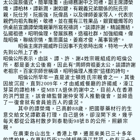
太公誕辰儀式，簡單隆重，由總務謝中之司禮，副主席譚榮
熾，譚柏林，譚新潤，謝如鍵，有親義兄弟關係的阮氏宗
親，阮仕芳，阮振強，阮偉昌，以及律師姜家等人，代表宗
親們向祖先鞠躬，敬禮，並在擺有三牲果品，銀寶蠟燭等的
供桌前宣讀譚榮熾親筆所寫祝禱詞，“談譚許謝，精誠團結，
弘揚祖德，昭明倫理，發展族務，造福社群，加強組織，偉
哉昭倫，聯絡宗情，集思廣益，姜裔才俊，萬事皆通“。
昭倫主席許揚威昨日因事不克依時出席，特地一大早
先到公所上了香。
昭倫公所表示，由
談、譚、許、謝4姓
宗親組成的昭倫公
所，都是姜太公後裔，因此有
“
周師齊祖姜太公，談譚許謝
老祖宗。百家宗師世稱頌，昭明倫理人推崇”這樣的詩句。
昭倫公所早
年一直是波士頓姓氏宗親會之一，其後
因故沉寂，直到
2009
年，才由威威餐廳的許揚威，濠江
芽菜的譚柏林，從
MBTA
退休的謝中之，目前人在香港
的洪門盟主，該會總監督謝仲安等人
推動復會，並締造
了一復會就有會員逾百人的盛況。
其中的譚榮熾，已高齡
88
歲，把國華藥材行的生
意交給女兒譚歡喜打理，自己退休，卻沒閑下來，幾乎
每天都從公路村散步到泰勒街
98
號Ｂ的公所，照顧宗
親。
在廣東台山出生，香港上學，遷居來美已三十多年
的譚柏林，在夏利臣街
370
號經營濠江芽菜，也有三十多