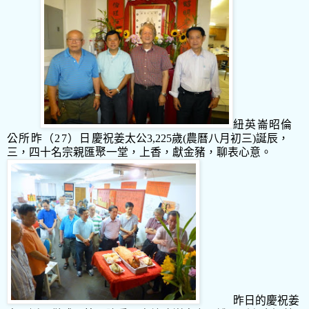
紐英崙昭倫
公所昨（
27
）日
慶祝姜太公3,225歲(農曆八月初三)誕辰，
三，四十名宗親匯聚一堂，上香，獻金豬，聊表心意。
昨日的慶祝姜