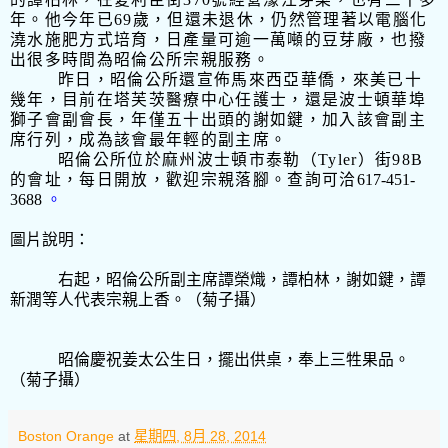
年。他今年已
69
歲，但還未退休，仍然管理著以電腦化
澆水施肥方式培育，日產量可逾一萬噸的豆芽廠，也撥
出很多時間為昭倫公所宗親服務。
昨日，昭倫公所還宣佈馬來西亞華僑，來美已十
幾年，目前在塔芙茨醫療中心任護士，還是波士頓華埠
獅子會副會長，年僅五十出頭的謝如鍵，加入該會副主
席行列，成為該會最年輕的副主席。
昭倫公所位於麻州波士頓市泰勒（
Tyler
）街
98B
的會址，每日開放，歡迎宗親落腳。查詢可洽
617-451-
3688
。
圖片說明：
右起，昭倫公所副主席譚榮熾，譚柏林，謝如鍵，譚
新潤等人代表宗親上香。（菊子攝）
昭倫慶祝姜太公生日，擺出供桌，奉上三牲果品。
（菊子攝）
Boston Orange
at
星期四, 8月 28, 2014