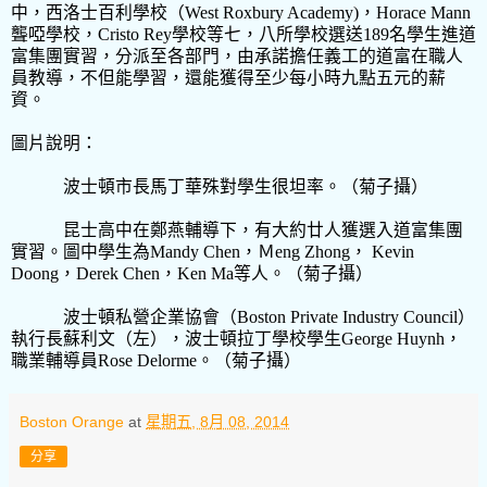
中，西洛士百利學校（
West Roxbury Academy)
，
Horace Mann
聾啞學校，
Cristo Rey
學校等七，八所學校選送
189
名學生進道
富集團實習，分派至各部門，由承諾擔任義工的道富在職人
員教導，不但能學習，還能獲得至少每小時九點五元的薪
資。
圖片說明：
波士頓市長馬丁華殊對學生很坦率。（菊子攝）
昆士高中在鄭燕輔導下，有大約廿人獲選入道富集團
實習。圖中學生為
Mandy Chen
，Ｍ
eng Zhong
，
Kevin
Doong
，
Derek Chen
，
Ken Ma
等人。（菊子攝）
波士頓私營企業協會（
Boston Private Industry Council
）
執行長蘇利文（左），波士頓拉丁學校學生
George Huynh
，
職業輔導員
Rose Delorme
。（菊子攝）
Boston Orange
at
星期五, 8月 08, 2014
分享