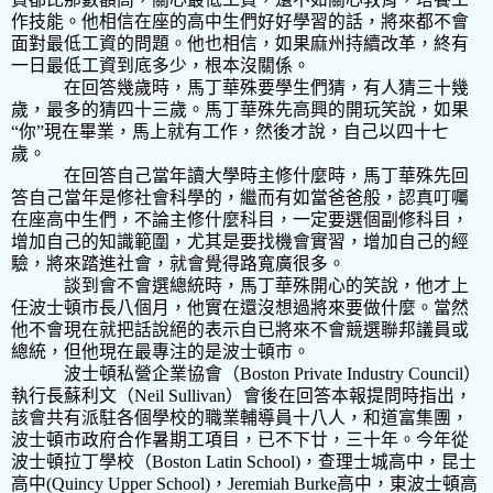
作技能。他相信在座的高中生們好好學習的話，將來都不會
面對最低工資的問題。他也相信，如果麻州持續改革，終有
一日最低工資到底多少，根本沒關係。
在回答幾歲時，馬丁華殊要學生們猜，有人猜三十幾
歲，最多的猜四十三歲。馬丁華殊先高興的開玩笑說，如果
“你”現在畢業，馬上就有工作，然後才說，自己以四十七
歲。
在回答自己當年讀大學時主修什麼時，馬丁華殊先回
答自己當年是修社會科學的，繼而有如當爸爸般，認真叮囑
在座高中生們，不論主修什麼科目，一定要選個副修科目，
增加自己的知識範圍，尤其是要找機會實習，增加自己的經
驗，將來踏進社會，就會覺得路寬廣很多。
談到會不會選總統時，馬丁華殊開心的笑說，他才上
任波士頓市長八個月，他實在還沒想過將來要做什麼。當然
他不會現在就把話說絕的表示自已將來不會競選聯邦議員或
總統，但他現在最專注的是波士頓市。
波士頓私營企業協會（
Boston Private Industry Council
）
執行長蘇利文（
Neil Sullivan
）會後在回答本報提問時指出，
該會共有派駐各個學校的職業輔導員十八人，和道富集團，
波士頓市政府合作暑期工項目，已不下廿，三十年。今年從
波士頓拉丁學校（
Boston Latin School)
，查理士城高中，昆士
高中
(Quincy Upper School)
，
Jeremiah Burke
高中，東波士頓高