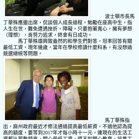
波士頓市長馬
丁華殊應邀出席，侃談個人成長過程，勉勵在座高中生，指
人生在世，難免遭遇挫折，障礙，只要抱著寬心，擁有夢想
（理想），肯努力追求，終會有日成功。
馬丁華殊還興致盎然的和學生們對答，坦率回答有關
最低工資，現年幾歲，當年在學校修讀什麼科系，有沒想過
競選總統等問題。
馬丁華殊指
出，麻州政府最近才修法通過提高最低薪資，不過他認為提
高的額度，要等到
2017
年才每小時十一元，連現在的生活工
資都比那數額高，關心最低工資，還不如關心教育，培養工