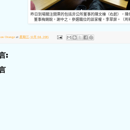
昨日到場關注開票的包括非公所董事的陳文棟（右起），陳
董事梅錫銳，謝中之，參選職位的談家權，李翠屏。（
周
ton Orange
at
星期三, 12月 04, 2013
言:
言