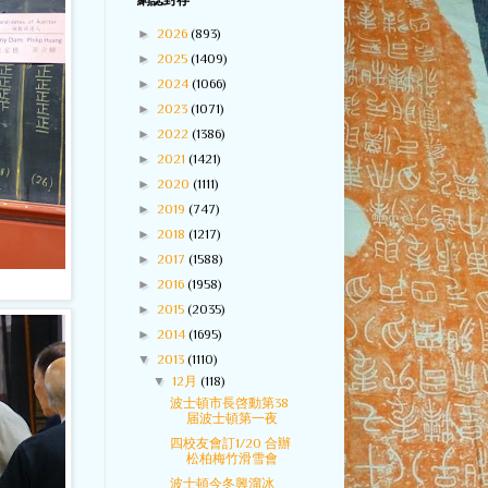
網誌封存
►
2026
(893)
►
2025
(1409)
►
2024
(1066)
►
2023
(1071)
►
2022
(1386)
►
2021
(1421)
►
2020
(1111)
►
2019
(747)
►
2018
(1217)
►
2017
(1588)
►
2016
(1958)
►
2015
(2035)
►
2014
(1695)
▼
2013
(1110)
▼
12月
(118)
波士頓市長啓動第38
届波士頓第一夜
四校友會訂1/20 合辦
松柏梅竹滑雪會
波士頓今冬興溜冰