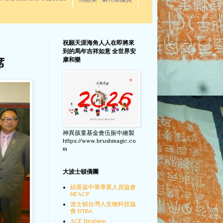
馬惠美 - 麻州眾議員
祝願天涯海角人人在即將來
到的馬年吉祥如意 全世界安
康和樂
席
神異孩童基金會伍振中繪製
https://www.brushmagic.co
m
大波士頓僑團
紐英崙中華專業人員協會
NEACP
波士頓台灣人生物科技協
會 BTBA
ACE Nextgen