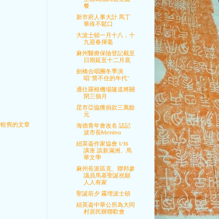
餐
新市府人事大計 馬丁
華殊不鬆口
大波士頓一月十八，十
九迎春揮毫
麻州醫療保險登記截至
日期延至十二月底
劍橋合唱團冬季演
唱“禁不住的年代”
通往羅根機場隧道將關
閉三個月
昆市亞協獲捐款三萬餘
元
較舊的文章
海德青年會改名 誌記
波市長Menino
紐英崙作家協會 1/16
講座 談新滿洲、馬
華文學
麻州長派區克、聯邦參
議員馬基聖誕祝願
人人有家
聖誕前夕 霧埋波士頓
紐英崙中華公所為大同
村居民辦聯歡會