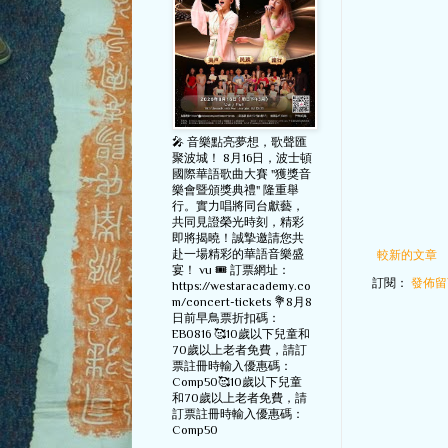
🎤 音樂點亮夢想，歌聲匯
聚波城！ 8月16日，波士頓
國際華語歌曲大賽 "獲獎音
樂會暨頒獎典禮" 隆重舉
行。實力唱將同台獻藝，
共同見證榮光時刻，精彩
即將揭曉！誠摯邀請您共
赴一場精彩的華語音樂盛
較新的文章
宴！ vu 🎟️ 訂票網址：
訂閱：
發佈留言
https://westaracademy.co
m/concert-tickets 💐8月8
日前早鳥票折扣碼：
EB0816 🥰10歲以下兒童和
70歲以上老者免費，請訂
票註冊時輸入優惠碼：
Comp50🥰10歲以下兒童
和70歲以上老者免費，請
訂票註冊時輸入優惠碼：
Comp50