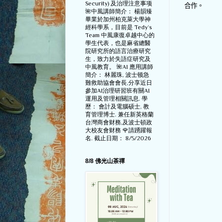
Security) 及治理注意事项
合作。
🌺中風講師簡介： 楊韻臻
畢業於加州柏克萊大學神
經科學系，目前是 Tedy‘s
Team 中風康復卓越中心的
學生代表，也是麻省總醫
院研究所的語言治療研究
生，致力於失語症研究及
中風教育。 🌺AI 應用講師
簡介： 林麗珠, 波士顿急
難救助協會會長,分享近日
參加AI治理研習班有關AI
運用及管理相關訊息. 學
歷： 會計及電腦硕士, 教
育管理博士. 兼任新英格蘭
台灣商會财務,及波士頓政
大校友會财務 🌹請踴躍報
名. 截止日期： 8/5/2026
8/8 佛光山茶禪