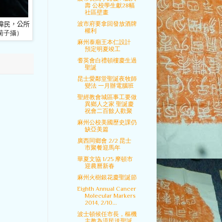
壽 公校學生獻28幅
社區壁畫
偉民，公所
波市府要拿回發放酒牌
權利
菊子攝）
麻州泰廟王本仁設計
預定明夏竣工
耆英會白禮頓樓慶生過
聖誕
昆士愛鄰堂聖誕夜牧師
變法 一月辦電腦班
聖經教會城區事工要做
異鄉人之家 聖誕慶
祝會二百餘人歡聚
麻州公校美國歷史課仍
缺亞美篇
廣西同鄉會 2/2 昆士
市聚餐迎馬年
華夏文協 1/25 摩頓市
迎農曆新春
麻州火樹銀花慶聖誕節
Eighth Annual Cancer
Molecular Markers
2014, 2/10...
波士頓候任市長，樞機
主教為流民送聖誕