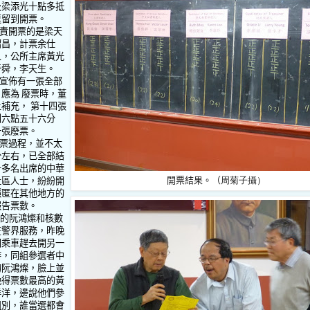
及梁添光十點多抵
逗留到開票。
責開票的是梁天
紹昌，計票余仕
人，公所主席黃光
奇舜，李天生。
宣佈有一張全部
應為 廢票時，董
補充， 第十四張
到六點五十六分
一張廢票。
票過程，並不太
分左右，已全部結
十多名出席的中華
開票結果。（
周
菊子攝）
社區人士，紛紛開
隱匿在其他地方的
報告票數。
的阮鴻燦和核數
在警界服務，昨晚
同乘車趕去開另一
時，同組參選者中
的阮鴻燦，臉上並
晚得票數最高的黃
洋洋，邊說他們參
組別，誰當選都會