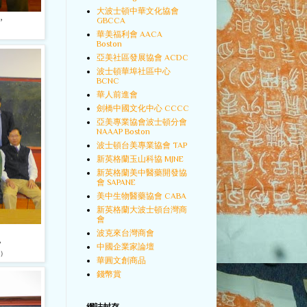
大波士頓中華文化協會
GBCCA
，
華美福利會 AACA
Boston
亞美社區發展協會 ACDC
波士頓華埠社區中心
BCNC
華人前進會
劍橋中國文化中心 CCCC
亞美專業協會波士頓分會
NAAAP Boston
波士頓台美專業協會 TAP
新英格蘭玉山科協 MJNE
新英格蘭美中醫藥開發協
會 SAPANE
美中生物醫藥協會 CABA
新英格蘭大波士頓台灣商
會
波克來台灣商會
，
中國企業家論壇
）
華圓文創商品
錢幣賞