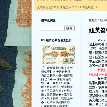
波士頓市、昆士市，摩頓市、羅爾市
波士頓移民進步辦公室通
大學沙龍 第245期 李建忠－2026 ASI 奇點展望 1/4
搜尋此網誌
星期三, 12月 04,
紐英崙
(Boston
8/5 慈濟心素食儀烹飪班
波士頓報導)
（三）日改
票。開票結
票，阮鴻燦
中華公所主
為另一組參
【心素食儀烹飪班｜波士
新就任
頓慈濟】🌿 �透過料理，
月四日下午
為自己和家人煮一頓好吃
昨日這
的吧！� 🥗 課程內容亮
滿意的開票
點：�・夏季五行蔬菜
飯：色彩繽紛，營養均衡
票數，依序
�・手工豆包捲：外酥內
燦
23
票，陳
嫩，健康美味�・親手製
記蔡倩婷
22
作＋現場教學，輕鬆上手
英文書記梅
�・可帶回成品與食譜，
玲
24
票；財
在家延續美味 📅 時間: