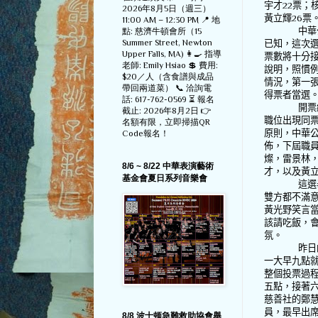
宇才
22
票；
2026年8月5日（週三）
黃立輝
26
票
11:00 AM – 12:30 PM 📍 地
中華
點: 慈濟牛頓會所（15
Summer Street, Newton
已知，這次
Upper Falls, MA) 👩‍🍳 指導
票數將十分
老師: Emily Hsiao 💲 費用:
說明，照慣
$20／人（含食譜與成品
情況，第一
帶回兩道菜） 📞 洽詢電
得票者當選
話: 617-762-0569 ⏳ 報名
開票
截止: 2026年8月2日 👉
職位出現同
名額有限，立即掃描QR
原則，中華
Code報名！
佈，下屆職
燦，雷景林
8/6 ~ 8/22 中華表演藝術
才，以及黃
基金會夏日系列音樂會
這選
雙方都不滿
黃光野笑言
該請吃飯，
氛。
昨日
一大早九點
整個投票過
五點，接著
慈善社的鄭
員，最早出
8/8 波士顿急難救助協會舉