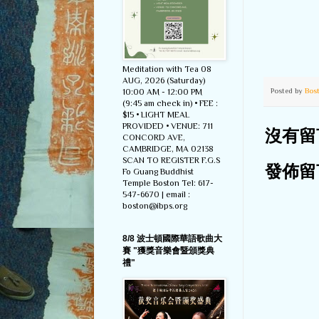
Meditation with Tea 08
AUG, 2026 (Saturday)
Posted by
Bos
10:00 AM - 12:00 PM
(9:45 am check in) • FEE :
$15 • LIGHT MEAL
PROVIDED • VENUE: 711
沒有留
CONCORD AVE,
CAMBRIDGE, MA 02138
SCAN TO REGISTER F.G.S
發佈留
Fo Guang Buddhist
Temple Boston Tel: 617-
547-6670 | email :
boston@ibps.org
8/8 波士頓國際華語歌曲大
賽 "獲獎音樂會暨頒獎典
禮"