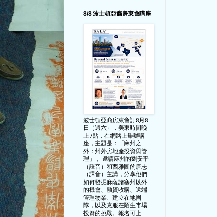
8/8 波士頓亞裔房東會講座
波士頓亞裔房東會訂8月8
日（週六），美東時間晚
上7點，在網路上舉辦講
座，主題是：「麻州之
外：州外房地產投資與管
理」， 邀請麻州的劉安平
（譯音）和西雅圖的唐志
（譯音）主講，分享他們
如何發掘麻薩諸塞州以外
的機會、融資收購、遠端
管理物業、建立在地團
隊，以及克服在陌生市場
投資的挑戰。報名可上