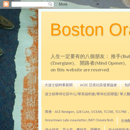
Boston 
人生一定要有的八個朋友： 推手(Builder)、
(Energizer)、 開路者(Mind Opener)、 導師(
on this website are reserved.
大波士頓時事新聞
ACDC 亞美社區發展協會
包氏文
波士頓華埠社區中心/華美福利會/華埠社區聯盟/ 華人醫
商會 - ACE Nextgen, 128 Cute, OCEAN, TC
Greentown Labs newsletter /MIT ClimateTech
生物醫藥