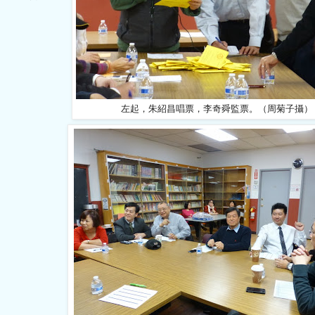
左起，朱紹昌唱票，李奇舜監票。（
周
菊子攝）