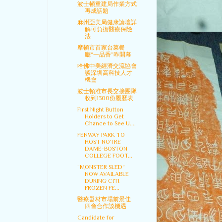
波士頓重建局作業方式
再成話題
麻州亞美局健康論壇詳
解可負擔醫療保險
法
摩頓市首家台菜餐
廳“一品香”昨開幕
哈佛中美經濟交流協會
談深圳高科技人才
機會
波士頓准市長交接團隊
收到1300份履歷表
First Night Button
Holders to Get
Chance to See U....
FENWAY PARK TO
HOST NOTRE
DAME-BOSTON
COLLEGE FOOT...
“MONSTER SLED”
NOW AVAILABLE
DURING CITI
FROZEN FE...
醫療器材市場前景佳
四會合作談機遇
Candidate for