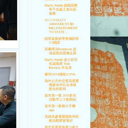
Marty Walsh 就職前將
率千名義工進社區
服務
AG COAKLEY
ANNOUNCES $11
MILLION PAYMENT
TO STATE ...
紐英崙藝術學會攝影班
1/5開課
荷蘭導演Rombout 波
城追蹤高羅佩足跡
Marty Walsh 波士頓市
長就職禮 Tom
Menino 不出席
麻州2014減稅0.05%
海外公共外交要高度重
视媒体对社会潜移
默化的影响
波市第一夜 200多項
活動早上十點開始
波市第一夜推出手機
app
馮偉杰參選羅德島州長
政治觀察家看好
波市長萬寧路慶71歲大