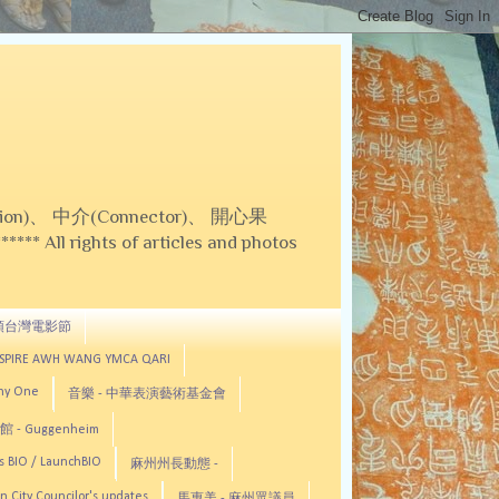
on)、 中介(Connector)、 開心果
 All rights of articles and photos
頓台灣電影節
ASPIRE AWH WANG YMCA QARI
any One
音樂 - 中華表演藝術基金會
 - Guggenheim
s BIO / LaunchBIO
麻州州長動態 -
n City Councilor's updates