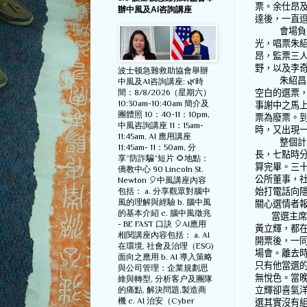
票。余仕昂
辦中風及AI咨詢講座
達後，一直
會場負
光，唱票朱
昂，監票三
野，以及李
波士顿急難救助協會舉辦
朱紹昌
中風及AI咨詢講座: 🌿時
間：8/8/2026（星期六）
空白的選票，
10:30am-10:40am 簡介及
事謝中之馬上
團體照 10：40-11：10pm,
票為廢票。
中風咨詢講座 11：15am-
時，又出現
11:45am, AI 應用講座
整個計
11:45am- 11：50am, 分
長，七點時
享”防詐騙”短片 🌻地點：
算完畢。三
僑教中心 90 Lincoln St.
公所董事，
Newton 🎈中風講座內容
包括： a. 分享觀眾對腦中
始打電話向
風的理解與經驗 b. 腦中風
關心選情者
的基本介紹 c. 腦中風徵兆
當選主席
- BE FAST 口訣 🎈AI應用
黃立輝，都
相関講座內容包括： a. AI
開票後，一
在環境, 社會及治理（ESG)
場會。離去
面向之應用 b. AI 導入策略
只有他當選
與公司管理：企業規劃思
無悅色。當
維與轉型, 分析客户及團隊
的痛點, 解決問題,製造商
立輝卻喜氣
機 c. AI 治安（Cyber
選其實沒有