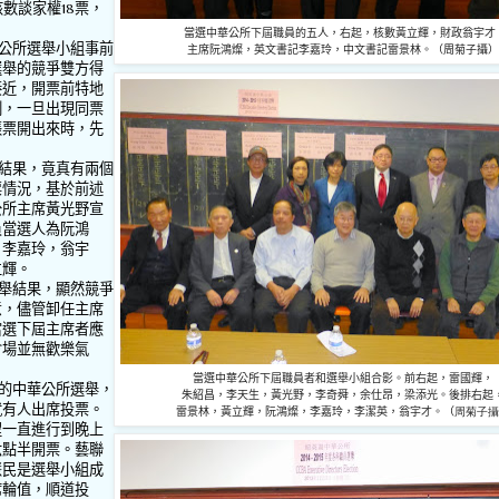
核數談家權
18
票，
。
當選中華公所下屆職員的五人，右起，核數黃立輝，財政翁宇才
公所選舉小組事前
主席阮鴻燦，英文書記李嘉玲，中文書記雷景林。（周菊子攝）
選舉的競爭雙方得
接近，開票前特地
例，一旦出現同票
張票開出來時，先
。
結果，竟真有兩個
票情況，基於前述
公所主席黃光野宣
員當選人為阮鴻
，李嘉玲，翁宇
立輝。
舉結果，顯然競爭
意，儘管卸任主席
當選下屆主席者應
會場並無歡樂氣
當選中華公所下屆職員者和選舉小組合影。前右起，雷國輝，
的中華公所選舉，
朱紹昌，李天生，黃光野，李奇舜，余仕昂，梁添光。後排右起
就有人出席投票。
雷景林，黃立輝，阮鴻燦，李嘉玲，李潔英，翁宇才。（
周菊子攝
程一直進行到晚上
六點半開票。藝聯
慧民是選舉小組成
席輪值，順道投