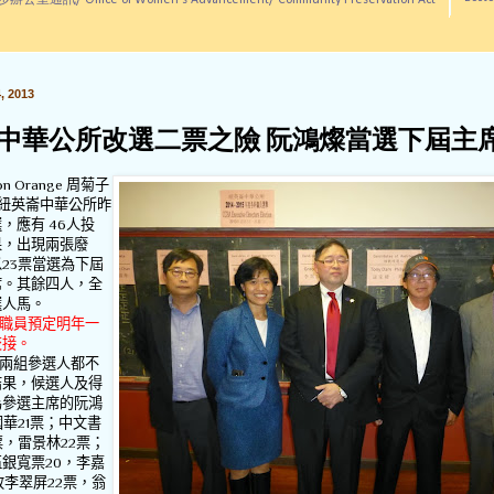
訊/ Office of Women's Advancement/ Community Preservation Act
 2013
中華公所改選二票之險 阮鴻燦當選下屆主
 Orange 周菊子
 紐英崙中華公所昨
選，應有
46
人投
果，出現兩張廢
以
23
票當選為下屆
席。其餘四人，全
選人馬。
職員預定明年一
交接。
兩組參選人都不
結果，候選人及得
為參選主席的阮鴻
國華
21
票；中文書
票，雷景林
22
票；
伍銀寬票
20
，李嘉
政李翠屏
22
票，翁