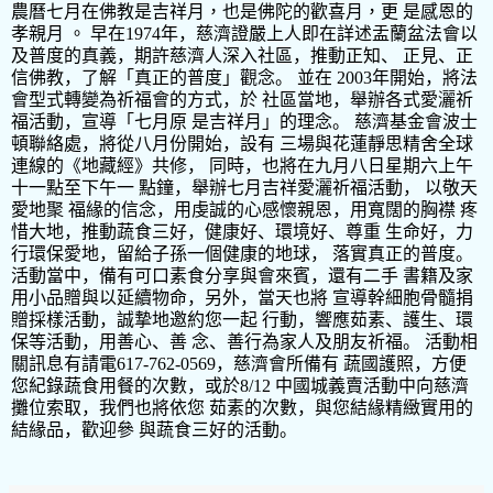
農曆七
⽉
在佛教是吉祥
⽉
，也是佛陀的歡喜
⽉
，更 是感恩的
孝親
⽉
。
早在
1974
年，慈濟證嚴上
⼈
即在詳述盂蘭盆法會以
及普度的真義，期許慈濟
⼈
深
⼊
社區，推動正知、 正
⾒
、正
信佛教，了解「真正的普度」觀念。 並在
2003
年開始，將法
會型式轉變為祈福會的
⽅
式，於 社區當地，舉辦各式愛灑祈
福活動，宣導「七
⽉
原 是吉祥
⽉
」的理念。 慈濟基
⾦
會波
⼠
頓聯絡處，將從
⼋⽉
份開始，設有 三場與花蓮靜思精舍全球
連線的《地藏經》共修， 同時，也將在九
⽉⼋⽇
星期六上午
⼗⼀
點
⾄
下午
⼀
點鐘，舉辦七
⽉
吉祥愛灑祈福活動， 以敬天
愛地聚 福緣的信念，
⽤
虔誠的
⼼
感懷親恩，
⽤
寬闊的胸襟 疼
惜
⼤
地，推動蔬
⻝
三好，健康好、環境好、尊重
⽣
命好，
⼒
⾏
環保愛地，留給
⼦
孫
⼀
個健康的地球， 落實真正的普度。
活動當中，備有可
⼝
素
⻝
分享與會來賓，還有
⼆⼿
書籍及家
⽤⼩
品贈與以延續物命，另外，當天也將 宣導幹細胞
⾻
髓捐
贈採樣活動，誠摯地邀約您
⼀
起
⾏
動，響應茹素、護
⽣
、環
保等活動，
⽤
善
⼼
、善 念、善
⾏
為家
⼈
及朋友祈福。 活動相
關訊息有請電
617-762-0569
，慈濟會所備有 蔬國護照，
⽅
便
您紀錄蔬
⻝⽤
餐的次數，或於
8/12
中國城義賣活動中向慈濟
攤位索取，我們也將依您 茹素的次數，與您結緣精緻實
⽤
的
結緣品，歡迎參 與蔬
⻝
三好的活動。