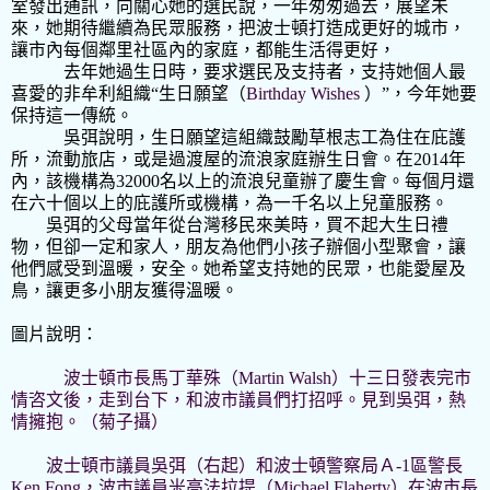
室發出通訊，向關心她的選民說，一年匆匆過去，展望未
來，她期待繼續為民眾服務，把波士頓打造成更好的城市，
讓市內每個鄰里社區內的家庭，都能生活得更好，
去年她過生日時，要求選民及支持者，支持她個人最
喜愛的非牟利組織“生日願望（
Birthday
Wishes
）”，今年她要
保持這一傳統。
吳弭說明，生日願望這組織鼓勵草根志工為住在庇護
所，流動旅店，或是過渡屋的流浪家庭辦生日會。在
2014
年
內，該機構為
32000
名以上的流浪兒童辦了慶生會。每個月還
在六十個以上的庇護所或機構，為一千名以上兒童服務。
吳弭的父母當年從台灣移民來美時，買不起大生日禮
物，但卻一定和家人，朋友為他們小孩子辦個小型聚會，讓
他們感受到溫暖，安全。她希望支持她的民眾，也能愛屋及
鳥，讓更多小朋友獲得溫暖。
圖片說明：
波士頓市長馬丁華殊（
Martin Walsh
）十三日發表完市
情咨文後，走到台下，和波市議員們打招呼。見到吳弭，熱
情擁抱。（菊子攝）
波士頓市議員吳弭（右起）和波士頓警察局Ａ
-1
區警長
Ken Fong
，波市議員米高法拉提（
Michael Flaherty
）在波市長