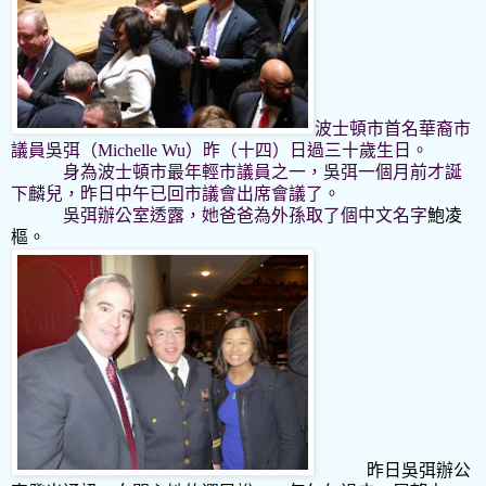
波士頓市首名華裔市
議員吳弭（
Michelle Wu
）昨（十四）日過三十歲生日。
身為波士頓市最年輕市議員之一，吳弭一個月前才誕
下麟兒，昨日中午已回市議會出席會議了。
吳弭辦公室透露，她爸爸為外孫取了個中文名字
鮑凌
樞。
昨日吳弭辦公