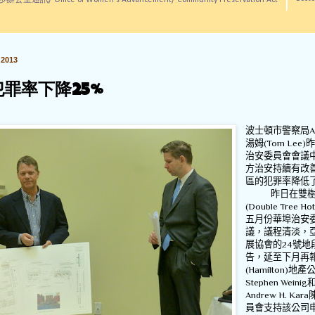
訊/ Office of Women's Advancement/ Community Preservation Act
2013
犯罪率下降25%
波士頓市警察局
A
湯姆
(Tom Lee)
治安委員會會議
方治安持續有改
區的犯罪率降低
昨日在雙
(Double Tree Hot
五月份華埠治安
議，議程清淡，
展協會的
24
號地
告，延至下月再
(Hamilton)
地產
Stephen Weinig
Andrew H. Kara
員會支持該公司