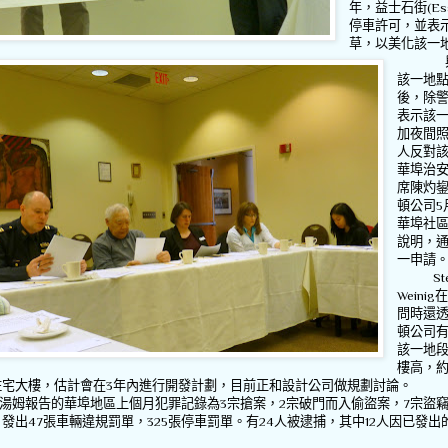
年，益士石街
(Es
停車許可，並表
草，以美化該一
該一地
後，除
表示該
加夜間
人反對
華埠治
席陳灼
頓公司
5
華埠社
說明，
一申請
Step
Weinig
問時還
頓公司
該一地
樓高，
住宅大樓，估計會在
3
年內進行開發計劃，目前正和設計公司做規劃討論。
湯姆報告的華埠地區上個月犯罪記錄為
3
宗搶案，
2
宗破門而入偷盜案，
7
宗盜
，發出
47
張車輛違規罰單，
325
張停車罰單。有
24
人被逮捕，其中
12
人因已發出