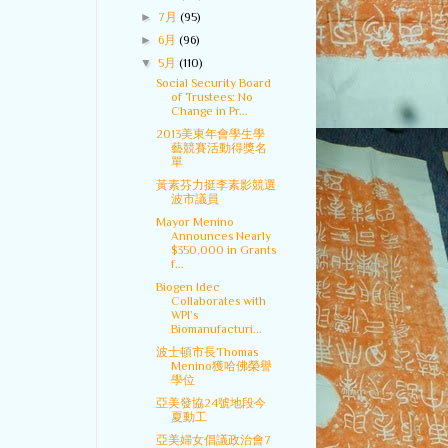
►
7月
(95)
►
6月
(96)
▼
5月
(110)
Social Security Board
of Trustees: No
Change in Pr...
2013美東年會學生學
藝競賽活動得獎名
單
黃素芬力挺李素影競選
波市議員
Mayor Menino
Announces Nearly
$350,000 in Grants
f...
Biogen Idec
Collaborates with
WPI’s
Biomanufacturi...
波士頓市長Thomas
Menino獲哈佛榮譽
學位
亞美發協24號地段今
夏動工
亞美婦女倡議政治會7