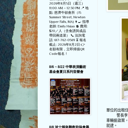
2026年8月5日（週三）
11:00 AM – 12:30 PM 📍 地
點: 慈濟牛頓會所（15
Summer Street, Newton
Upper Falls, MA) 👩‍🍳 指導
老師: Emily Hsiao 💲 費用:
$20／人（含食譜與成品
帶回兩道菜） 📞 洽詢電
話: 617-762-0569 ⏳ 報名
截止: 2026年8月2日 👉
名額有限，立即掃描QR
Code報名！
8/6 ~ 8/22 中華表演藝術
基金會夏日系列音樂會
單位的出租
警長李
車輛偷盜案
就逮。
8/8 波士顿急難救助協會舉