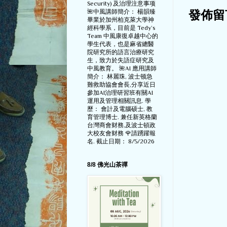
Security) 及治理注意事项
🌺中風講師簡介： 楊韻臻
發佈留
畢業於加州柏克萊大學神
經科學系，目前是 Tedy‘s
Team 中風康復卓越中心的
學生代表，也是麻省總醫
院研究所的語言治療研究
生，致力於失語症研究及
中風教育。 🌺AI 應用講師
簡介： 林麗珠, 波士顿急
難救助協會會長,分享近日
參加AI治理研習班有關AI
運用及管理相關訊息. 學
歷： 會計及電腦硕士, 教
育管理博士. 兼任新英格蘭
台灣商會财務,及波士頓政
大校友會财務 🌹請踴躍報
名. 截止日期： 8/5/2026
8/8 佛光山茶禪