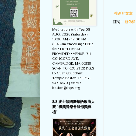
較新的文章
訂閱：
發佈留言
Meditation with Tea 08
AUG, 2026 (Saturday)
10:00 AM - 12:00 PM
(9:45 am check in) • FEE :
$15 • LIGHT MEAL
PROVIDED • VENUE: 711
CONCORD AVE,
CAMBRIDGE, MA 02138
SCAN TO REGISTER F.G.S
Fo Guang Buddhist
Temple Boston Tel: 617-
547-6670 | email :
boston@ibps.org
8/8 波士頓國際華語歌曲大
賽 "獲獎音樂會暨頒獎典
禮"