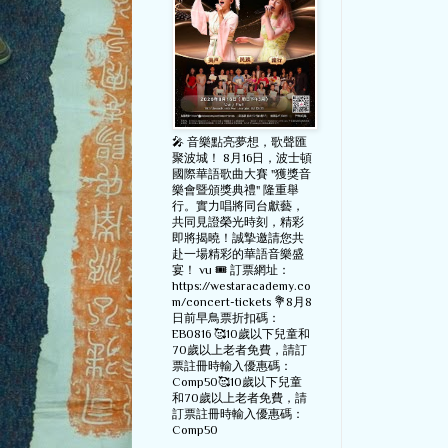
🎤 音樂點亮夢想，歌聲匯
聚波城！ 8月16日，波士頓
國際華語歌曲大賽 "獲獎音
樂會暨頒獎典禮" 隆重舉
行。實力唱將同台獻藝，
共同見證榮光時刻，精彩
即將揭曉！誠摯邀請您共
赴一場精彩的華語音樂盛
宴！ vu 🎟️ 訂票網址：
https://westaracademy.co
m/concert-tickets 💐8月8
日前早鳥票折扣碼：
EB0816 🥰10歲以下兒童和
70歲以上老者免費，請訂
票註冊時輸入優惠碼：
Comp50🥰10歲以下兒童
和70歲以上老者免費，請
訂票註冊時輸入優惠碼：
Comp50