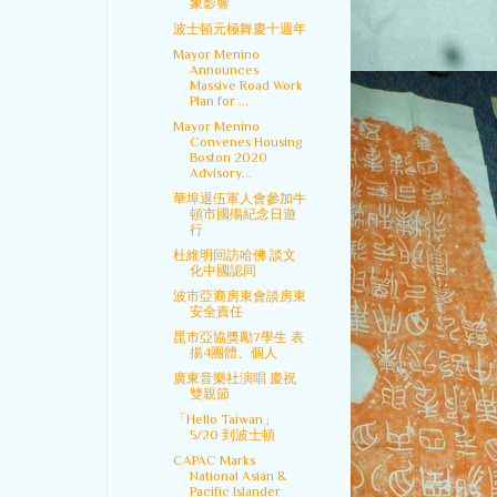
象影響
波士頓元極舞慶十週年
Mayor Menino
Announces
Massive Road Work
Plan for ...
Mayor Menino
Convenes Housing
Boston 2020
Advisory...
華埠退伍軍人會參加牛
頓市國殤紀念日遊
行
杜維明回訪哈佛 談文
化中國認同
波市亞裔房東會談房東
安全責任
昆市亞協獎勵7學生 表
揚4團體、個人
廣東音樂社演唱 慶祝
雙親節
「Hello Taiwan」
5/20 到波士頓
CAPAC Marks
National Asian &
Pacific Islander