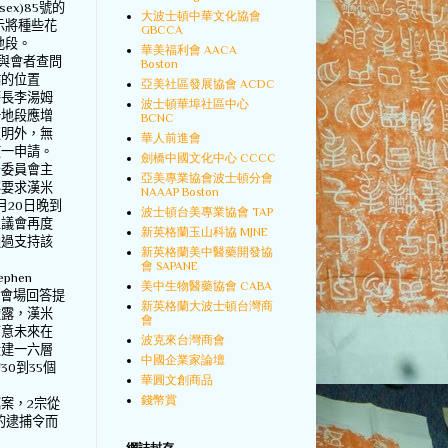
sex)85
號的
大波士頓中華文化協會
示將種些花
GBCCA
地段。
華美福利會 AACA
與會者查問
Boston
點的位置
亞美社區發展協會 ACDC
警長李湯姆
波士頓華埠社區中心
一地段應增
BCNC
照明外，無
華人前進會
該一申請。
劍橋中國文化中心 CCCC
安委員會主
亞美專業協會波士頓分會
鋆要求漢米
NAAAP Boston
月
20
日晚到
波士頓台美專業協會 TAP
區議會再度
新英格蘭玉山科協 MJNE
通過支持該
新英格蘭美中醫藥開發協
。
會 SAPANE
hen
美中生物醫藥協會 CABA
在會場回答提
新英格蘭大波士頓台灣商
透露，漢米
會
有意未來在
波克來台灣商會
段建一六層
中國企業家論壇
約
30
到
35
個
華圓文創商品
錢幣賞
竊案，
2
宗從
的逮捕令而