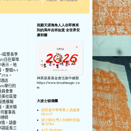
馬惠美 - 麻州眾議員
祝願天涯海角人人在即將來
到的馬年吉祥如意 全世界安
康和樂
-1
區警長李
昨
(1)
日在華埠
中表示，地
善，整個
A-1
了
25%
。
神異孩童基金會伍振中繪製
樹酒店
https://www.brushmagic.co
el)
舉行的
m
委員會會
亞美社區發
大波士頓僑團
段進展報
報，漢米頓
紐英崙中華專業人員協會
公司董事長
NEACP
和律師
波士頓台灣人生物科技協
陳情，請委
會 BTBA
申請延長三
ACE Nextgen