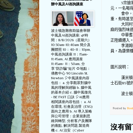
3
宗搶
辦中風及AI咨詢講座
元，一名喝
會中，
重，有時甚
大同村
麻的強烈味
波士顿急難救助協會舉辦
中華耆
中風及AI咨詢講座: 🌿時
間：8/8/2026（星期六）
正陸續遷入
10:30am-10:40am 簡介及
李湯姆
團體照 10：40-11：10pm,
員，為康樂
中風咨詢講座 11：15am-
11:45am, AI 應用講座
11:45am- 11：50am, 分
圖片說明：
享”防詐騙”短片 🌻地點：
僑教中心 90 Lincoln St.
漢米頓
Newton 🎈中風講座內容
包括： a. 分享觀眾對腦中
士石街
85
號
風的理解與經驗 b. 腦中風
的基本介紹 c. 腦中風徵兆
波士頓
- BE FAST 口訣 🎈AI應用
相関講座內容包括： a. AI
在環境, 社會及治理（ESG)
Posted by
Bos
面向之應用 b. AI 導入策略
與公司管理：企業規劃思
維與轉型, 分析客户及團隊
的痛點, 解決問題,製造商
沒有留
機 c. AI 治安（Cyber