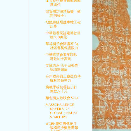
昆市長柯奇宣佈競選四
度連任
閔安琪訪波談新書「煮
熟的種子」
地鐵綠線增建車站工程
起步
中華頤養院訂定籌款目
標300萬元
華埠獅子會辦講座 助
社區耆英保護眼力
中華耆英會週年聯歡
籌款約十萬元
文協講座 徐千田教你
認識糖尿病
麻州聯邦員工慶亞裔傳
統月談領導力
廣教學校慈善徒步行
籌款八千元
麵包情人放映會 5/24
MASSCHALLENGE
UNVEILS 128
GLOBAL FINALIST
STARTUPS
WGBH慶亞裔傳統月
談模範少數族裔印