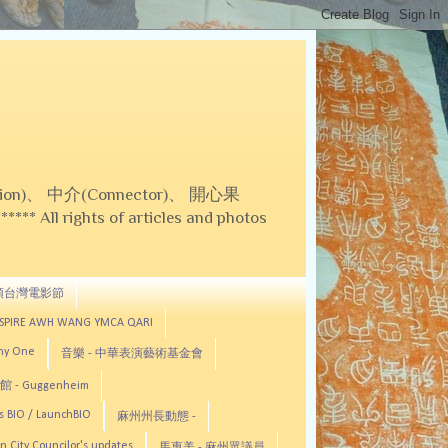
on)、 中介(Connector)、 開心果
 All rights of articles and photos
頓台灣電影節
ASPIRE AWH WANG YMCA QARI
any One
音樂 - 中華表演藝術基金會
 - Guggenheim
s BIO / LaunchBIO
麻州州長動態 -
n City Councilor's updates