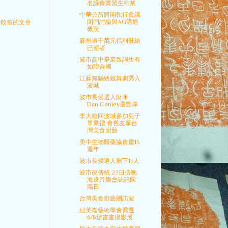
名議會實習生結業
中華公所將開執行會議
閉門討論與AG溝通
較舊的文章
概況
麻州逾千萬元福利發給
已逝者
波市高中畢業致詞生有
如聯合國
江蘇無錫綉娘舞劇秀入
波城
波市長候選人財庫
Dan Conley最豐厚
李大維回波城參加兒子
畢業禮 會舊友享台
灣美食廚藝
美中生物醫藥協會慶15
週年
波市長候選人剩下15人
波市改傳統 27日傍晚
海邊音樂會誌記國
殤日
台灣美食廚藝團訪波
紐英崙藝術學會喬遷
6/8辦書畫攝影展