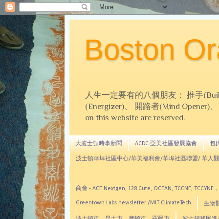
Boston 
人生一定要有的八個朋友： 推手(Builder)、
(Energizer)、 開路者(Mind Opener)、 導師(
on this website are reserved.
大波士頓時事新聞
ACDC 亞美社區發展協會
包氏文
波士頓華埠社區中心/華美福利會/華埠社區聯盟/ 華人醫
商會 - ACE Nextgen, 128 Cute, OCEAN, TC
Greentown Labs newsletter /MIT ClimateTech
生物醫藥