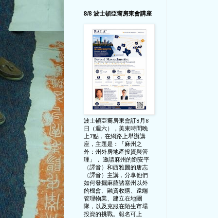
8/8 波士頓亞裔房東會講座
波士頓亞裔房東會訂8月8
日（週六），美東時間晚
上7點，在網路上舉辦講
座，主題是：「麻州之
外：州外房地產投資與管
理」， 邀請麻州的劉安平
（譯音）和西雅圖的唐志
（譯音）主講，分享他們
如何發掘麻薩諸塞州以外
的機會、融資收購、遠端
管理物業、建立在地團
隊，以及克服在陌生市場
投資的挑戰。報名可上