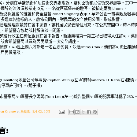
案，分別在華盛頓街和尼倫街交界處附近，夏利臣街和尼倫街交界處等。其中一
得爛醉的流浪漢被搶走
10
元，一名從匹茲堡來的遊客，被搶走兩隻
iphone
。
綠路保護會的維護和安全監督
Robert Stigberg
表示，華埠公園一帶毒販及吸毒
至多達
10
名這樣的人，散佈公園內，對民眾的安全使用公園，形成影響。
管理經理翁麗芳在會中透露，該村居民過去幾個月來，在公共空間中，時不時
道，希望警方協助該村解決該一問題。
英會行政主任梅伍銀寬在會中報告，新康樂樓第一期工程已取得入住許可，舊
。該會希望警局派員為居民舉辦一次安全講座。
透露，
A-1
區上週六才新增一名亞裔警員，沙展
Jimmy Chin
，他們將可派出能通
樓居民做講談。
(Hamilton)
地產公司董事長
Stephen Weinig(
左
)
和律師
Andrew H. Kara(
右
)
陳情
的停車許可
3
年。
(
菊子攝
)
市警察局
A-1
區警長李湯姆
(Tom Lee)(
左一
)
報告整個
A-1
區的犯罪率降低了
25%
ton Orange
at
星期四, 5月 02, 2013
言: