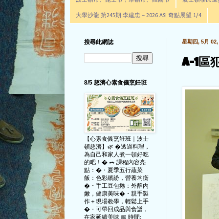
波士頓市、昆士市，摩頓市、羅爾市
波士頓移民進步辦公室通
大學沙龍 第245期 李建忠－2026 ASI 奇點展望 1/4
搜尋此網誌
星期四, 5月 02, 
A-1區
8/5 慈濟心素食儀烹飪班
【心素食儀烹飪班｜波士
頓慈濟】🌿 �透過料理，
為自己和家人煮一頓好吃
的吧！� 🥗 課程內容亮
點：�・夏季五行蔬菜
飯：色彩繽紛，營養均衡
�・手工豆包捲：外酥內
嫩，健康美味�・親手製
作＋現場教學，輕鬆上手
�・可帶回成品與食譜，
在家延續美味 📅 時間: