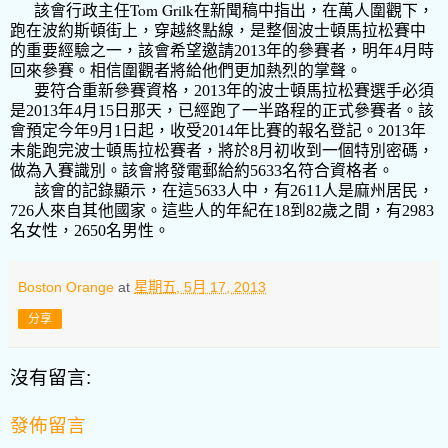
Tom Grilk
該會行政主任
在新聞稿中指出，在萬人圍觀下，
跑在波約斯頓街上，穿越終點線，是整個波士頓馬拉松賽中
的重要經驗之一，該會希望邀請
2013
年的參賽者，明年
4
月時
回來參賽。相信圍觀者將給他們更加熱烈的掌聲。
要符合重新參賽資格，
2013
年的波士頓馬拉松賽選手必須
是
2013
年
4
月
15
日那天，已經跑了一半路程的正式參賽者。該
會預定今年
9
月
1
日起，收受
2014
年比賽的報名登記。
2013
年
未能跑完波士頓馬拉松賽者，將於
8
月初收到一個特別密碼，
做為入賽識別。該會將發電郵給約
5633
名符合資格者。
該會的記錄顯示，在這
5633
人中，有
2611
人是麻州居民，
726
人來自其他國家。這些人的年紀在
18
到
82
歲之間，有
2983
名女性，
2650
名男性。
Boston Orange
at
星期五, 5月 17, 2013
分享
沒有留言:
發佈留言