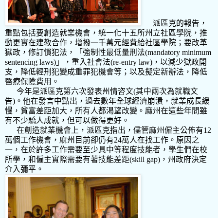
派區克的報告，
重點包括要創造就業機會，統一化十五所州立社區學院，推
動更實在建教合作，增撥一千萬元經費給社區學院；要改革
獄政，修訂慣犯法，「強制性最低量刑法
(mandatory minimum
sentencing laws)
」，重入社會法
(re-entry law)
，以減少獄政開
支，降低輕刑犯變成重罪犯機會等；以及擬定新辦法，降低
醫療保險費用。
今年是派區克第六次發表州情咨文
(
其中兩次為就職文
告
)
。他在發言中點出，過去數年全球經濟崩潰，就業成長緩
慢，貧富差距加大，所有人都渴望改變。麻州在這些年間雖
有不少驕人成就，但可以做得更好。
在創造就業機會上，派區克指出，儘管麻州僱主公佈有
12
萬個工作機會，麻州目前卻仍有
24
萬人在找工作。原因之
一，在於許多工作需要至少具中等程度技能者，學生們在校
所學，和僱主實際需要有著技能差距
(skill gap)
，州政府決定
介入彌平。