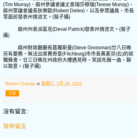
(Tim Murray)
、麻州參議會議丈泰瑞莎穆瑞
(Terese Murray)
、
麻州眾議會議長狄樂歐
(Robert Deleo)
，以及參眾議員、市長
等面前發表州情咨文。
(
菊子攝
)
麻州州長派區克
(Deval Patrick)
發表州情咨文。
(
菊子
攝
)
麻州財政廳廳長葛羅斯曼
(Steve Grossman)
廿八日晚
另有要務，無法出席費奇堡
(Fitchburg)
市市長黃素芬
(
右
)
的就
職舞會，廿三日晚在州政府大樓遇見時，笑說先舞一曲，聊
以致意。
(
菊子攝
)
Boston Orange
at
星期三, 1月 25, 2012
分享
沒有留言:
發佈留言