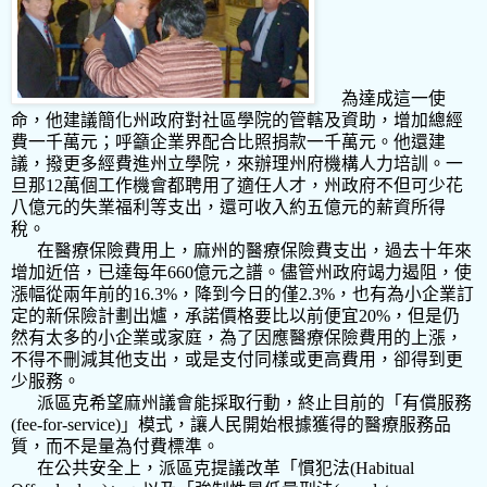
為達成這一使
命，他建議簡化州政府對社區學院的管轄及資助，增加總經
費一千萬元；呼籲企業界配合比照捐款一千萬元。他還建
議，撥更多經費進州立學院，來辦理州府機構人力培訓。一
旦那
12
萬個工作機會都聘用了適任人才，州政府不但可少花
八億元的失業福利等支出，還可收入約五億元的薪資所得
稅。
在醫療保險費用上，麻州的醫療保險費支出，過去十年來
增加近倍，已達每年
660
億元之譜。儘管州政府竭力遏阻，使
漲幅從兩年前的
16.3%
，降到今日的僅
2.3%
，也有為小企業訂
定的新保險計劃出爐，承諾價格要比以前便宜
20%
，但是仍
然有太多的小企業或家庭，為了因應醫療保險費用的上漲，
不得不刪減其他支出，或是支付同樣或更高費用，卻得到更
少服務。
派區克希望麻州議會能採取行動，終止目前的「有償服務
(fee-for-service)
」模式，讓人民開始根據獲得的醫療服務品
質，而不是量為付費標準。
在公共安全上，派區克提議改革「慣犯法
(Habitual