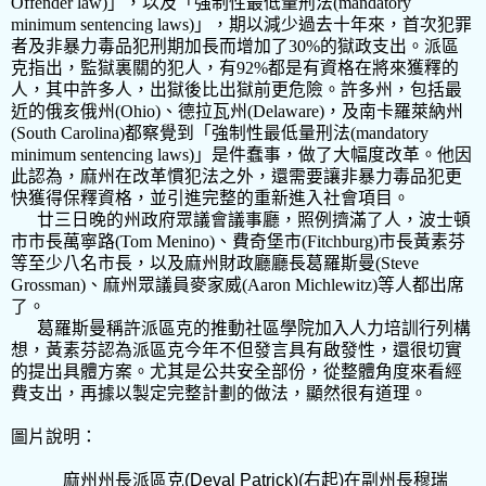
Offender law)
」，以及「強制性最低量刑法
(mandatory
minimum sentencing laws)
」，期以減少過去十年來，首次犯罪
者及非暴力毒品犯刑期加長而增加了
30%
的獄政支出。派區
克指出，監獄裏關的犯人，有
92%
都是有資格在將來獲釋的
人，其中許多人，出獄後比出獄前更危險。許多州，包括最
近的俄亥俄州
(Ohio)
、德拉瓦州
(Delaware)
，及南卡羅萊納州
(South Carolina)
都察覺到「強制性最低量刑法
(mandatory
minimum sentencing laws)
」是件蠢事，做了大幅度改革。他因
此認為，麻州在改革慣犯法之外，還需要讓非暴力毒品犯更
快獲得保釋資格，並引進完整的重新進入社會項目。
廿三日晚的州政府眾議會議事廳，照例擠滿了人，波士頓
市市長萬寧路
(Tom Menino)
、費奇堡市
(Fitchburg)
市長黃素芬
等至少八名市長，以及麻州財政廳廳長葛羅斯曼
(Steve
Grossman)
、麻州眾議員麥家威
(Aaron Michlewitz)
等人都出席
了。
葛羅斯曼稱許派區克的推動社區學院加入人力培訓行列構
想，黃素芬認為派區克今年不但發言具有啟發性，還很切實
的提出具體方案。尤其是公共安全部份，從整體角度來看經
費支出，再據以製定完整計劃的做法，顯然很有道理。
圖片說明：
麻州州長派區克
(Deval Patrick)(
右起
)
在副州長穆瑞