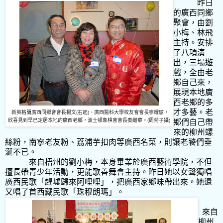
昨日
的廣西同鄉
聚會，由劉
小梅、林飛
主持。安排
了八項演
出，三場遊
戲，全由老
鄉自己來，
展現本地廣
西老鄉的多
才多藝。老
新英格蘭廣西同鄉會會長楊文
(
右起
)
、廣西醫科大學校友會會長寧耀瑜，
欣喜見到早已定居本地的廣西老鄉，波士頓象棋會會長秦繼華。
(
周
菊子攝
)
鄉們自己帶
來的柳州螺
絲粉，南寧老友粉、荔浦芋扣肉等廣西名菜，則讓老饕們垂
涎不已。
來自梧州的劉小梅，本身畢業於廣西藝術學院，不但
擅長帶青少年活動，更能歌善舞會主持。昨日她以女聲獨唱
廣西民歌「趕墟歸來阿哩哩」，把廣西家鄉味帶出來。她還
又唱了首西藏民歌「珠穆朗瑪」。
來自
柳州