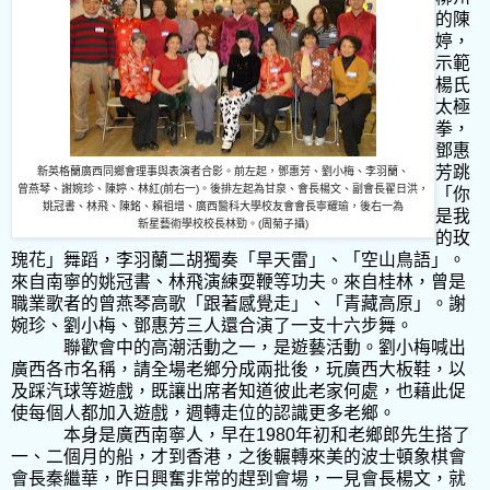
的陳
婷，
示範
楊氏
太極
拳，
鄧惠
芳跳
新英格蘭廣西同鄉會理事與表演者合影。前左起，鄧惠芳、劉小梅、李羽蘭、
曾燕琴、謝婉珍、陳婷、林紅
(
前右一
)
。後排左起為甘泉、會長楊文、副會長翟日洪，
「你
姚冠書、林飛、陳銘、賴祖增、廣西醫科大學校友會會長寧耀瑜，後右一為
是我
新星藝術學校校長林勁。
(
周
菊子攝
)
的玫
瑰花」舞蹈，李羽蘭二胡獨奏「旱天雷」、「空山鳥語」。
來自南寧的姚冠書、林飛演練耍鞭等功夫。來自桂林，曾是
職業歌者的曾燕琴高歌「跟著感覺走」、「青藏高原」。謝
婉珍、劉小梅、鄧惠芳三人還合演了一支十六步舞。
聯歡會中的高潮活動之一，是遊藝活動。劉小梅喊出
廣西各市名稱，請全場老鄉分成兩批後，玩廣西大板鞋，以
及踩汽球等遊戲，既讓出席者知道彼此老家何處，也藉此促
使每個人都加入遊戲，週轉走位的認識更多老鄉。
本身是廣西南寧人，早在
1980
年初和老鄉郎先生搭了
一、二個月的船，才到香港，之後輾轉來美的波士頓象棋會
會長秦繼華，昨日興奮非常的趕到會場，一見會長楊文，就