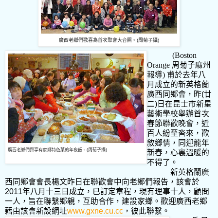
廣西老鄉們歡喜為首次聚會大合照。
(
周菊子攝
)
(Boston
Orange 周菊子麻州
報導) 甫於去年八
月成立的新英格蘭
廣西同鄉會，昨
(
廿
二
)
日在昆士市新星
藝術學校舉辦首次
春節聯歡晚會，近
百人紛至沓來，歡
敘鄉情，同迎龍年
廣西老鄉們齊享有家鄉特色菜的年夜飯。
(
周
菊子攝
)
新春，心裏溫暖的
不得了。
新英格蘭廣
西同鄉會會長楊文昨日在聯歡會中向老鄉們報告，該會於
2011
年八月十三日成立，已訂定章程，現有理事十人，顧問
一人，旨在聯繫鄉親，互助合作，建設家鄉。歡迎廣西老鄉
藉由該會新設網址
www.gxne.cu.cc
，彼此聯繫。