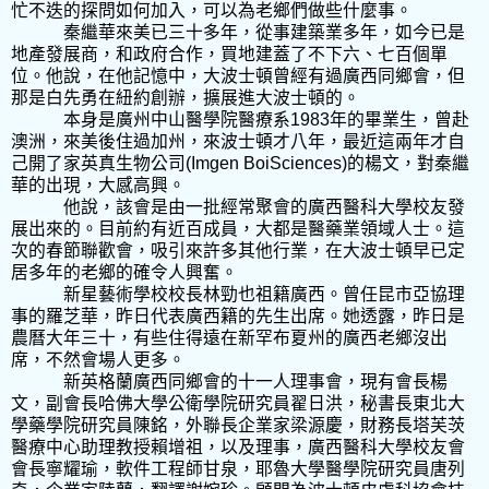
忙不迭的探問如何加入，可以為老鄉們做些什麼事。
秦繼華來美已三十多年，從事建築業多年，如今已是
地產發展商，和政府合作，買地建蓋了不下六、七百個單
位。他說，在他記憶中，大波士頓曾經有過廣西同鄉會，但
那是白先勇在紐約創辦，擴展進大波士頓的。
本身是廣州中山醫學院醫療系
1983
年的畢業生，曾赴
澳洲，來美後住過加州，來波士頓才八年，最近這兩年才自
己開了家英真生物公司
(Imgen BoiSciences)
的楊文，對秦繼
華的出現，大感高興。
他說，該會是由一批經常聚會的廣西醫科大學校友發
展出來的。目前約有近百成員，大都是醫藥業領域人士。這
次的春節聯歡會，吸引來許多其他行業，在大波士頓早已定
居多年的老鄉的確令人興奮。
新星藝術學校校長林勁也祖籍廣西。曾任昆市亞協理
事的羅芝華，昨日代表廣西籍的先生出席。她透露，昨日是
農曆大年三十，有些住得遠在新罕布夏州的廣西老鄉沒出
席，不然會場人更多。
新英格蘭廣西同鄉會的十一人理事會，現有會長楊
文，副會長哈佛大學公衛學院研究員翟日洪，秘書長東北大
學藥學院研究員陳銘，外聯長企業家梁源慶，財務長塔芙茨
醫療中心助理教授賴增祖，以及理事，廣西醫科大學校友會
會長寧耀瑜，軟件工程師甘泉，耶魯大學醫學院研究員唐列