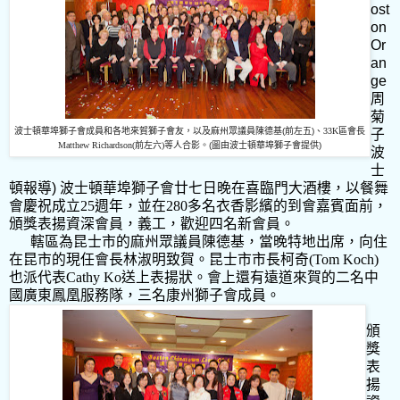
ost
on
Or
an
ge
周
菊
波士頓華埠獅子會成員和各地來賀獅子會友，以及麻州眾議員陳德基
(
前左五
)
、
33K
區會長
子
Matthew Richardson(
前左六
)
等人合影。
(
圖由波士頓華埠獅子會提供
)
波
士
頓報導)
波士頓華埠獅子會廿七日晚在喜臨門大酒樓，以餐舞
會慶祝成立
25
週年，並在
280
多名衣香影繽的到會嘉賓面前，
頒獎表揚資深會員，義工，歡迎四名新會員。
轄區為昆士市的麻州眾議員陳德基，當晚特地出席，向住
在昆市的現任會長林淑明致賀。昆士市市長柯奇
(Tom Koch)
也派代表
Cathy Ko
送上表揚狀。會上還有遠道來賀的二名中
國廣東鳳凰服務隊，三名康州獅子會成員。
頒
獎
表
揚