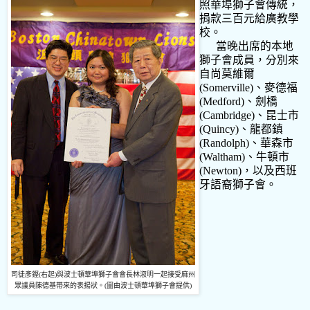
照華埠獅子會傳統，
捐款三百元給廣教學
校。
當晚出席的本地
獅子會成員，分別來
自尚莫維爾
(Somerville)
、麥德福
(Medford)
、劍橋
(Cambridge)
、昆士市
(Quincy)
、龍都鎮
(Randolph)
、華森市
(Waltham)
、牛頓市
(Newton)
，以及西班
牙語裔獅子會。
司徒彥鏗
(
右起
)
與波士頓華埠獅子會會長林淑明一起接受麻州
眾議員陳德基帶來的表揚狀。
(
圖由波士頓華埠獅子會提供
)