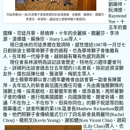
劉啟祥、
阮鴻燦、
司徒彥鏗
(
右一起
)
代表獅子會頒表揚別針給湯偉雄、余麗媖、蘇煥珍、關麗莎、
Raymond
李源沛、林淑明。
(
圖由波士頓華埠獅子會提供
)
Yee
，十
五年的雷
國輝、司徒月華、蔡倩婷，十年的余麗媖、關麗莎、李沛
源、湯偉雄、蘇煥珍、
Harry Lau
等人。
現已退休的司徒彥鏗在致詞時，感性憶述
1987
年一月廿七
日創辦波士頓華埠獅子會的過程，也為華埠獅子會後繼有
人，在年輕一代接手後，越辦越有聲有色感到高興。
現任會長林淑明為誌記該會歷史，特地在
25
週年慶會刊
上，詳細列出該會過去廿五年間的
15
名會長，除前述資深獅
友外，還包括陳仕維、龔淑華、梅凱生等人。
波士頓華埠獅以會
25
週年慶晚會由該會第一副會長陳寶
萍，去年加入的新會員伍國光擔任司儀，先由黃強醒獅隊的
瑞獅上場，採青獻桔，趁著龍年新春，增添喜氣，再照著獅
子會的傳統，進行唱美國國歌、向國旗致敬、開會祈禱、朗
誦「不在你上、不在你下、但與你同在」的獅子祝語等四點
開幕儀式。該會所屬的第
33K
區會長
Matthew Richardson
致詞
後，他們照獅子會傳統儀式引介了四名新會員
周麗玲
(
Rachel
Chou
)
、楊劍文
(
Kevin Yeung)
、謝如鍵
(
Ken Vicent Chia)
、
趙莉
(Lily Chao)
等人，也