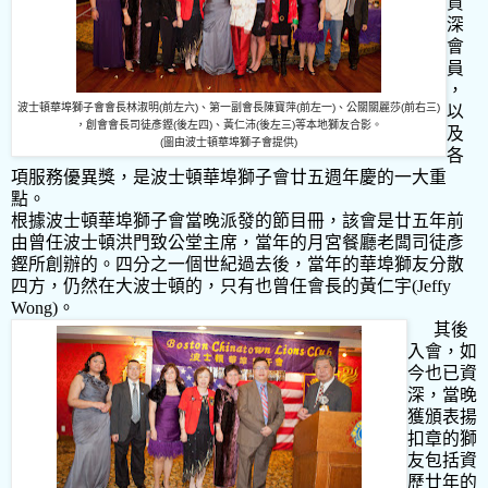
資
深
會
員
，
波士頓華埠獅子會會長林淑明
(
前左六
)
、第一副會長陳寶萍
(
前左一
)
、公關關麗莎
(
前右三
)
以
，創會會長司徒彥鏗
(
後左四
)
、黃仁沛
(
後左三
)
等本地獅友合影。
及
(
圖由波士頓華埠獅子會提供
)
各
項服務優異獎，是波士頓華埠獅子會廿五週年慶的一大重
點。
根據波士頓華埠獅子會當晚派發的節目冊，該會是廿五年前
由曾任波士頓洪門致公堂主席，當年的月宮餐廳老闆司徒彥
鏗所創辦的。四分之一個世紀過去後，當年的華埠獅友分散
四方，仍然在大波士頓的，只有也曾任會長的黃仁宇
(Jeffy
Wong)
。
其後
入會，如
今也已資
深，當晚
獲頒表揚
扣章的獅
友包括資
歷廿年的