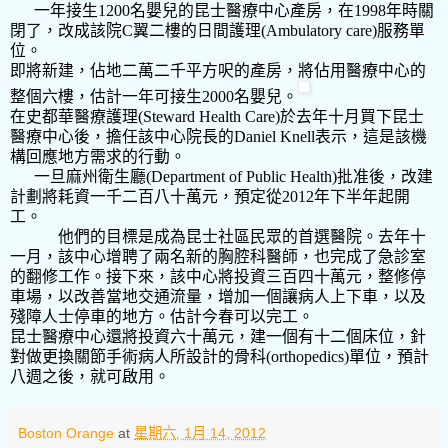
一年接生
1200
名嬰兒的昆士醫療中心產房，在
1998
年時關
閉了，改成該院
C
翼二樓的日間護理
(Ambulatory care)
服務單
位。
即將新建，佔地二萬二千平方呎的產房，將佔用醫療中心的
整個六樓，估計一年可接生
2000
名嬰兒。
在史都華醫療護理
(Steward Health Care)
於去年十月買下昆士
醫療中心後，擔任該中心院長的
Daniel Knell
表示，這是該機
構回應地方需求的行動。
一旦麻州衛生廳
(Department of Public Health)
批准後，改建
計劃將耗資一千二百八十萬元，預定從
2012
年下半年起開
工。
他們的目標是成為昆士社區民眾的首選醫院。去年十
一月，該中心增聘了兩名新的胸腔科醫師，也完成了急診室
的翻修工作。接下來，該中心將投資三百四十萬元，整修停
車場，以改善當地交通流量，增加一個讓病人上下車，以及
殘障人士停車的地方。估計今春可以完工。
昆士醫療中心還將投資六十萬元，建一個有十二個床位，針
對做更換關節手術病人所設計的骨科
(orthopedics)
單位，預計
八週之後，就可啟用。
Boston Orange
at
星期六, 1月 14, 2012