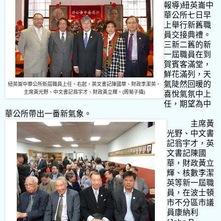
報導)紐英崙中
華公所七日早
上舉行新舊職
員交接典禮。
三新二舊的新
一屆職員在到
賀賓客滿堂，
鮮花滿列，天
氣陡然回暖的
紐英崙中華公所新屆職員上任。右起，英文書記陳國華、財政李潔英、
主席黃光野、中文書記翁宇才、財政黃立輝。
(周
菊子攝
)
喜悅氣氛中上
任，期望為中
華公所帶出一番新氣象。
主席黃
光野、中文書
記翁宇才，英
文書記陳國
華，財政黃立
輝、核數李潔
英等新一屆職
員，在波士頓
市不分區市議
員康納利