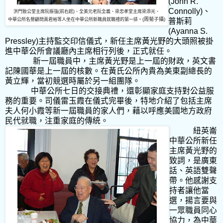
(John R.
Connolly)
、
洪門致公堂主席阮振強
(
前右起
)
、全美元老阮全義、梁忠孝堂主席梁添光、
(
周
菊子攝
)
中華公所名譽顧問黃君裕等人坐在中華公所新職員就職禮的第一排。
普斯莉
(Ayanna S.
Pressley)
主持監交印信儀式，新任主席黃光野的大頭照被掛
進中華公所會議廳內主席相行列後，正式就任。
新一屆職員中，主席黃光野是上一屆的財政，英文書
記陳國華是上一屆的核數。在黃氏公所內貴為美東副總長的
黃立輝，當初競選時屬於另一組團隊。
中華公所七日的交接典禮，還彰顯家庭支持對公益服
務的重要。司儀雷玉霞在儀式完畢後，特地介紹了包括主席
夫人何小霞等新一屆職員的家人們，藉以呼應美國地方政府
民代就職，注重家庭的傳統。
紐英崙
中華公所新任
主席黃光野的
致詞，是廣東
話、英語雙聲
帶。他感謝支
持者讓他當
選，揚言要與
一眾職員同心
協力，為中華