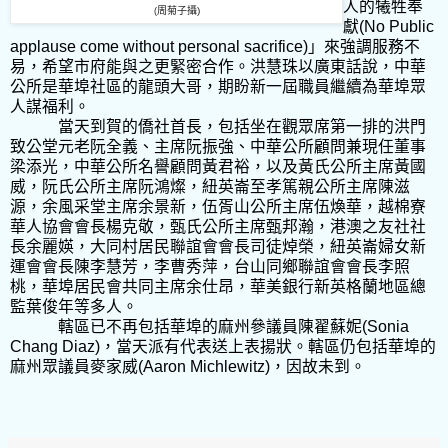
人的犧牲奉
周
菊子攝
)
(
獻
(No Public
applause come without personal sacrifice)
」來強調服務不
易，希望市府能與之更緊密合作。洪慧珠以廣東話說，中華
公所是華埠社區的龍頭大哥，期盼新一屆職員繼續為華埠眾
人謀福利。
當天到賀的僑社首長，包括坐在觀眾席第一排的洪門
致公堂元老阮全義、主席阮振強、中華公所顧問兼現任董事
梁添光，中華公所名譽顧問黃君裕，以及黃氏公所主席黃國
威，阮氏公所主席阮鴻燦，紐英崙至孝篤親公所主席陳滋
源，余風采堂主席余景新，伍胥山公所主席伍煥華，越棉寮
華人協會會長楊克敬，甄氏公所主席甄邦瀚，港澳之友社社
長余麗媖，大同村居民聯誼會會長司徒焯榮，紐英崙婦女新
運會會長陳李慧芳，李曹秀萍，台山同鄉聯誼會會長李照
桃，華埠居民會共同主席余仕昂，華美銀行新英格蘭地區總
監葉俊年等多人。
轄區已不再包括華埠的麻州參議員陳翟蘇妮
(Sonia
Chang Diaz)
，當天派有代表送上表揚狀。轄區仍包括華埠的
麻州眾議員麥家威
(Aaron Michlewitz)
，因故未到。