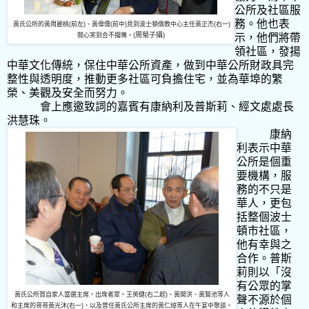
公所及社區服
務。他也表
黃氏公所的黃周麗桃
(
前左
)
、黃偉儒
(
前中
)
見到波士頓僑教中心主任黃正杰
(
右一
)
周
菊子攝
)
開心笑到合不攏嘴。
(
示，他們將帶
領社區，發揚
中華文化傳統，保住中華公所資產，做到中華公所財政具完
整性與透明度，推動更多社區可負擔住宅，並為華埠的繁
榮、美觀及安全而努力。
會上應邀致詞的嘉賓有康納利及普斯莉、經文處處長
洪慧珠。
康納
利表示中華
公所是個重
要機構，服
務的不只是
華人，更包
括整個波士
頓市社區，
他有幸與之
合作。普斯
莉則以「沒
有公眾的掌
黃氏公所賀自家人當選主席，出席者眾。王英健
(
右二起
)
、黃開洪、黃賢池等人
聲不源於個
和主席的哥哥黃光沐
(
右一
)
，以及曾任黃氏公所主席的黃仁焯等人在午宴中聚談。