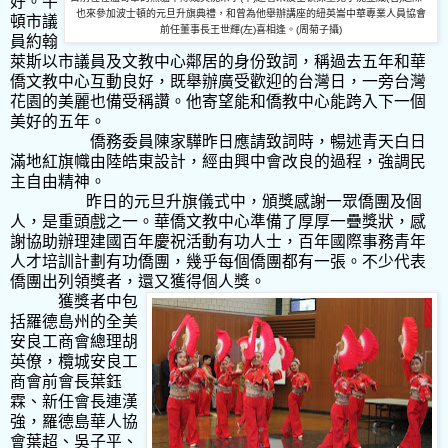
好。牛
也來參加波士頓的元旦升旗典禮，和曾為他舉辦講座的紐英崙中華專業人員協會
頓市議
前任董事長王世輝
(
左
)
喜相逢。
(
周
菊子攝
)
員約翰
萊斯以市議員及文教中心鄰居的身份致詞，稱過去五年和華
僑文教中心互動良好，既舉辦廣受歡迎的台灣日，一旁台灣
花園的美麗也備受稱讚。他寄望能和僑教中心能跨入下一個
美好的五年。
僑務委員陳家驊昨日應請致詞時，暢述青天白日
滿地紅旗幟由陸皓東設計，經由興中會改良的過程，強調民
主自由精神。
昨日的元旦升旗儀式中，頒獎感謝一眾僑團及個
人，是重頭戲之一。華僑文教中心準備了厚厚一疊獎狀，感
謝協助辦理建國百年慶祝活動有功人士，百年國際事務青年
人才培訓計劃有功僑團，幾乎每個僑團都有一張。不少代表
僑團出列領獎者，還又獲得個人獎。
獲獎者中包
括羅德島州的全美
安良工商會總理胡
英僚，欖城安良工
商會前會長葉鈺
霖、新任會長連漢
強，羅德島華人協
會葉超、吳子平、