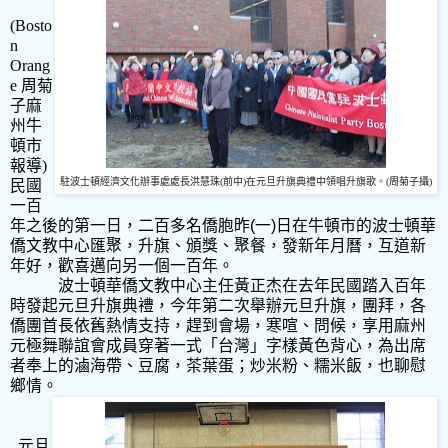
(Bosto
n
Orang
e 周菊
子麻
州牛
頓市
報導)
駐波士頓經濟文化辦事處處長洪慧珠
(
前中
)
在元旦升旗典禮中領唱升旗歌。
(
周
菊子攝
)
民國
一百
年之後的第一日，二百多名僑胞昨
(
一
)
日在牛頓市的波士頓華
僑文教中心匯聚，升旗、頒獎、聚餐，發新年月曆，互道新
年好，歡喜邁向另一個一百年。
波士頓華僑文教中心主任黃正杰在去年民國踏入百年
時發起元旦升旗典禮，今年第二次舉辦元旦升旗，團拜，各
僑團首長依舊熱情支持，趕到會場，寒喧、問候，享用麻州
元極舞聯誼會成員穿著一式「台灣」字樣黃色背心，為出席
者奉上的滷海帶、豆腐，茶葉蛋；炒米粉、糯米飯，也聊慰
鄉情。
元旦