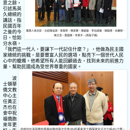
意之餘，
引述馬英
久總統的
講話，指
民國百年
之後的今
獲獎人員合影，左起陳滋源，單鳳琴，陳家驊，陳毓璇、李伍綺蓮，陳毓禮，余麗媖，
陳文浩，雷國輝，李壽泮。(周菊子攝)
日，恰如
分水嶺，
「我們這一代人，要讓下一代記住什麼？」，他做為民主國
家總統的挑戰，是要豐富人民的選項，點亮下一個世代人民
心中的蠟燭。他希望所有人能回顧過去，找到未來的前進力
量，幫助民國成為受世界尊重的國家。
波
士頓華
僑文教
中心主
任黃正
杰也在
會中祝
福僑胞
來年更
目前住在溫哥華的黑貓中隊成員沈宗李
(
中
)
趁著來波士頓探望兒子沈立威
(
右
)
之際，