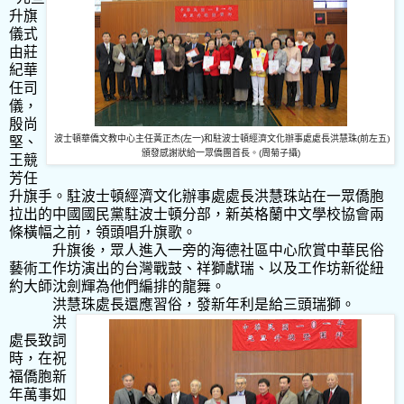
升旗
儀式
由莊
紀華
任司
儀，
殷尚
波士頓華僑文教中心主任黃正杰
(
左一
)
和駐波士頓經濟文化辦事處處長洪慧珠
(
前左五)
堅、
頒發感謝狀給一眾僑團首長。
(
周菊子攝
)
王競
芳任
升旗手。駐波士頓經濟文化辦事處處長洪慧珠站在一眾僑胞
拉出的中國國民黨駐波士頓分部，新英格蘭中文學校協會兩
條橫幅之前，領頭唱升旗歌。
升旗後，眾人進入一旁的海德社區中心欣賞中華民俗
藝術工作坊演出的台灣戰鼓、祥獅獻瑞、以及工作坊新從紐
約大師沈劍輝為他們編排的龍舞。
洪慧珠處長還應習俗，發新年利是給三頭瑞獅。
洪
處長致詞
時，在祝
福僑胞新
年萬事如