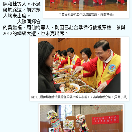
陳和棟等人。不過
礙於路遠，前述眾
中華民俗藝術工作坊演出舞蹈。
(
周
菊子攝
)
人均未出席。
大陳同鄉會
的吳繼福、周仙梅等人，則因已赴台準備行使投票權，參與
2012
的總統大選，也未克出席。
麻州元極舞聯誼會成員擔任華僑文教中心義工，為出席者分菜。
(
周
菊子攝
)