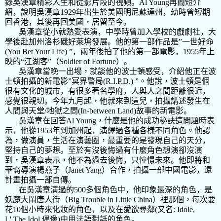
錄
吳漢章
精彩人生和從影片段的視頻。
Al Young
再
簡短介
紹，
說明吳漢章
1929
年出生於美國明尼蘇達州，幼時
曾
短期
回香港，
其後
再回美國
，居留
至今。
吳漢章
從小就熱愛表演，中學時
曾
加入學校的
戲劇社
，大
學後
赴
加州洛杉磯好萊塢發展。他的第一部作品是
”
一世好命
(You Bet Your Life) ”
，兩年後拍了他的第一部電影，
1955
年上
映的“江湖客”（
Soldier of Fortune
）。
吳漢章當晚一
出場，
就
談
他
的
波士頓感受，介紹他正在波
士頓拍攝的新電影
”
冥界警局
(
R.I.P.D.
)
”
。
他
說，
波士頓是個
很有文化的城市，有很多著名學府，人與人之間距離很近，
感覺很親切。今年九月
起，他就來到這兒，
拍
攝
講述發生在
人間與天堂
/
地獄
之間
(
In-between Land
)
故事
的
新電影。
吳漢章在回答
Al Young
，什麼是
他
的
成功秘訣
這問題
時
表
示
，
他
從
1953
年到加州起，演繹
過
各種各樣不同角色
。他認
為，做演員，生活在演藝圈，
最重要的是發現自己的天分，
堅持自己的夢想。
至於有
沒後悔
過有什麼角色想演卻
沒演
到
，吳漢章表示，他不為過去
後悔，
只
憧憬未來。他即將
和
華裔導演楊燕子（
Janet Yang
）合作
，
拍攝一部中國電影，還
計畫拍攝一部自傳。
在
吳漢章演過的
500
多個角色中，
他
印象最深的角色，是
妖魔大鬧唐人街（
Big Trouble in Little China
）裡那個
，
每次要
花
10
個小時來化妝的角色，以及在愛欲尋鄰
(
又名
: Idole,
L',The Idol,
偶像
)
中
用法語對話的角色。