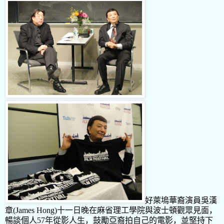
好萊塢華裔演員吳漢
章
(James Hong)
十一日晚在麻省理工學院與波士頓觀眾見面，
暢談個人
5
7
年從影人生，鼓勵亞裔拍自己的電影，並堅持下