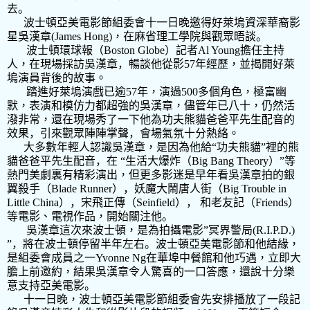
去。
波士頓亞美電影節組委會
十一日晚邀得好萊塢資深華裔影
星
吳漢章
(James Hong)
，
在麻省理工學院
與
觀眾
晤談
。
波士頓環球報（
Boston Globe
）記者
Al Young
擔任
主持
人
，在
現場採訪
吳漢章
，
暢談他從影
57
年經歷，並
揭開好萊
塢演員背後的故事
。
踏進好萊塢演戲已逾
57
年，演過
500
多個角色，
極富幽
默
，
表演和模仿力
都超
強的
吳漢章，儘管年已八十，仍然活
潑非常，
還
在
現場
秀了一下他為
功夫熊貓爸爸平先生
配音的
效果
，引來觀眾陣陣掌聲，
會
場
氣氛
十分熱
絡。
大多數年輕人
認識吳漢章，是因為他給
“功夫熊貓”裡
的
熊
貓爸爸平先生配音，在 “生活大爆炸（
Big Bang Theory
）”等
熱門美劇
裏有
精彩演出
，但
更多影迷
是早年看吳漢章拍
的銀
翼殺手（
Blade Runner
），妖魔大鬧唐人街（
Big Trouble in
Little China
），宋飛正傳（
Seinfield
）， 和老友記（
Friends
）
等電影
、
電視作品
，
開始關注他。
吳漢章
這次來波士頓
，是為
拍攝電影
”
冥界警局
(
R.I.P.D.
)
”
，將在波士頓停留半年
左右
。
波士頓
亞美電影節
和他結緣，
是
組委會成員
之一
Yvonne Ng
在華埠中餐
館和他巧
遇
，立即
大
膽
上前
邀約
，結果吳漢章令人驚喜的
一口答應
，還說
十分樂
意支持亞美電影。
十一日晚，波士頓亞美電影節組委會先安排
播放了一段記