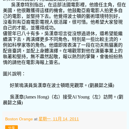
吳漢章特別指出
，在這部法國電影裡，他擔任
主角
，
但
在
美國
，他
很難獲得這樣的機會。他鼓勵亞裔電影人
拍更多自
己
的電影，並堅持下去。
他覺得
波士頓
的
藝術環境特別好，
沒看到
有
亞裔電影電視人
很
活躍
，
很可惜。他希望大家發現
自己的才能，並獲得成功。
儘管年已八十有多，吳漢章坦言從
沒想過退休，
還
希望能繼
續演下去
，
再演繹更多不同角色，特別是一些比較主流的
，
例如科學家等
的
角色。
他還即席表演了一段在功夫熊貓裏的
配音臺詞，並配上身體演繹。
在場觀眾對
他在
演
藝
事業
上
的
執著和堅持，無不肅然起敬，報以熱烈的掌聲
，會後紛紛熱
情的請他在
電影海報上簽名。
圖片說明：
好萊塢演員吳漢章在波士頓晤見觀眾。
(
劉晨懿之攝
)
吳漢章
(
James Hong
)
（右）接受
Al Young
（左）
訪問。
(
劉
晨懿之攝
)
Boston Orange
at
星期一, 11月 14, 2011
分享