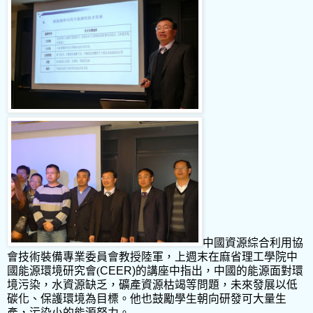
中國資源綜合利用協
會技術裝備專業委員會
教授
陸軍
，上週末在
麻省理工學院中
國能源環境研究會
(
CEER)
的講座中指出，中國的能源面對環
境污染，水資源缺乏，
礦產資源枯竭
等問題，未來發展以低
碳化、保護環境為目標。他也鼓勵學生朝向研發可大量生
產，污染小的能源努力。