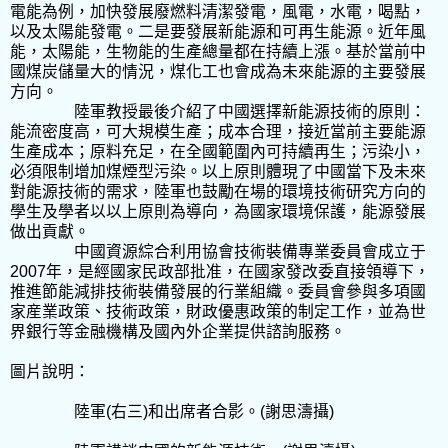
電能為例，加快發展廢燃料清潔發電，風電，水電，喝點，
以及太陽能發電。二是要發展新能源和可再生能源。近年風
能，太陽能，生物能的生產總量都在持續上漲。基於當前中
國煤炭儲量大的情況，煤化工也會成為未來能源的主要發展
方向。
陸軍教授最後介紹了中國選擇新能源技術的原則：
能流密度高，可大規模生產；成本合理，接近當前主要能源
生產成本；原料充足，在全國範圍內可持續再生；污染小，
必須限制增加煤煙型污染。以上原則體現了中國當下及未來
對能源技術的需求，陸軍也鼓勵在場的環境技術研究方向的
學生及學者以以上原則為導向，為國家環境保護，能源發展
做出貢獻。
中國資源綜合利用協會技術裝備專業委員會成立于
2007
年，是
經
國家民政部批准，在國家發改委直接領導下，
推進節能減排技術裝備發展的行業組織。委員會參與多項國
家産業政策、技術政策，財政優惠政策的制定工作，並為世
界銀行等金融機構及國內外企業提供諮詢服務。
圖片說明：
陸軍
(
右三
)
和出席者合影。
(
謝思濤攝
)