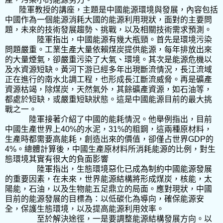
陸軍
教授
的講座，主題是
中國能源環境與發展
，內容包括
中國作為一個能源消耗大國的能源利用現狀
，面對的
主要問
題
，
未來
的
技術發展趨勢
、
挑戰
，以及
相關技術需求
預測。
陸軍指出，
中國能源
有
幾大瓶頸
。
首先是環境污染
問題嚴重
。
工業生產大量依賴煤炭
提供能源，每年
排放
出來
的
大量煙氣
，卻嚴重污染了大氣、環境。
其次是能源危機以
及水資源短缺
。
黃河下游已經多年出
現
斷流情況
，
長江流域
正在進行的南水北調工程
，也形成
長江斷流威脅。
再是
礦產
資源枯竭
，
除煤炭
，
天然氣外
，
其餘礦產資源
，
如石油等
，
都
處於短缺
，或
嚴重短缺狀態
。這是中國能源
目前的最大挑
戰之一
。
陸軍接著介紹了中國的能耗情況
。他舉例指出，
目前
中國生產世界上
40%
的水泥
，
31%
的粗鋼，這兩種原材料
，
生產時
都需要高能耗
，
創造
出來
的價值
，卻
僅占世界
GDP
的
4%
。總體計算後，
中國
生產
原材料
所
消耗
能源的
比例
，
對生
態環境
其實
有很大的負面影響
陸
軍
指出，生態環境惡化已成為制約中國能源發展
的重要因素，在未來，世界能源結構將形成煤炭，核能，太
陽能，石油，以及生物能五足鼎立的局面。應對現狀，中國
目前的能源發展的目標為：以低碳化為導向，確保能源安
全，保護生態環境，以及提高能源利用效率。
至於解決途徑，一是要調整能源結構發展方向。以