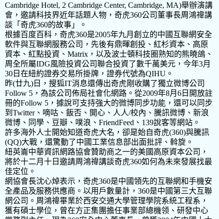
Cambridge Hotel
,
2 Cambridge Center, Cambridge, MA)
舉辦演講
會，邀請科技界近年話題人物，奇虎
360
公司董事長周鴻禕講
談「奇虎
360
的故事」。
根據百度百科，奇虎
360
是
2005
年九月創立的中國互聯網安全
軟件與互聯網服務公司，先後有鼎暉創投、紅杉資本、高原
資本、紅點投資、
Matrix
，以及波士頓科技圈熟知的熊曉鴿、
周全所屬
IDG
風險投資公司聯合投資了數千萬美元，今年
3
月
30
日在紐約證券交易所掛牌，證券代號為
QIHU
。
昨
(
廿九
)
日，搜狐
IT
消息還傳出奇虎剛收購了獨立微博公司
Follow 5
，為該公司佈局社會化網路。從
2009
年
8
月
6
日開放註
冊的
Follow 5
，據說可支持強大的微博同步功能，還可以同步
到
Twitter
、嘀咕、飯否、開心、人人
/
校內、騰訊微博、新浪
微博、同學、豆瓣、噗浪、
FriendFeed
、
139
說客等網站。
許多海外人士開始知道奇虎大名，卻是始自奇虎
(360)
與騰訊
(QQ)
大戰，還驚動了中國工業信息部出面批評、斡旋。
紐英崙中華資訊網路協會贊助商之一的美國高原資本公司，
將於十二月十日邀請周鴻禕講談奇虎
360
如何為未來發展找最
佳定位。
網協會長沈心焯表示，奇虎
360
是中國領先的互聯網和手機安
全產品及服務供應商。以用戶數量計，
360
是中國第三大互聯
網公司。周鴻禕畢業於西安交通大學管理學院系統工程系，
獲有碩士學位，曾在方正集團擔任事業部總機领、研發中心