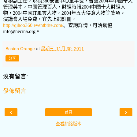
常務副主任，現為
360
安全中心董事長，曾獲
2004
年中國十大
管理英才，中國管理百人，財經時報
2004
中國十大財經人
物，
2004
中國
IT
風雲人物，
2004
年五大得意人物等獎項。
演講會入場免費，宜先上網註冊，
http://qihoo360.eventbrite.com/
。
查詢詳情，可洽網協
info@necina.org
。
Boston Orange
at
星期三, 11月 30, 2011
分享
沒有留言:
發佈留言
‹
›
首頁
查看網絡版本