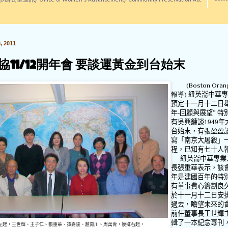
訊/ Office of Women's Advancement/ Community Preservation Act
 2011
協11/12開年會 要談運黃金到台始末
(Boston Oran
報導)
紐英崙中華專
預定十一月十二日
年
-
回顧與展望
”
特
有吳興鏞談
1949
年
台始末，有張盈盈
寫「南京大屠殺」
程，已知有七十人
紐英崙中華專業
長張重華表示，該
年是建國百年的特
有董事費心籌劃良
於十一月十二日安
過去，瞻望未來的
前任董事長王世輝
輯了一本紀念專刊
左起，王世輝、王子仁、張重華、譚嘉陵、趙育川、周萬青，後排右起，