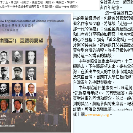
名社區人士一起回
李小玉、陳玫菁、張松美，後左左起，謝開明，裘錦澐，胡峻峰、
阮啟中等中華專協董事為籌備年會，聚會討論。
(
圖由中華專協提供
)
亥百年記憶。
這一會議邀有三
來的重量級講者，包括曾與張愛玲
著名作家陳少聰，將講談「走過一
那一代的傷痕」；張盈盈將藉她出
和出席者分享張純如撰寫「南京大
的心路歷程： 撰有「黃金秘檔」一
牙醫的吳興鏞，將講談其父吳嵩慶
黃金到台灣的過程。許多已報名者
期待這三名講者的講談。
中華專協會長張重華表示，十二
顧過去，下午將展望未來，邀有父
灣，在美出生長大的牛頓市市議員
及來自台灣，目前在大學任教的游
台灣青年的挑戰與機會。
中華專協前任董事長王世匯還將
“
記得當時年紀 小
”
的有獎搶答，將
賓對往事的回憶和懷念，並以一般
到的獎品，獎勵參與的出席者。報
詳情，可洽會長張重華
hchang@ece.t
或上網
www.neacp.org
。