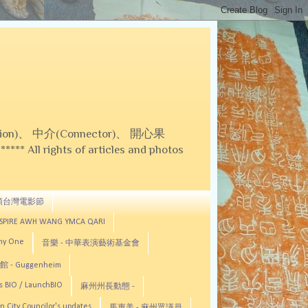
on)、 中介(Connector)、 開心果
 All rights of articles and photos
頓台灣電影節
ASPIRE AWH WANG YMCA QARI
any One
音樂 - 中華表演藝術基金會
 - Guggenheim
s BIO / LaunchBIO
麻州州長動態 -
n City Councilor's updates