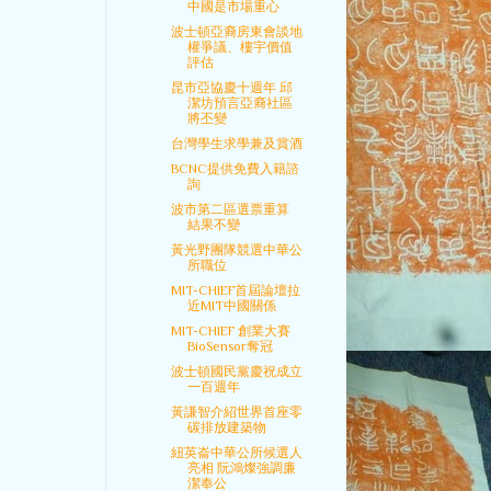
中國是市場重心
波士頓亞裔房東會談地
權爭議、樓宇價值
評估
昆市亞協慶十週年 邱
潔坊預言亞裔社區
將丕變
台灣學生求學兼及賞酒
BCNC提供免費入籍諮
詢
波市第二區選票重算
結果不變
黃光野團隊競選中華公
所職位
MIT-CHIEF首屆論壇拉
近MIT中國關係
MIT-CHIEF 創業大賽
BioSensor奪冠
波士頓國民黨慶祝成立
一百週年
黃謙智介紹世界首座零
碳排放建築物
紐英崙中華公所候選人
亮相 阮鴻燦強調廉
潔奉公