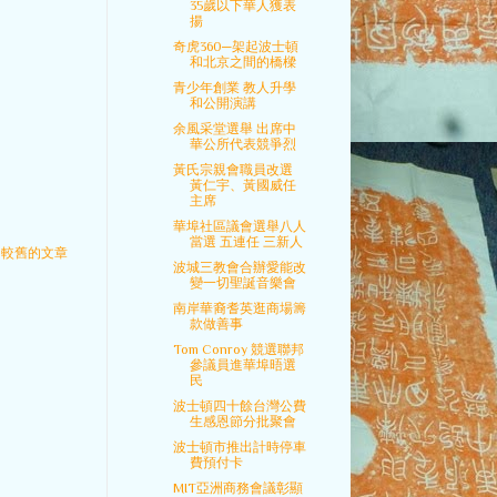
35歲以下華人獲表
揚
奇虎360─架起波士頓
和北京之間的橋樑
青少年創業 教人升學
和公開演講
余風采堂選舉 出席中
華公所代表競爭烈
黃氏宗親會職員改選
黃仁宇、黃國威任
主席
華埠社區議會選舉八人
當選 五連任 三新人
較舊的文章
波城三教會合辦愛能改
變一切聖誕音樂會
南岸華裔耆英逛商場籌
款做善事
Tom Conroy 競選聯邦
參議員進華埠晤選
民
波士頓四十餘台灣公費
生感恩節分批聚會
波士頓市推出計時停車
費預付卡
MIT亞洲商務會議彰顯