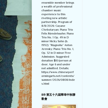
ensemble member brings
a wealth of professional
chamber music
experience to this
riveting new artistic
partnership. Program of
8/8/2026: Gayane
Chebotaryan: Piano Trio
Felix Mendelssohn: Piano
Trio No. 1 Op. 49 in D
minor Nicky Sohn (b.
1992): “Magnolia” Anton
Arensky: Piano Trio No. 1,
Op. 32 in D minor Free
Admission. Suggested
donation $10/person at
door. Age 6 and under
not admitted. Details:
https://www.chineseperf
ormingarts.net/contents/
summer/2026/0808/inde
x.html
8/9 第五十六屆華埠中秋聯
歡會