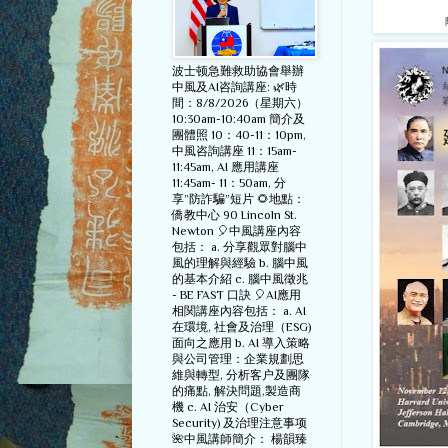
波士顿急難救助協會舉辦
中風及AI咨詢講座: 🌿時
間：8/8/2026（星期六）
10:30am-10:40am 簡介及
團體照 10：40-11：10pm,
中風咨詢講座 11：15am-
11:45am, AI 應用講座
11:45am- 11：50am, 分
享”防詐騙”短片 🌻地點：
僑教中心 90 Lincoln St.
Newton 🎈中風講座內容
包括： a. 分享觀眾對腦中
風的理解與經驗 b. 腦中風
的基本介紹 c. 腦中風徵兆
- BE FAST 口訣 🎈AI應用
相関講座內容包括： a. AI
在環境, 社會及治理（ESG)
面向之應用 b. AI 導入策略
與公司管理：企業規劃思
維與轉型, 分析客户及團隊
的痛點, 解決問題,製造商
機 c. AI 治安（Cyber
Security) 及治理注意事项
🌺中風講師簡介： 楊韻臻