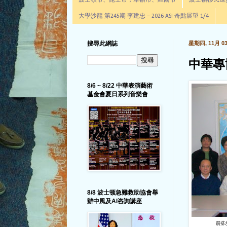
波士頓市、昆士市，摩頓市、羅爾市
波士頓移民進步辦公室通
大學沙龍 第245期 李建忠－2026 ASI 奇點展望 1/4
搜尋此網誌
星期四, 11月 03,
中華專
8/6 ~ 8/22 中華表演藝術
基金會夏日系列音樂會
8/8 波士顿急難救助協會舉
辦中風及AI咨詢講座
前排