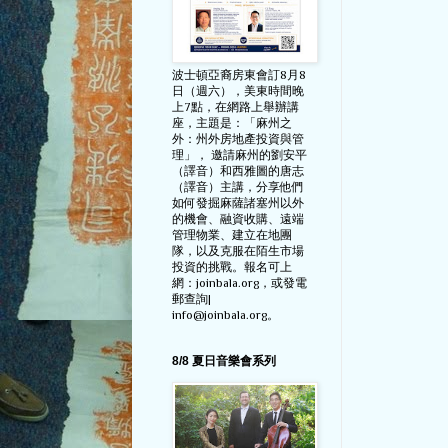
波士頓亞裔房東會訂8月8
日（週六），美東時間晚
上7點，在網路上舉辦講
座，主題是：「麻州之
外：州外房地產投資與管
理」， 邀請麻州的劉安平
（譯音）和西雅圖的唐志
（譯音）主講，分享他們
如何發掘麻薩諸塞州以外
的機會、融資收購、遠端
管理物業、建立在地團
隊，以及克服在陌生市場
投資的挑戰。報名可上
網：joinbala.org，或發電
郵查詢|
info@joinbala.org。
8/8 夏日音樂會系列