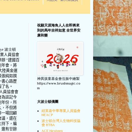
馬惠美 - 麻州眾議員
祝願天涯海角人人在即將來
到的馬年吉祥如意 全世界安
康和樂
ge 波士頓
業人員協會
舉辦
“
建國百
別年會，將
大陸黃金運
談張純如撰
神異孩童基金會伍振中繪製
一書心路歷
https://www.brushmagic.co
報了名。
m
人員協會會
會為誌記今
大波士頓僑團
別年份，所
久，不但將
紐英崙中華專業人員協會
排一場回顧
NEACP
會議，還在
波士頓台灣人生物科技協
主持下，編
會 BTBA
，邀有廿餘
ACE Nextgen