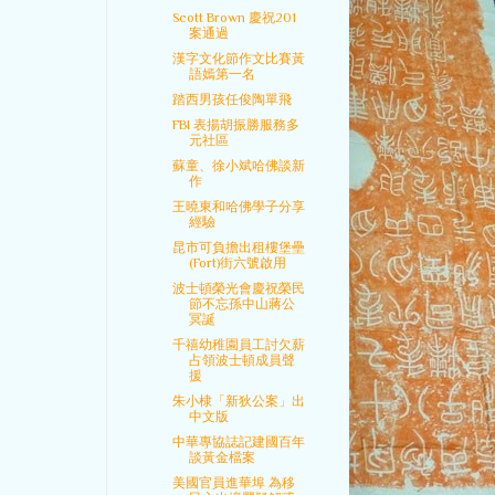
Scott Brown 慶祝201
案通過
漢字文化節作文比賽黃
語嫣第一名
踏西男孩任俊陶單飛
FBI 表揚胡振勝服務多
元社區
蘇童、徐小斌哈佛談新
作
王曉東和哈佛學子分享
經驗
昆市可負擔出租樓堡壘
(Fort)街六號啟用
波士頓榮光會慶祝榮民
節不忘孫中山蔣公
冥誕
千禧幼稚園員工討欠薪
占領波士頓成員聲
援
朱小棣「新狄公案」出
中文版
中華專協誌記建國百年
談黃金檔案
美國官員進華埠 為移