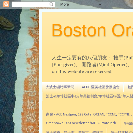
Boston 
人生一定要有的八個朋友： 推手(Builder)、
(Energizer)、 開路者(Mind Opener)、 導師(
on this website are reserved.
大波士頓時事新聞
ACDC 亞美社區發展協會
包氏文
波士頓華埠社區中心/華美福利會/華埠社區聯盟/ 華人醫
商會 - ACE Nextgen, 128 Cute, OCEAN, TC
Greentown Labs newsletter /MIT ClimateTech
生物醫藥