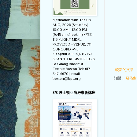
Meditation with Tea 08
AUG, 2026 (Saturday)
10:00 AM - 12:00 PM
(9:45 am check in) • FEE :
$15 • LIGHT MEAL
PROVIDED • VENUE: 711
CONCORD AVE,
CAMBRIDGE, MA 02138
SCAN TO REGISTER F.G.S
Fo Guang Buddhist
Temple Boston Tel: 617-
較新的文章
547-6670 | email :
訂閱：
發佈留言
boston@ibps.org
8/8 波士頓亞裔房東會講座