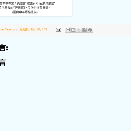
崙中華專業人員協會
“
建國百年
-
回顧與展望
”
特別年會的特刊封面，設計得很有氣勢。
(
圖由中華專協提供
)
ton Orange
at
星期四, 11月 03, 2011
言:
言