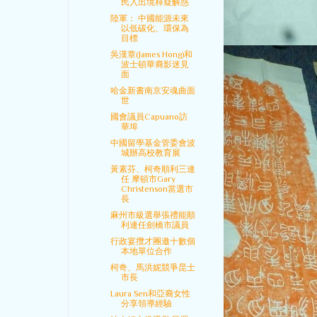
民入出境釋疑解惑
陸軍： 中國能源未來
以低碳化、環保為
目標
吳漢章(James Hong)和
波士頓華裔影迷見
面
哈金新書南京安魂曲面
世
國會議員Capuano訪
華埠
中國留學基金管委會波
城辦高校教育展
黃素芬、柯奇順利三連
任 摩頓市Gary
Christenson當選市
長
麻州市級選舉張禮能順
利連任劍橋市議員
行政宴攬才團邀十數個
本地單位合作
柯奇、馬洪妮競爭昆士
市長
Laura Sen和亞裔女性
分享領導經驗