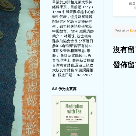
畢業於加州柏克萊大學神
紐英
經科學系，目前是 Tedy‘s
Team 中風康復卓越中心的
學生代表，也是麻省總醫
院研究所的語言治療研究
生，致力於失語症研究及
Posted by
Bos
中風教育。 🌺AI 應用講師
簡介： 林麗珠, 波士顿急
難救助協會會長,分享近日
參加AI治理研習班有關AI
沒有留
運用及管理相關訊息. 學
歷： 會計及電腦硕士, 教
育管理博士. 兼任新英格蘭
發佈留
台灣商會财務,及波士頓政
大校友會财務 🌹請踴躍報
名. 截止日期： 8/5/2026
8/8 佛光山茶禪