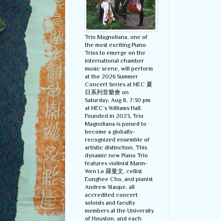
Trio Magnoliana, one of
the most exciting Piano
Trios to emerge on the
international chamber
music scene, will perform
at the 2026 Summer
Concert Series at NEC 夏
日系列音樂會 on
Saturday, Aug 8, 7:30 pm
at NEC’s Williams Hall.
Founded in 2023, Trio
Magnoliana is poised to
become a globally-
recognized ensemble of
artistic distinction. This
dynamic new Piano Trio
features violinist Mann-
Wen Lo 羅曼文, cellist
Eunghee Cho, and pianist
Andrew Staupe, all
accredited concert
soloists and faculty
members at the University
of Houston, and each