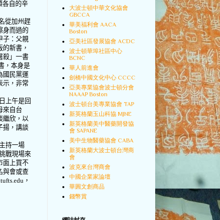
顧各自的辛
大波士頓中華文化協會
GBCCA
名從加州趕
華美福利會 AACA
擦身而過的
Boston
甲子：父親
亞美社區發展協會 ACDC
版的新書，
波士頓華埠社區中心
屠殺」一書
BCNC
書，本身是
華人前進會
為國民黨運
劍橋中國文化中心 CCCC
表示，非常
亞美專業協會波士頓分會
NAAAP Boston
日上午是回
波士頓台美專業協會 TAP
母來自台
新英格蘭玉山科協 MJNE
談繼欣，以
新英格蘭美中醫藥開發協
子揚，講談
會 SAPANE
美中生物醫藥協會 CABA
主持一場
新英格蘭大波士頓台灣商
挑戰現場來
會
市面上買不
波克來台灣商會
名與會或查
中國企業家論壇
ufts.edu
，
華圓文創商品
錢幣賞