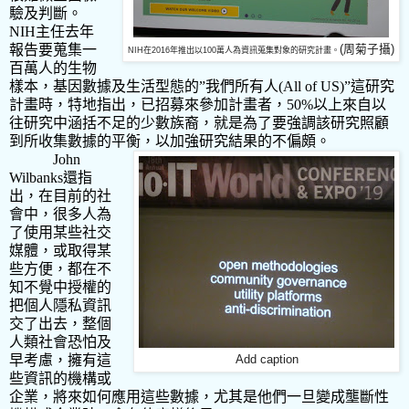
驗及判斷。
NIH
主任去年
報告要蒐集一
(周菊子攝)
NIH在2016年推出以100萬人為資訊蒐集對象的研究計畫。
百萬人的生物
樣本，基因數據及生活型態的
”
我們所有人
(All of US)”
這研究
計畫時，特地指出，已招募來參加計畫者，
50%
以上來自以
往研究中涵括不足的少數族裔，就是為了要強調該研究照顧
到所收集數據的平衡，以加強研究結果的不偏頗。
John
Wilbanks
還指
出，在目前的社
會中，很多人為
了使用某些社交
媒體，或取得某
些方便，都在不
知不覺中授權的
把個人隱私資訊
交了出去，整個
人類社會恐怕及
早考慮，擁有這
Add caption
些資訊的機構或
企業，將來如何應用這些數據，尤其是他們一旦變成壟斷性