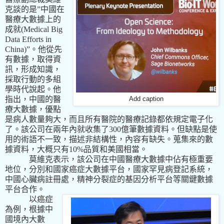
克談的是
”
中國在
醫療大數據上的
成就
(Medical Big
Data Efforts in
China)”
。他從先
有數據，取得資
訊，形成知識，
採取行動的多組
學時代說起。他
指出，中國的醫
Add caption
療大數據，優點
是病人數量夠大，而且所有醫院的醫療記錄都依規定電子化
了。該公司在兩年內就收集了
300
億筆數據資料。但缺點是使
用的術語不一致，描述非結構性，內容有缺失。蒐集來的數
據資料，大概只有
10%
品質和美國相當。
莫維克表示，該公司在中國醫療大數據中佔有極重要
地位，分別和國家癌症大數據平台，國家罕見病登記系統，
中國心臟病註冊處，精神分裂症的基因分析平台等關鍵數據
平台合作。
以癌症
為例，根據中
國境內大數