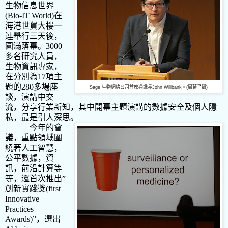
生物信息世界
(Bio-IT World)
在
海港世貿大樓一
連舉行三天後，
圓滿落幕。
3000
多名研究人員，
生物資訊專家，
在分別為
17
項主
題的
280
多場座
Sage 生物網絡公司首席通識長John Willbank。(周菊子攝)
談，演講中交
流，分享行業新知，其中開幕主題演講的數據安全及個人隱
私，最是引人深思。
今年的會
議，重點領域圍
繞著人工智慧，
公平數據，資
訊，前沿計算等
等，還首次推出
”
創新實踐獎
(first
Innovative
Practices
Awards)”
，選出