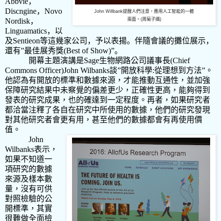
Abbvie
，
Discngine
，
Novo
John Willbank提醒人們注意，應用人工智能的一體
Nordisk
，
兩面。(周菊子攝)
Linguamatics
，以
及
Sentieon
等這幾家公司，予以表揚。伴隨會議的攤位展示，
還有
”
最佳展秀獎
(Best of Show)”
。
開幕主題演講是
Sage
生物網路公司議事長
(Chief
Commons Officer)John Wilbanks
談
”
開放科學
:
從理想到方法
”
。
他認為有開放的標準和數據來源，才能推動互通性，並加強
保障研究結果中未察覺的偏差更少，正確性更高，能夠得到
發表的研究成果，也的確達到一定程度。再者，如果研究者
都洽當注釋了各自在研究中所使用的數據，他們的研究發現
對其他研究者會更有用，甚至他們的數據都會有再使用價
值。
John
Wilbanks
表示，
如果不知道一
項研究的數據
來源及樣本數
量，沒有可供
對照檢驗的公
開標準，其實
很難做全面檢