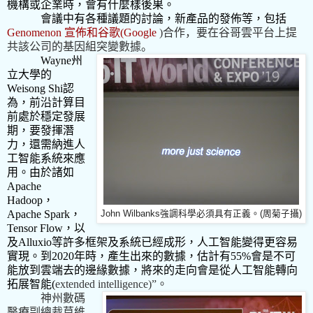
機構或企業時，會有什麼樣後果。
會議中有各種議題的討論，新產品的發佈等，包括
Genomenon
宣佈和谷歌
(
Google
)
合作，要在谷哥雲平台上提
共該公司的基因組突變數據。
Wayne
州
立大學的
Weisong Shi
認
為，前沿計算目
前處於穩定發展
期，要發揮潛
力，還需納進人
工智能系統來應
用。由於諸如
Apache
Hadoop
，
Apache Spark
，
John Wilbanks強調科學必須具有正義。(周菊子攝)
Tensor Flow
，以
及
Alluxio
等許多框架及系統已經成形，人工智能變得更容易
實現。到
2020
年時，產生出來的數據，估計有
55%
會是不可
能放到雲端去的邊緣數據，將來的走向會是從人工智能轉向
拓展智能
(
extended intelligence)”
。
神州數碼
醫療副總裁莫維