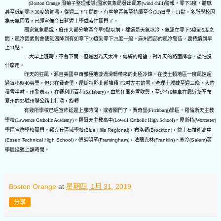
(
B
oston Orange
周菊子整理報導
)
國家氣象局發出風寒
(wind chill)
警報，零下
5
度，體感
甚至低到零下
30
度的氣溫，從週三下午開始，有些地區甚至持續至今
(31)
日早上
11
點。多所學校因
為天氣因素，已經宣佈今日延遲上學或索性關門了。
國家氣象局說，麻州大部分地區今早
9
點以前，都還是天氣冰冷，氣溫在零下
5
度到
5
度之
間，風冷因素則會使氣溫降到有如零下
10
度到零下
25
度一般。麻州西部的風冷警告，要持續到早
上
11
點。
一大早上班時，不會下雨，但是因為天太冷，傳統的路鹽，對昨天的路面降雪，恐怕沒
什麼用。
昨天的狂風，源自美國中西部極地漩渦滑轉帶來的北極冷鋒，在波士頓地區一度風速超
過每小時
40
英里，但只在費奇堡，屋斯特郡北部堆積了
2
吋左右的雪，查理士城截至週三晚，大約
積雪半吋。州警表示，在賽利斯百利
(Salisbury)
，由於狂風夾雪吹襲，至少有
6
輛車在靠近新罕布
夏州的
95
號州際公路上打滑，旋轉
有幾所學校已經宣佈延遲上課時間，或者關門了。費奇堡
(Fitchburg)
學區，羅倫斯天主教
學校
(Lawrence Catholic Academy)
，羅爾天主教高中
(Lowell Catholic High School)
，屋斯特
(Worcester)
學區宣佈學校關門。邦克丘區域學校
(
Blue Hills Regional)
，布洛頓
(
Brockton
)
，益士石技術高中
(
Essex Technical High School
)
，傅萊明罕
(
Framingham
)
，法蘭克林
(
Franklin
)
，塞冷
(
Salem
)
等
學區延遲上課時間。
Boston Orange
at
星期四, 1月 31, 2019
分享