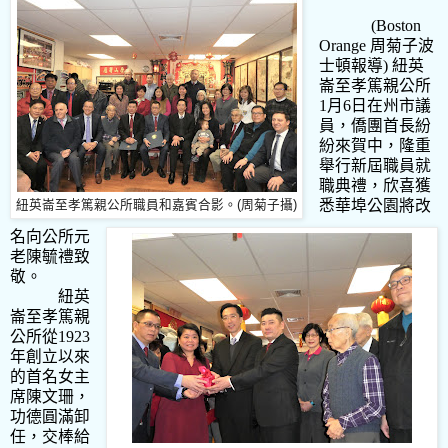
(Boston
Orange
周菊子波
士頓報導
)
紐英
崙至孝篤親公所
1
月
6
日在州市議
員，僑團首長紛
紛來賀中，隆重
舉行新屆職員就
職典禮，欣喜獲
悉華埠公園將改
紐英崙至孝篤親公所職員和嘉賓合影。(周菊子攝)
名向公所元
老陳毓禮致
敬。
紐英
崙至孝篤親
公所從
1923
年創立以來
的首名女主
席陳文珊，
功德圓滿卸
任，交棒給