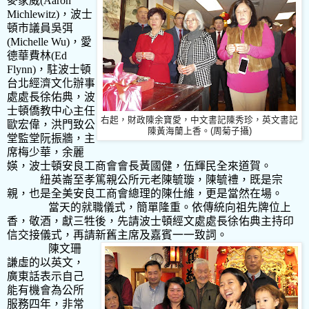
麥家威
(Aaron
Michlewitz)
，波士
頓市議員吳弭
(Michelle Wu)
，愛
德華費林
(Ed
Flynn)
，駐波士頓
台北經濟文化辦事
處處長徐佑典，波
士頓僑教中心主任
右起，財政陳余寶愛，中文書記陳秀珍，英文書記
歐宏偉，洪門致公
陳黃海蘭上香。(周菊子攝)
堂監堂阮振牆，主
席梅少華，余麗
媖，波士頓安良工商會會長黃國健，伍輝民全來道賀。
紐英崙至孝篤親公所元老陳毓璇，陳毓禮，既是宗
親，也是全美安良工商會總理的陳仕維，更是當然在場。
當天的就職儀式，簡單隆重。依傳統向祖先牌位上
香，敬酒，獻三牲後，先請波士頓經文處處長徐佑典主持印
信交接儀式，再請新舊主席及嘉賓一一致詞。
陳文珊
謙虛的以英文，
廣東話表示自己
能有機會為公所
服務四年，非常