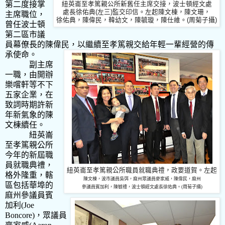
第二度接掌
紐英崙至孝篤親公所新舊任主席交接，波士頓經文處
處長徐佑典(左三)監交印信。左起陳文棟，陳文珊，
主席職位，
徐佑典，陳偉民，韓幼文，陳毓璇，陳仕維。(周菊子攝)
曾任波士頓
第二區市議
員幕僚長的陳偉民，以繼續至孝篤親交給年輕一輩經營的傳
承使命。
副主席
一職，由開辦
樂嚐軒等不下
五家企業，在
致詞時期許新
年新氣象的陳
文棟續任。
紐英崙
至孝篤親公所
今年的新屆職
員就職典禮，
紐英崙至孝篤親公所職員就職典禮，政要道賀。左起
格外隆重，轄
陳文棟，波市議員吳弭，麻州眾議員麥家威，陳偉民，
麻州
區包括華埠的
參議員賓加利，陳毓禮，波士頓經文處長徐佑典
。(周菊子攝)
麻州參議員賓
加利
(Joe
Boncore)
，眾議員