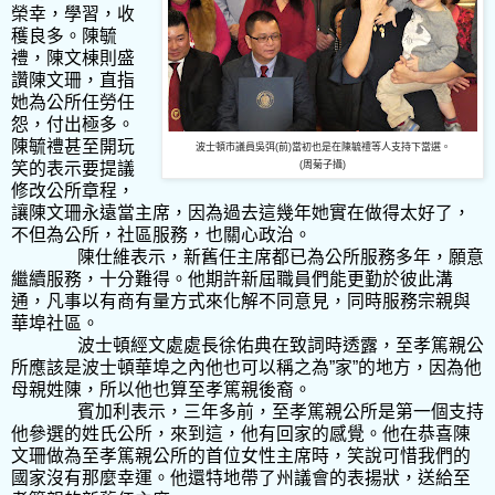
榮幸，學習，收
穫良多。陳毓
禮，陳文棟則盛
讚陳文珊，直指
她為公所任勞任
怨，付出極多。
陳毓禮甚至開玩
波士頓市議員吳弭(前)當初也是在陳毓禮等人支持下當選。
笑的表示要提議
(周菊子攝)
修改公所章程，
讓陳文珊永遠當主席，因為過去這幾年她實在做得太好了，
不但為公所，社區服務，也關心政治。
陳仕維表示，新舊任主席都已為公所服務多年，願意
繼續服務，十分難得。他期許新屆職員們能更勤於彼此溝
通，凡事以有商有量方式來化解不同意見，同時服務宗親與
華埠社區。
波士頓經文處處長徐佑典在致詞時透露，至孝篤親公
所應該是波士頓華埠之內他也可以稱之為
”
家
”
的地方，因為他
母親姓陳，所以他也算至孝篤親後裔。
賓加利表示，三年多前，至孝篤親公所是第一個支持
他參選的姓氏公所，來到這，他有回家的感覺。他在恭喜陳
文珊做為至孝篤親公所的首位女性主席時，笑說可惜我們的
國家沒有那麼幸運。他還特地帶了州議會的表揚狀，送給至