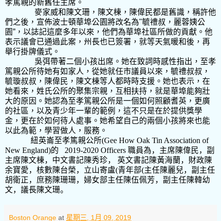
孝篤親的新舊任主席。
麥家威和陳文珊，陳文棟，陳偉民都是舊識，稱許他
們之後，宣佈波士頓華埠公園將改名為
"
毓禮叔，麗蓉姨公
園
”
，以誌記這麼多年以來，他們為華埠社區所做的貢獻。他
表示議會已通過此案，州長也已簽署，就等天氣暖和後，再
舉行掛牌儀式。
吳弭帶著二個小孩出席。她在致詞時感性指出，至孝
篤親公所待她有如家人，從她就任市議員以來，毓禮叔叔，
毓璇叔叔，陳偉民，陳文棟等人都時時支援。她也表示，在
她看來，姓氏公所的聚集宗親，互相扶持，就是華埠能夠壯
大的原因。她認為至孝篤親公所是一個如何照顧耆英，更廣
的社區，以及青少年一輩的範例，這不只是在於提供獎學
金，更在於如何待人處事。她希望自己的兩個小孩將來也能
以此為範，學習做人，服務。
紐英崙至孝篤親公所
(
Gee How Oak Tin Association of
New England
)
的
2019-2020 Officers
職員為，主席陳偉民，副
主席陳文棟，中文書記陳秀珍， 英文書記陳黃海蘭，財政陳
余寶愛，核數陳台榮，立山寄盧
(
青年部
(
主任陳麗兒，副主任
胡衛正，庶務陳珊珊，婦女部主任陳伍佩芳，副主任陳韓幼
文，議長陳文珊。
Boston Orange
at
星期三, 1月 09, 2019