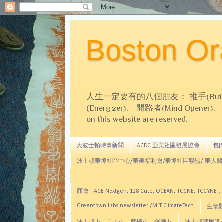
Boston 
人生一定要有的八個朋友： 推手(Builder)、
(Energizer)、 開路者(Mind Opener)、 導師(
on this website are reserved.
大波士頓時事新聞
ACDC 亞美社區發展協會
包氏文
波士頓華埠社區中心/華美福利會/華埠社區聯盟/ 華人醫
商會 - ACE Nextgen, 128 Cute, OCEAN, TC
Greentown Labs newsletter /MIT ClimateTech
生物醫藥