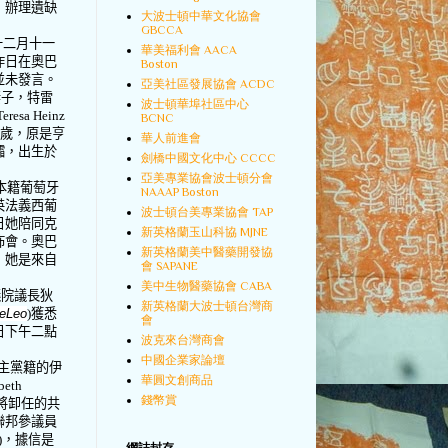
，辦理遺缺
大波士頓中華文化協會
GBCCA
十二月十一
華美福利會 AACA
昨日在奧巴
Boston
並未發言。
亞美社區發展協會 ACDC
妻子，特雷
波士頓華埠社區中心
Teresa Heinz
BCNC
四歲，原是亨
華人前進會
孀，出生於
劍橋中國文化中心 CCCC
亞美專業協會波士頓分會
本籍葡萄牙
NAAAP Boston
英法義西葡
波士頓台美專業協會 TAP
日她陪同克
新英格蘭玉山科協 MJNE
佈會。奧巴
新英格蘭美中醫藥開發協
，她是來自
會 SAPANE
美中生物醫藥協會 CABA
議院議長狄
新英格蘭大波士頓台灣商
DeLeo
)
獲悉
會
日下午二點
波克來台灣商會
中國企業家論壇
主黨籍的伊
華圓文創商品
beth
錢幣賞
將卸任的共
聯邦參議員
)
，據信是