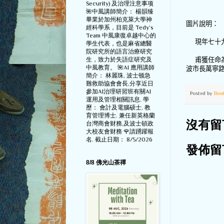
Security) 及治理注意事项
🌺中風講師簡介： 楊韻臻
畢業於加州柏克萊大學神
圖片說明：
經科學系，目前是 Tedy‘s
Team 中風康復卓越中心的
現年七十
學生代表，也是麻省總醫
院研究所的語言治療研究
生，致力於失語症研究及
甫獲任命
中風教育。 🌺AI 應用講師
波市長萬寧
簡介： 林麗珠, 波士顿急
難救助協會會長,分享近日
參加AI治理研習班有關AI
Posted by
Bos
運用及管理相關訊息. 學
歷： 會計及電腦硕士, 教
育管理博士. 兼任新英格蘭
台灣商會财務,及波士頓政
沒有留
大校友會财務 🌹請踴躍報
名. 截止日期： 8/5/2026
發佈留
8/8 佛光山茶禪