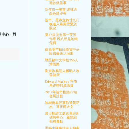
籌款做善事
新年前一場雪 波城過
白色除夕夜
波市、昆市宣佈廿九日
晚進入暴風雪緊急
狀況
區中心，與
第37屆波市第一夜等
你來 晚八點起地鐵
免費
傅萊明罕鎮民嘆賞中華
民俗藝術坊演出
勒星頓中文學校255人
滑雪樂
劉京教易筋太極助人改
善健康
Edward Markey 宣佈
角逐聯邦參議員
2012年波市推動22項
發展計劃
波城僑界設宴歡送黃正
杰、迎接郭大文
波士頓經文處送舊迎新
僑教中心、新聞組
都有異動
黑貓中隊事蹟令人神牽