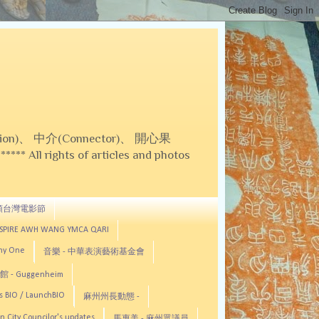
on)、 中介(Connector)、 開心果
 All rights of articles and photos
頓台灣電影節
ASPIRE AWH WANG YMCA QARI
any One
音樂 - 中華表演藝術基金會
 - Guggenheim
s BIO / LaunchBIO
麻州州長動態 -
n City Councilor's updates