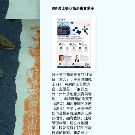
8/8 波士頓亞裔房東會講座
波士頓亞裔房東會訂8月8
日（週六），美東時間晚
上7點，在網路上舉辦講
座，主題是：「麻州之
外：州外房地產投資與管
理」， 邀請麻州的劉安平
（譯音）和西雅圖的唐志
（譯音）主講，分享他們
如何發掘麻薩諸塞州以外
的機會、融資收購、遠端
管理物業、建立在地團
隊，以及克服在陌生市場
投資的挑戰。報名可上