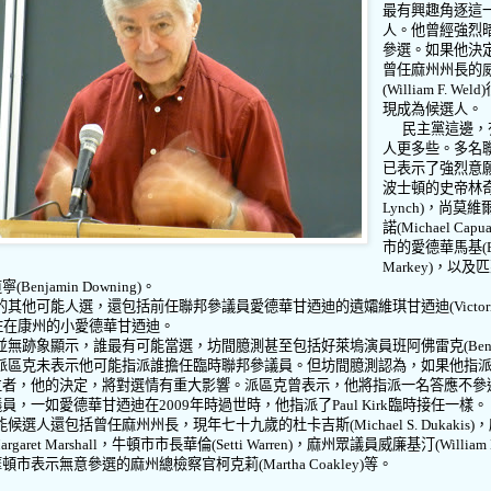
最有興趣角逐這
人。他曾經強烈
參選。如果他決
曾任麻州州長的
(William F. Weld)
現成為候選人。
民主黨這邊，
人更多些。多名
已表示了強烈意
波士頓的史帝林
Lynch)
，尚莫維
諾
(Michael Capu
市的愛德華馬基
(
Markey)
，以及匹
道寧
(Benjamin Downing)
。
的其他可能人選，還包括前任聯邦參議員愛德華甘迺迪的遺孀維琪甘迺迪
(Victor
住在康州的小愛德華甘迺迪。
並無跡象顯示，誰最有可能當選，坊間臆測甚至包括好萊塢演員班阿佛雷克
(Ben
派區克未表示他可能指派誰擔任臨時聯邦參議員。但坊間臆測認為，如果他指
位者，他的決定，將對選情有重大影響。派區克曾表示，他將指派一名答應不參
議員，一如愛德華甘迺迪在
2009
年時過世時，他指派了
Paul Kirk
臨時接任一樣。
能候選人還包括曾任麻州州長，現年七十九歲的杜卡吉斯
(Michael S. Dukakis)
，
argaret Marshall
，牛頓市市長華倫
(Setti Warren)
，麻州眾議員威廉基汀
(William
摩頓市表示無意參選的麻州總檢察官柯克莉
(Martha Coakley)
等。