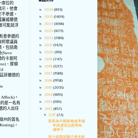
網誌封存
一席位的
暗示，他會
►
2026
(893)
定不參選，
►
2025
(1409)
威廉威爾德
►
2024
(1066)
很可能就浮
►
2023
(1071)
有意參選的
►
2022
(1386)
聯邦眾議員
►
2021
(1421)
願，包括南
►
2020
(1111)
奇
(Steve
爾的卡普阿
►
2019
(747)
ano)
、摩頓
►
2018
(1217)
Ed
►
2017
(1588)
茲菲爾德的
►
2016
(1958)
ia
►
2015
(2035)
►
2014
(1695)
 Affleck)
。
►
2013
(1110)
派的是一名有
選的人出任
▼
2012
(857)
▼
12月
(72)
麻州的首名
黃西為中國春晚做準備
 Keating)
，
年終講笑話慰勞哈
佛學子
波士頓華埠獅子會年終