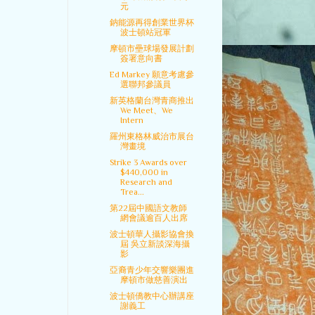
元
鈉能源再得創業世界杯
波士頓站冠軍
摩頓市壘球場發展計劃
簽署意向書
Ed Markey 願意考慮參
選聯邦參議員
新英格蘭台灣青商推出
We Meet、We
Intern
羅州東格林威治市展台
灣畫境
Strike 3 Awards over
$440,000 in
Research and
Trea...
第22屆中國語文教師
網會議逾百人出席
波士頓華人攝影協會換
屆 吳立新談深海攝
影
亞裔青少年交響樂團進
摩頓市做慈善演出
波士頓僑教中心辦講座
謝義工