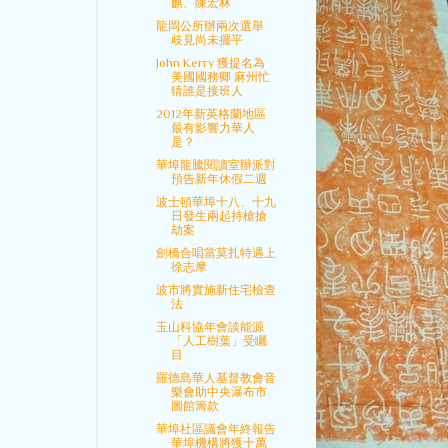
麒、陳宏林
龍岡公所辦兩次選舉
歧見尚未擺平
John Kerry 獲提名為
美國國務卿 麻州忙
猜誰是接班人
2012年新英格蘭地區
最有影響力華人
是？
華埠龍騰閱讀室辦派對
預告新年休假二週
波士頓華埠十八、十九
日發生兩起持槍搶
劫案
劍橋合唱當莫扎特遇上
徐志摩
波市將實施新住宅檢查
法
玉山科協年會談能源
「人工樹葉」受矚
目
羅德島華人基督教會音
樂會助中央瀑布市
圖館籌款
華埠社區議會年終報告
華埠機構將獲十萬