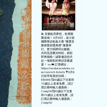
🎤 音樂點亮夢想，歌聲匯
聚波城！ 8月16日，波士頓
國際華語歌曲大賽 "獲獎音
樂會暨頒獎典禮" 隆重舉
行。實力唱將同台獻藝，
共同見證榮光時刻，精彩
即將揭曉！誠摯邀請您共
赴一場精彩的華語音樂盛
宴！ vu 🎟️ 訂票網址：
https://westaracademy.co
m/concert-tickets 💐8月8
日前早鳥票折扣碼：
EB0816 🥰10歲以下兒童和
70歲以上老者免費，請訂
票註冊時輸入優惠碼：
Comp50🥰10歲以下兒童
和70歲以上老者免費，請
訂票註冊時輸入優惠碼：
Comp50