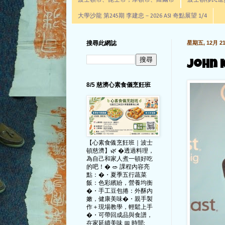
波士頓市、昆士市，摩頓市、羅爾市
波士頓移民進步辦公室通
大學沙龍 第245期 李建忠－2026 ASI 奇點展望 1/4
搜尋此網誌
星期五, 12月 21,
Joh
8/5 慈濟心素食儀烹飪班
【心素食儀烹飪班｜波士
頓慈濟】🌿 �透過料理，
為自己和家人煮一頓好吃
的吧！� 🥗 課程內容亮
點：�・夏季五行蔬菜
飯：色彩繽紛，營養均衡
�・手工豆包捲：外酥內
嫩，健康美味�・親手製
作＋現場教學，輕鬆上手
�・可帶回成品與食譜，
在家延續美味 📅 時間: