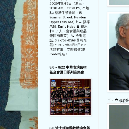
2026年8月5日（週三）
11:00 AM – 12:30 PM 📍 地
點: 慈濟牛頓會所（15
Summer Street, Newton
Upper Falls, MA) 👩‍🍳 指導
老師: Emily Hsiao 💲 費用:
$20／人（含食譜與成品
帶回兩道菜） 📞 洽詢電
話: 617-762-0569 ⏳ 報名
截止: 2026年8月2日 👉
名額有限，立即掃描QR
Code報名！
8/6 ~ 8/22 中華表演藝術
基金會夏日系列音樂會
半，立即發
8/8 波士顿急難救助協會舉