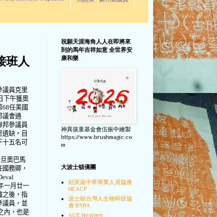
馬惠美 - 麻州眾議員
祝願天涯海角人人在即將來
到的馬年吉祥如意 全世界安
康和樂
是接班人
參議員克里
日下午獲奧
第
68
任美國
邦議會通
聯邦參議員
神異孩童基金會伍振中繪製
里遺缺。目
https://www.brushmagic.co
下十五名可
m
一旦奧巴馬
大波士頓僑團
任國務卿，
Deval
紐英崙中華專業人員協會
年一月廿一
NEACP
職之後，指
波士頓台灣人生物科技協
參議員，並
會 BTBA
之內，也是
ACE Nextgen