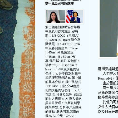
辦中風及AI咨詢講座
波士顿急難救助協會舉辦
中風及AI咨詢講座: 🌿時
間：8/8/2026（星期六）
10:30am-10:40am 簡介及
團體照 10：40-11：10pm,
中風咨詢講座 11：15am-
11:45am, AI 應用講座
11:45am- 11：50am, 分
享”防詐騙”短片 🌻地點：
僑教中心 90 Lincoln St.
麻州參議員
Newton 🎈中風講座內容
包括： a. 分享觀眾對腦中
人們提及
風的理解與經驗 b. 腦中風
Kennedy)
，
的基本介紹 c. 腦中風徵兆
由於目前
- BE FAST 口訣 🎈AI應用
麻州州長
相関講座內容包括： a. AI
意角逐該席
在環境, 社會及治理（ESG)
臨時聯邦參
面向之應用 b. AI 導入策略
其他的可
與公司管理：企業規劃思
女性大法官
M
維與轉型, 分析客户及團隊
的痛點, 解決問題,製造商
以及日前在
機 c. AI 治安（Cyber