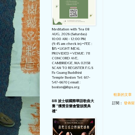
Meditation with Tea 08
AUG, 2026 (Saturday)
10:00 AM - 12:00 PM
(9:45 am check in) • FEE :
$15 • LIGHT MEAL
PROVIDED • VENUE: 711
CONCORD AVE,
CAMBRIDGE, MA 02138
SCAN TO REGISTER F.G.S
Fo Guang Buddhist
Temple Boston Tel: 617-
547-6670 | email :
boston@ibps.org
較新的文章
8/8 波士頓國際華語歌曲大
訂閱：
發佈留言
賽 "獲獎音樂會暨頒獎典
禮"