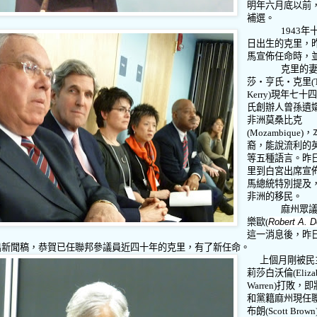
明年六月底以前
補選。
1943
年
日出生的克里，
馬宣佈任命時，
克里的
莎‧亨氏‧克里
(
Kerry)
現年七十
氏創辦人曾孫遺
非洲莫桑比克
(
Mozambique
)
，
裔，能說流利的
等五種語言。昨
里到白宮出席宣
馬總統特別提及
非洲的移民。
麻州眾
樂歐
(
Robert A. 
這一消息後，昨
出新聞稿，恭賀已任聯邦參議員近四十年的克里，有了新任命。
上個月剛被民
莉莎白沃倫
(Eliza
Warren)
打敗，即
和黨籍麻州現任
布朗
(Scott Brown