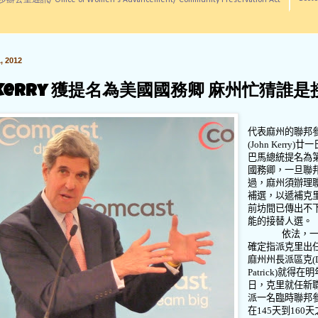
訊/ Office of Women's Advancement/ Community Preservation Act
 2012
n Kerry 獲提名為美國國務卿 麻州忙猜誰
代表麻州的聯邦
(John Kerry)
廿一
巴馬總統提名為
國務卿，一旦聯
過，麻州須辦理
補選，以遞補克
前坊間已傳出不
能的接替人選。
依法，
確定指派克里出
麻州州長派區克
(
Patrick)
就得在明
日，克里就任新
派一名臨時聯邦
在
145
天到
160
天