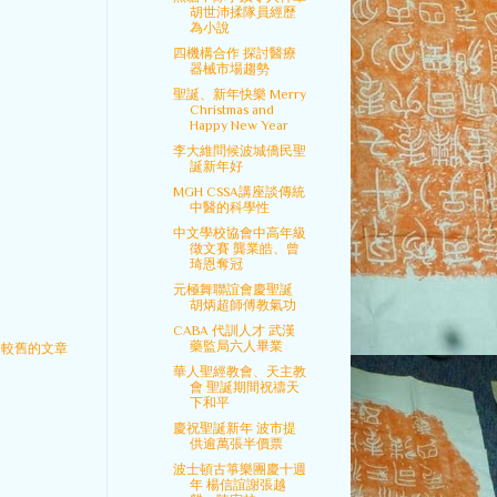
胡世沛揉隊員經歷
為小說
四機構合作 探討醫療
器械市場趨勢
聖誕、新年快樂 Merry
Christmas and
Happy New Year
李大維問候波城僑民聖
誕新年好
MGH CSSA講座談傳統
中醫的科學性
中文學校協會中高年級
徵文賽 龔業皓、曾
琦恩奪冠
元極舞聯誼會慶聖誕
胡炳超師傅教氣功
CABA 代訓人才 武漢
藥監局六人畢業
較舊的文章
華人聖經教會、天主教
會 聖誕期間祝禱天
下和平
慶祝聖誕新年 波市提
供逾萬張半價票
波士頓古箏樂團慶十週
年 楊信誼謝張越