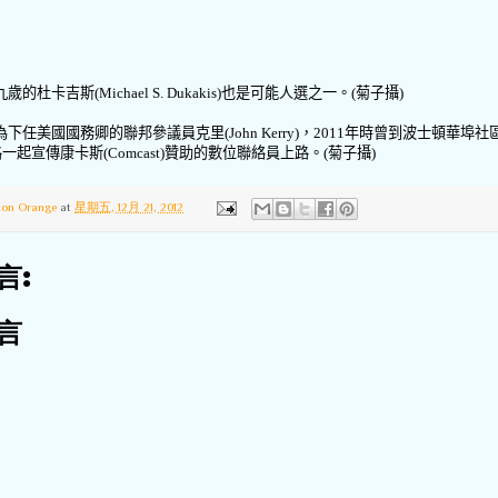
九歲的杜卡吉斯
(Michael S. Dukakis)
也是可能人選之一。
(
菊子攝
)
為下任美國國務卿的聯邦參議員克里
(John Kerry)
，
2011
年時曾到波士頓華埠社
路一起宣傳康卡斯
(Comcast)
贊助的數位聯絡員上路。
(
菊子攝
)
ton Orange
at
星期五, 12月 21, 2012
言:
言