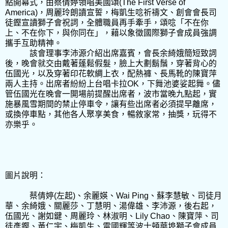
點開幕式，由蔡倩婷領唱美國頌
(The First Verse of
America)
，周麗玲朗讀宣誓，梅凱生唸祈禱文、創會會長司
徒鏗宣讀獅子會祝詞，全體職員再手牽手，頌唸「不在你
上、不在你下，與你同在」，藉以象徵國際獅子會成員強調
攜手互助精神。
該會理事李沛源介紹出席嘉賓，會長余綺娥簡短致詞
後，晚會就交由戴著蓬鬆假髮，臉上大劃鬍鬚，穿著背心的
伍國光，以及穿著印花軟綢上衣，配熱褲、長馬靴的陳寶萍
兩人主持。出席者紛紛上台唱卡拉
OK
，下舞池婆娑起舞。儘
管伍國光在晚會一開場前提醒出席者，波市當晚九點起，實
施暴風雪期間的禁止停車令，讓有些出席者必須提早離席，
或換停車點，其他各人聚享美食，暢敘家常，抽獎，玩得不
亦樂乎。
圖片說明：
蔡倩婷
(
左起
)
、余麗媖、
Wai Ping
、蘇李慧敏、司徒月
華、余綺娥、關麗莎、丁慧明、湯偉雄、李沛源，後右起，
伍國光、謝如鍵、周麗玲、林淑明、
Lily Chao
、陳寶萍、司
徒彥鏗、黃仁宇、梅凱生、雷國輝等波士頓華埠獅子會成員