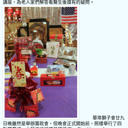
講座，為老人家們解答看醫生後還有的疑問。
華埠獅子會廿九
日晚雖然是舉辦籌款會，但晚會正式開始前，照樣舉行了四