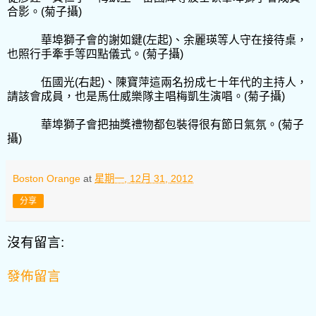
合影。
(
菊子攝
)
華埠獅子會的謝如鍵
(
左起
)
、余麗瑛等人守在接待桌，
也照行手牽手等四點儀式。
(
菊子攝
)
伍國光
(
右起
)
、陳寶萍這兩名扮成七十年代的主持人，
請該會成員，也是馬仕威樂隊主唱梅凱生演唱。
(
菊子攝
)
華埠獅子會把抽獎禮物都包裝得很有節日氣氛。
(
菊子
攝
)
Boston Orange
at
星期一, 12月 31, 2012
分享
沒有留言:
發佈留言