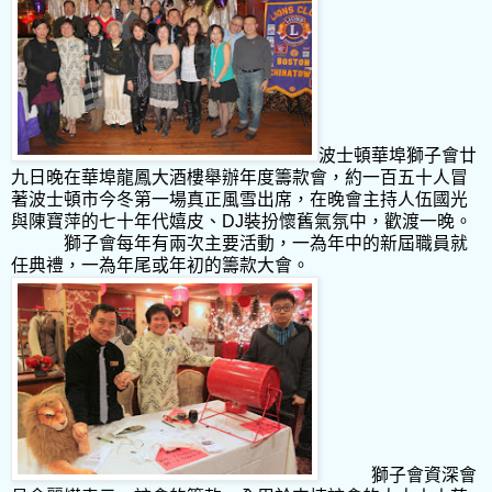
波士頓華埠獅子會廿
九日晚在華埠龍鳳大酒樓舉辦年度籌款會，約一百五十人冒
著波士頓市今冬第一場真正風雪出席，在晚會主持人伍國光
與陳寶萍的七十年代嬉皮、
DJ
裝扮懷舊氣氛中，歡渡一晚。
獅子會每年有兩次主要活動，一為年中的新屆職員就
任典禮，一為年尾或年初的籌款大會。
獅子會資深會