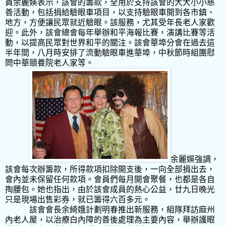
員余麗媖表示，該會的籌款，全用於支持該會的大大小小慈
善活動，包括捐給驗眼車項目，以支持驗眼車開到各市鎮、
地方，方便讓民眾就近驗眼。該服務，尤其受年長老人家歡
迎。此外，該會總會每年舉辦和平海報比賽，演講比賽等活
動，以提高民眾對世界和平的關注。該會華埠分會在過去這
半年間，八月時安排了流動驗眼車進華埠，中秋節時組團慰
問中華頤養院老人家等。
余麗媖強調，
該會每次辦籌款，所得款項扣除開支後，一向全部捐出去，
會內並未保留任何款項。會員們每月開會聚餐，也都是各自
掏腰包。她也指出，由於該會成員的熱心公益，廿九日晚光
只是現場出售彩券，就已籌得六百多元。
該會會長余綺娥計劃明春推出新服務，組隊拜訪麻州
內老人屋，以治療白內障的善後處理為主要內容，舉辦護眼