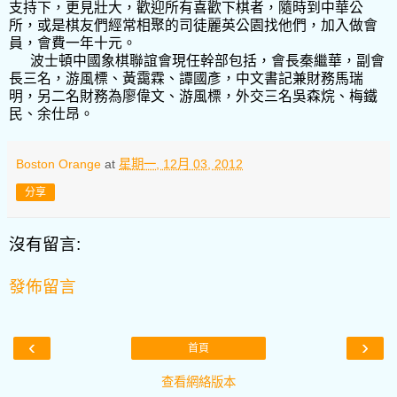
支持下，更見壯大，歡迎所有喜歡下棋者，隨時到中華公
所，或是棋友們經常相聚的司徒麗英公園找他們，加入做會
員，會費一年十元。
波士頓中國象棋聯誼會現任幹部包括，會長秦繼華，副會
長三名，游風標、黃靄霖、譚國彥，中文書記兼財務馬瑞
明，另二名財務為廖偉文、游風標，外交三名吳森烷、梅鐵
民、余仕昂。
Boston Orange
at
星期一, 12月 03, 2012
分享
沒有留言:
發佈留言
‹
›
首頁
查看網絡版本