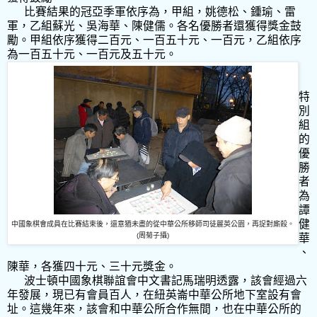
比賽結果的冠亞季軍依序為，甲組，姚德松、鍾瑜、雷
軍，乙組蘇光、吳海華、陳健儒。各名優勝者還獲得獎金鼓
勵。甲組依序獲得二百元、一百五十元、一百元，乙組依序
為一百五十元、一百元及五十元。
特
別
組
的
優
勝
者
為
譚
健
中國象棋會成員在比賽結束後，還意猶未盡的從中華公所移師司徒麗英公園，再捉對廝殺。
(周
菊子攝
)
華
、
陳華，各獲四十元、三十元獎金。
波士頓中國象棋聯誼會中文書記馬瑞明透露，該會經過六
年發展，現已有會員百人，在紐英崙中華公所地下室設有會
址。這幾年來，該會和中華公所合作無間，也在中華公所的