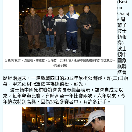
(Bost
on
Orang
e 周
菊子
波士
頓報
導)
波士
頓中
國象
吳森烷
(
右起
)
、游風標、秦繼華、吳海華、馬瑞明等人都是中國象棋會的幹部或執委。
(周
菊子攝
)
棋聯
誼會
歷經兩週末，一連麈戰四日的
2012
年象棋公開賽，昨
(
二
)
日落
幕，甲乙兩組冠軍依序為姚德松、蘇光。
波士頓中國象棋聯誼會會長秦繼華表示，該會自成立以
來，每年舉辦比賽，有時甚至一年比賽兩次，六年以來，今
年這次特別高興，因為
28
名參賽者中，有許多新手。