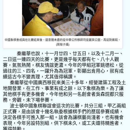
中國象棋會成員在比賽結束後，還意猶未盡的從中華公所移師司徒麗英公園，再捉對廝殺。
(周
菊子攝
)
秦繼華也說，十一月廿四、廿五日，以及十二月一、
二日這一連四天的比賽，更是幾乎每天都有七、八十人觀
賽，氣氛熱鬧，棋友情誼更濃。今年的甲組冠軍姚德松，從
過往的三、四名，一躍升為為冠軍，彰顯出肯用心，就有成
績這古今不變真理，尤其值得稱讚。
秦繼華從中國廣西移民來美三十多年，經營建築工程及土
地開發業，在工作、事業有成之餘，以下象棋為樂。為了讓
其他棋手有更多機會，今年他和另一名創會者吳森烷都只服
務，旁觀，未下場參賽。
波士頓中國象棋聯誼會這次的比賽，共分三組，甲乙兩組
正式賽，是由該會十幾名執委根據棋手們的歷屆參賽成績，
決定各棋手可進入那一組。該會為讓棋藝尚淺者，也有機會
表現，今年另設特別組，供下棋未久，或工夫還待精進者，
獲得鼓勵。