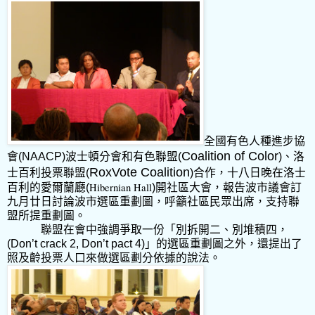
全國有色人種進步協
Coalition of Color
會
(NAACP)
波士頓分會和有色聯盟
(
)
、洛
RoxVote Coalition
士百利投票聯盟
(
)
合作，十八日晚在洛士
Hibernian Hall
百利的愛爾蘭廳
(
)
開社區大會，報告波市議會訂
九月廿日討論波市選區重劃圖，呼籲社區民眾出席，支持聯
盟所提重劃圖。
聯盟在會中強調爭取一份「別拆開二、別堆積四，
(Don’t crack 2, Don’t pact 4)
」的選區重劃圖之外，還提出了
照及齡投票人口來做選區劃分依據的說法。