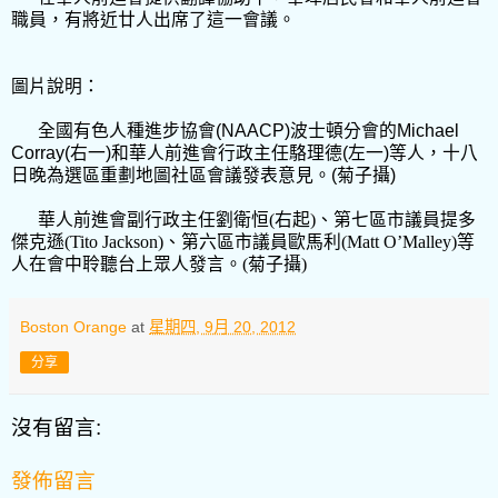
職員，有將近廿人出席了這一會議。
圖片說明：
全國有色人種進步協會
(NAACP)
波士頓分會的
Michael
Corray(
右一
)
和華人前進會行政主任駱理德
(
左一
)
等人，十八
日晚為選區重劃地圖社區會議發表意見。
(
菊子攝
)
華人前進會副行政主任劉衛恒
(
右起
)
、第七區市議員提多
傑克遜
(Tito Jackson)
、第六區市議員歐馬利
(Matt O’Malley)
等
人在會中聆聽台上眾人發言。
(
菊子攝
)
Boston Orange
at
星期四, 9月 20, 2012
分享
沒有留言:
發佈留言