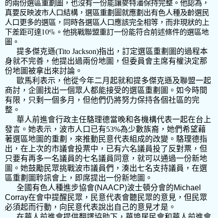
的兩份選區重劃圖，也沒有一份能讓麥特潘保持完整。他認為，
真要反映波市人口結構，選區重劃圖就應劃出有色人種及齡選民
人口更多的選區，同時各選區人口應該完全相等，而非現狀的上
10%
下差距可達
。他挑戰聯盟重訂一份能符合前述條件的選區地
圖。
提多傑克遜
(Tito Jackson)
指出，訂定選區重劃圖的過程本
身就不完善，他提出過兩份地圖，但委員會主席有權決定那
份地圖被拿出來討論。
歐馬利表示，他從今年二月起就和提多傑克遜及聯盟一起
商討，企圖找出一個眾人都能接受的選區重劃圖。如今時間
有限，只剩一個多月，但他們仍將努力保持各個社區的完
整。
華人前進會行政主任駱理德當晚和各機構代表一起在台上
發言。她表示，波市人口已有
53%
為少數族裔，她們希望藉
著選區地圖的重劃，來推動民意代表組成的改變。駱理德指
出，在上次的市議會投票中，已有六名議員投了反對票，但
只要有再多一名議員的七名議員同意，就可以通過一份新地
圖。她鼓勵民眾挑戰波市議員們，湊出七名支持議員，在選
區重劃圖聆訊會上，即席提出一份新地圖。
全國有色人種進步協會
(NAACP)
波士頓分會的
Michael
Corray
在會中提醒民眾，民意代表會聽民眾的意見，但民眾
必須起而行動，向民意代表說出自己的意見才是。
在華人前進會提供翻譯協助下，華埠居民會和華人前進會