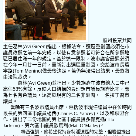
麻州投票共同
主任葛林
(Avi Green)
指出，根據法令，選區重劃圖必須在市
議員改選之前一年完成，以使有意參選者可符合在所參選地
區已居住滿一年的規定。基於這一限制，波市議會最遲必須
在今年十月廿一日前，重新訂出選區重劃圖，交給波市長萬
寧路
(Tom Menino)
做最後決定。若仍無法得出結果，最終將
由法院裁決。
葛林
(Avi Green)
並指出，少數族裔在波市總人口中已
高佔
53%
有餘，反映人口結構的最理想市議員族裔比率，應
為七名有色議員，遠高於現有的三名非洲裔，一名拉丁裔市
議員。
當晚有三名波市議員出席，包括波市現任議員中在位時間
最長的第四區市議員楊西
(Charles C. Yancey)
，以及和聯盟合
作，提出了二份地圖的第七區市議員提多傑克遜
(Tito
Jackson)
、第六區市議員歐馬利
(Matt O’Malley)
。
楊西強調，他希望保持麥特潘選區的完整，但聯盟提出