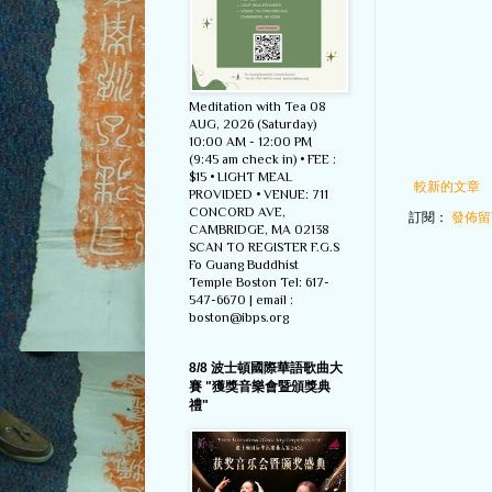
Meditation with Tea 08
AUG, 2026 (Saturday)
10:00 AM - 12:00 PM
(9:45 am check in) • FEE :
$15 • LIGHT MEAL
較新的文章
PROVIDED • VENUE: 711
CONCORD AVE,
訂閱：
發佈留言
CAMBRIDGE, MA 02138
SCAN TO REGISTER F.G.S
Fo Guang Buddhist
Temple Boston Tel: 617-
547-6670 | email :
boston@ibps.org
8/8 波士頓國際華語歌曲大
賽 "獲獎音樂會暨頒獎典
禮"