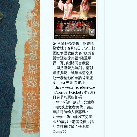
🎤 音樂點亮夢想，歌聲匯
聚波城！ 8月16日，波士頓
國際華語歌曲大賽 "獲獎音
樂會暨頒獎典禮" 隆重舉
行。實力唱將同台獻藝，
共同見證榮光時刻，精彩
即將揭曉！誠摯邀請您共
赴一場精彩的華語音樂盛
宴！ vu 🎟️ 訂票網址：
https://westaracademy.co
m/concert-tickets 💐8月8
日前早鳥票折扣碼：
EB0816 🥰10歲以下兒童和
70歲以上老者免費，請訂
票註冊時輸入優惠碼：
Comp50🥰10歲以下兒童
和70歲以上老者免費，請
訂票註冊時輸入優惠碼：
Comp50