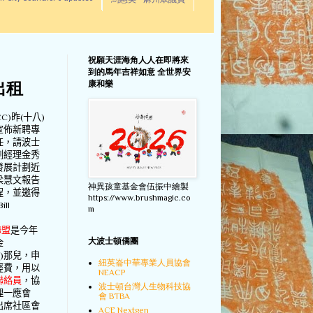
馬惠美 - 麻州眾議員
祝願天涯海角人人在即將來
到的馬年吉祥如意 全世界安
康和樂
出租
CC)
昨
(
十八
)
宣佈新聘專
任，請波士
劃經理金秀
發展計劃近
梁慧文報告
神異孩童基金會伍振中繪製
程，並邀得
https://www.brushmagic.co
Bill
m
聯盟
是今年
大波士頓僑團
金
)
那兒，申
紐英崙中華專業人員協會
經費，用以
NEACP
聯絡員
，協
波士頓台灣人生物科技協
理一應會
會 BTBA
出席社區會
ACE Nextgen