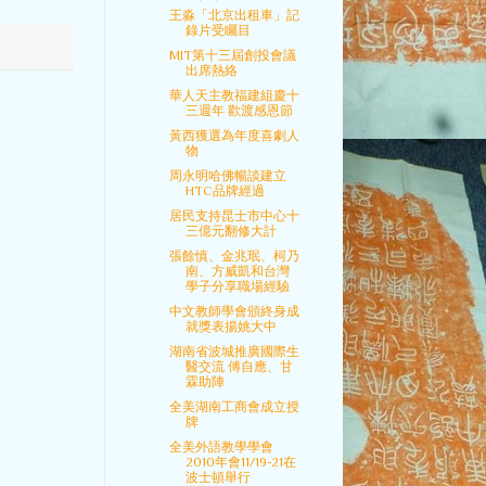
王淼「北京出租車」記
錄片受矚目
MIT第十三屆創投會議
出席熱絡
華人天主教福建組慶十
三週年 歡渡感恩節
黃西獲選為年度喜劇人
物
周永明哈佛暢談建立
HTC品牌經過
居民支持昆士市中心十
三億元翻修大計
張餘慎、金兆珉、柯乃
南、方威凱和台灣
學子分享職場經驗
中文教師學會頒終身成
就獎表揚姚大中
湖南省波城推廣國際生
醫交流 傅自應、甘
霖助陣
全美湖南工商會成立授
牌
全美外語教學學會
2010年會11/19-21在
波士頓舉行