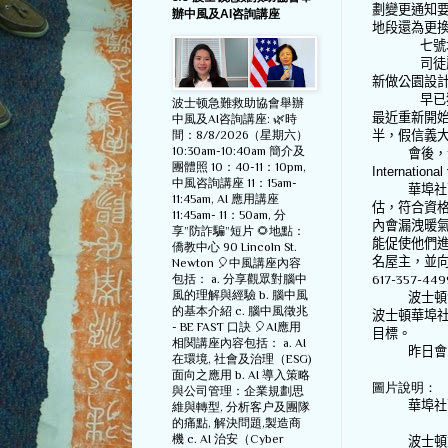
劃變更通知
辦中風及AI咨詢講座
地段還為更
七號
司徒
新做公園設
早已
波士顿急難救助協會舉辦
最近重新開
中風及AI咨詢講座: 🌿時
間：8/8/2026（星期六）
半，假信義
10:30am-10:40am 簡介及
會後，
團體照 10：40-11：10pm,
International
中風咨詢講座 11：15am-
華埠社
11:45am, AI 應用講座
估，符合資
11:45am- 11：50am, 分
內會漏洩暖
享”防詐騙”短片 🌻地點：
能促使他們
僑教中心 90 Lincoln St.
名屋主，並
Newton 🎈中風講座內容
包括： a. 分享觀眾對腦中
617-357-449
風的理解與經驗 b. 腦中風
波士頓
的基本介紹 c. 腦中風徵兆
波士頓華埠
- BE FAST 口訣 🎈AI應用
目標。
相関講座內容包括： a. AI
昨日會
在環境, 社會及治理（ESG)
面向之應用 b. AI 導入策略
圖片說明：
與公司管理：企業規劃思
華埠社
維與轉型, 分析客户及團隊
的痛點, 解決問題,製造商
機 c. AI 治安（Cyber
波士頓