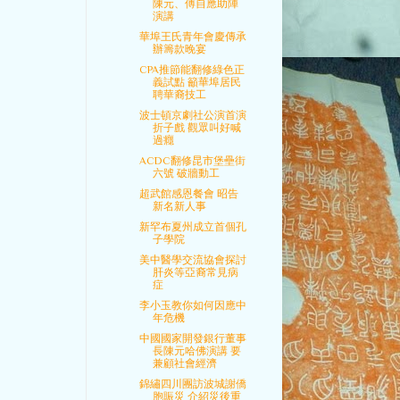
陳元、傅自應助陣
演講
華埠王氏青年會慶傳承
辦籌款晚宴
CPA推節能翻修綠色正
義試點 籲華埠居民
聘華裔技工
波士頓京劇社公演首演
折子戲 觀眾叫好喊
過癮
ACDC翻修昆市堡壘街
六號 破牆動工
超武館感恩餐會 昭告
新名新人事
新罕布夏州成立首個孔
子學院
美中醫學交流協會探討
肝炎等亞裔常見病
症
李小玉教你如何因應中
年危機
中國國家開發銀行董事
長陳元哈佛演講 要
兼顧社會經濟
錦繡四川團訪波城謝僑
胞賑災 介紹災後重