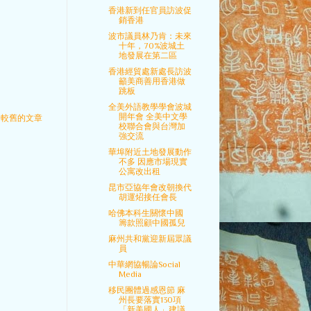
香港新到任官員訪波促
銷香港
波市議員林乃肯：未來
十年，70%波城土
地發展在第二區
香港經貿處新處長訪波
籲美商善用香港做
跳板
全美外語教學學會波城
開年會 全美中文學
較舊的文章
校聯合會與台灣加
強交流
華埠附近土地發展動作
不多 因應市場現實
公寓改出租
昆市亞協年會改朝換代
胡運炤接任會長
哈佛本科生關懷中國
籌款照顧中國孤兒
麻州共和黨迎新屆眾議
員
中華網協暢論Social
Media
移民團體過感恩節 麻
州長要落實130項
「新美國人」建議