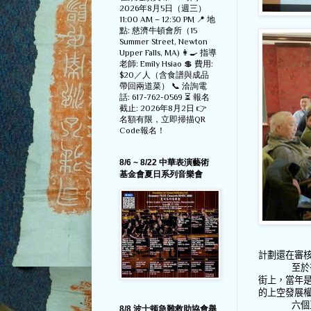
2026年8月5日（週三）
11:00 AM – 12:30 PM 📍 地
點: 慈濟牛頓會所（15
Summer Street, Newton
Upper Falls, MA) 👩‍🍳 指導
老師: Emily Hsiao 💲 費用:
$20／人（含食譜與成品
帶回兩道菜） 📞 洽詢電
話: 617-762-0569 ⏳ 報名
截止: 2026年8月2日 👉
名額有限，立即掃描QR
Code報名！
8/6 ~ 8/22 中華表演藝術
基金會夏日系列音樂會
計劃還在審
至於
街上，當年
的上空發展
六個
8/8 波士顿急難救助協會舉