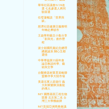
華埠社區議會11/28改
選 七名參選人將同
額當選
任璧蓮暢談「世界與
鎮」
慈濟社區健康日服務明
年轉赴摩頓市
王啟華和藝文小集分享
「影與光」創作歷
程
波士頓國民黨紀念總理
總裁誕辰 關心五都
選情
中華專協第33屆年會
論宗教談科學、藝
術與文學
台醫療器材業覓策略聯
盟夥伴爭大陸市場
美退伍軍人節遊行 義
大利軍樂隊演奏龍
的傳人
MIT 國際基因工程生物
競賽 北京第二名 台
灣三大學獲銀牌
MIT首屆亞洲商務會議