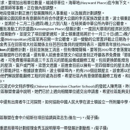
要求，要增加出租單位數量，縮減停車位。海華地
(
Hayward Place
)
迄今無下文
換建築師等事務，正在做內部調整。
地段發展計劃正進行發展團隊的人事重組，以及融資計劃調整。
麗瑛公園因原本有意願與市府合作建更大公園的李氏家族改變主意，波士頓重
計，並將於十二月二日
(
週四
)
晚上六到八點，在紐英崙中華公所內舉行公聽會。
獲批准動工的京盛園
(Kensington Place)
發展計劃，一度因大環境的經濟狀況而
始發展動作，並提交了項目變更通知。波士頓重建局將於十一月三十日
(
週二
)
晚
大廈
(Metropolitan)
社區室再召開一次公聽會。該一變動的公眾置評截止日期為十
金秀玉在回答塔大社區關係主任芭芭拉魯貝的提問時表示，國際青年旅社
(
Hoste
ton
)
的翻修計劃，目前並無施工消息，但有傳聞聲稱，要等到
2012
年才會落實
區聯盟昨日的會議，還有華人前進會梁慧文介紹該會刻正呼籲各界免費做「節
格者，可免費獲得最高達三千五百元的節能設備或翻修工程，包括更換節能燈泡
氣的屋頂、窗戶或門等。梁慧文透露，前進會目前以擁有一至四個單位的屋主為
進行節能評估。根據該會資料，波士頓華埠內，約有
230
個這類屋主，該會將以
向他們解說節能翻修工程的好處為目標，希望社區內有意做節能翻修工程者，和
9
。
沉浸式中文特許學校
(Chinese Immersion Charter School)
的發起人陳秀瑛，昨
社區聯盟會議中說明，她們已於上週向相關單位遞交出申請書，希望社區能夠支
中還有出席者牛江河探問，如何協助中國人民大學在波士頓設立一所附屬中學
區聯盟在會中介紹新任項目協調員梁志生
(
後左一
)
。
(
菊子攝
)
重建局華埠計劃經理金秀玉說明華埠一帶發展計劃動態。
(
菊子攝
)