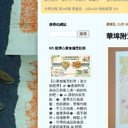
波士頓市、昆士市，摩頓市、羅爾市
波士頓移民進步辦公室通
大學沙龍 第245期 李建忠－2026 ASI 奇點展望 1/4
搜尋此網誌
星期五, 11月 19,
華埠附
8/5 慈濟心素食儀烹飪班
【心素食儀烹飪班｜波士
頓慈濟】🌿 �透過料理，
為自己和家人煮一頓好吃
的吧！� 🥗 課程內容亮
點：�・夏季五行蔬菜
飯：色彩繽紛，營養均衡
�・手工豆包捲：外酥內
嫩，健康美味�・親手製
作＋現場教學，輕鬆上手
�・可帶回成品與食譜，
在家延續美味 📅 時間: