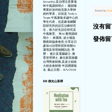
Security) 及治理注意事项
🌺中風講師簡介： 楊韻臻
畢業於加州柏克萊大學神
Posted by
Bos
經科學系，目前是 Tedy‘s
Team 中風康復卓越中心的
學生代表，也是麻省總醫
院研究所的語言治療研究
沒有留
生，致力於失語症研究及
中風教育。 🌺AI 應用講師
簡介： 林麗珠, 波士顿急
發佈留
難救助協會會長,分享近日
參加AI治理研習班有關AI
運用及管理相關訊息. 學
歷： 會計及電腦硕士, 教
育管理博士. 兼任新英格蘭
台灣商會财務,及波士頓政
大校友會财務 🌹請踴躍報
名. 截止日期： 8/5/2026
8/8 佛光山茶禪