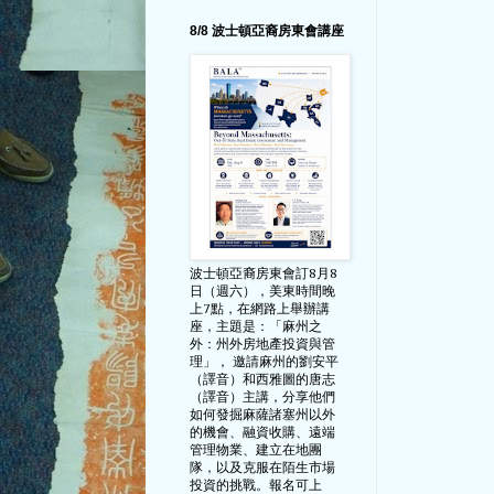
8/8 波士頓亞裔房東會講座
波士頓亞裔房東會訂8月8
日（週六），美東時間晚
上7點，在網路上舉辦講
座，主題是：「麻州之
外：州外房地產投資與管
理」， 邀請麻州的劉安平
（譯音）和西雅圖的唐志
（譯音）主講，分享他們
如何發掘麻薩諸塞州以外
的機會、融資收購、遠端
管理物業、建立在地團
隊，以及克服在陌生市場
投資的挑戰。報名可上