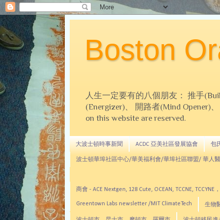
Boston 
人生一定要有的八個朋友： 推手(Builder)、
(Energizer)、 開路者(Mind Opener)、 導師(
on this website are reserved.
大波士頓時事新聞
ACDC 亞美社區發展協會
包氏文
波士頓華埠社區中心/華美福利會/華埠社區聯盟/ 華人醫
商會 - ACE Nextgen, 128 Cute, OCEAN, TC
Greentown Labs newsletter /MIT ClimateTech
生物醫藥