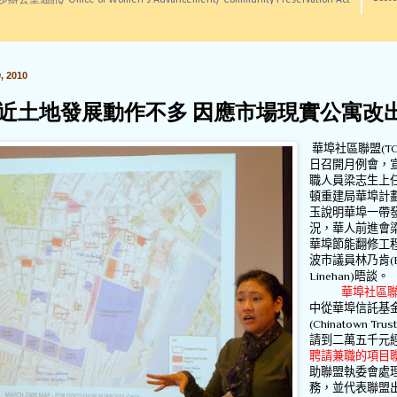
訊/ Office of Women's Advancement/ Community Preservation Act
 2010
近土地發展動作不多 因應市場現實公寓改
華埠社區聯盟
(T
日召開月例會，
職人員梁志生上
頓重建局華埠計
玉說明華埠一帶
況，華人前進會
華埠節能翻修工
波市議員林乃肯
(
Linehan)
晤談。
華埠社區
中從華埠信託基
(Chinatown Trust
請到二萬五千元
聘請兼職的項目
助聯盟執委會處
務，並代表聯盟