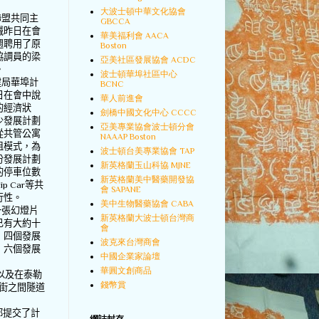
大波士頓中華文化協會
聯盟共同主
GBCCA
誠昨日在會
華美福利會 AACA
週聘用了原
Boston
協調員的梁
亞美社區發展協會 ACDC
。
波士頓華埠社區中心
建局華埠計
BCNC
日在會中說
華人前進會
的經濟狀
劍橋中國文化中心 CCCC
少發展計劃
亞美專業協會波士頓分會
從共管公寓
NAAAP Boston
租模式，為
波士頓台美專業協會 TAP
份發展計劃
新英格蘭玉山科協 MJNE
的停車位數
新英格蘭美中醫藥開發協
ip Car
等共
會 SAPANE
行性。
美中生物醫藥協會 CABA
一張幻燈片
新英格蘭大波士頓台灣商
已有大約十
會
，四個發展
波克來台灣商會
，六個發展
中國企業家論壇
華圓文創商品
以及在泰勒
錢幣賞
街之間隧道
都提交了計