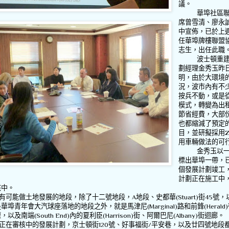
議。
華埠社區
席曾雪清、廖永
中宣佈，已於上
任華埠牌樓聯盟
志生，出任此職
波士頓重
劃經理金秀玉昨
明，由於大環境
況，波市內有不
按兵不動，或是
模式，轉變為出
節省經費，大部
也都縮減了預定
目，並研擬採用
Z
用車輛做法的可
金秀玉以
標出華埠一帶，
個發展計劃竣工
計劃正在施工中
核中。
有可能做土地發展的地段，除了十二號地段，
A
地段、史都華
(Stuart)
街
45
號，
是華埠青年會大汽球座落地的地段之外，就是馬津尼
(Marginal)
路和前鋒
(Herald)
權，以及南端
(South End)
內的夏利臣
(Harrison)
街、阿爾巴尼
(Albany)
街迴廊。
正在審核中的發展計劃，京士頓街
120
號、好事福街
/
平安巷，以及廿四號地段