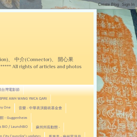
on)、 中介(Connector)、 開心果
 All rights of articles and photos
頓台灣電影節
ASPIRE AWH WANG YMCA QARI
any One
音樂 - 中華表演藝術基金會
 - Guggenheim
s BIO / LaunchBIO
麻州州長動態 -
n City Councilor's updates