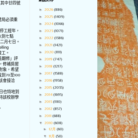
網誌封存
。其中廿四號
►
2026
(886)
►
2025
(1409)
建局必須重
►
2024
(1066)
停工經年，
►
2023
(1071)
六到七點
►
2022
(1386)
二月七日。
►
2021
(1421)
lling
►
2020
(1111)
竣工。
能翻修」評
►
2019
(747)
，修補房屋
►
2018
(1217)
對象，希望
►
2017
(1588)
找到
70
至
100
►
2016
(1958)
該會接洽
►
2015
(2035)
日也特地到
►
2014
(1695)
持該校辦學
►
2013
(1110)
。
►
2012
(857)
►
2011
(688)
▼
2010
(608)
►
12月
(60)
▼
11月
(50)