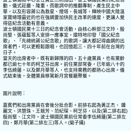
動，儀式莊嚴、隆重，而歌詞中的推翻專制，產生民主中
華，以及形容蔣公為救星、燈塔、長城等，輝映中國大陸溫
家寶總理最近的也在強調要加快民主改革的速度，更讓人覺
得這紀念活動有意義。
波士頓國民黨十三日的紀念會活動，由核心幹部江文玲、殷
尚堅、張蘊藍等人安排一應事宜，還特地印發「國父紀念
歌」、「先總統蔣公紀念歌」的歌詞，讓大都記得曲調的出
席者們，可以更輕鬆跟唱，也回憶起三、四十年前在台灣的
日子。
當天的出席者中，既有新歸隊的四、五十歲黨員，也有黨齡
都已逾七十年的柯芝芬出席。前任黨部常委，已年逾八十的
李伍綺蓮，以及鄭月華等人，也支持黨務的都熱心出席。儀
式結束後，全體黨員移駕新月宮餐廳聚餐。
圖片說明：
嘉賓們和出席黨員在會後分批合影。前排右起為黃正杰、 鍾
麗文、洪慧珠、王競芳、范紀琛、柯芝芬，以及(第二排右起)
殷尚堅、江文玲，波士頓國民黨前任常委李伍綺蓮(第二排左
四)、鄭月華(第二排左三)等人。(菊子攝)