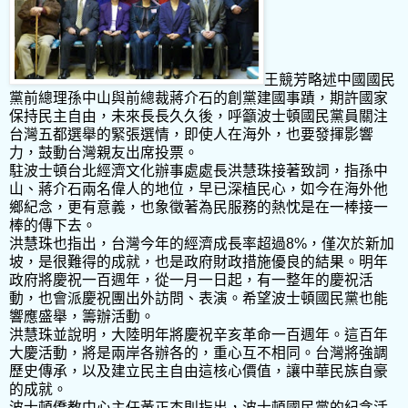
王競芳略述中國國民
黨前總理孫中山與前總裁蔣介石的創黨建國事蹟，期許國家
保持民主自由，未來長長久久後，呼籲波士頓國民黨員關注
台灣五都選舉的緊張選情，即使人在海外，也要發揮影響
力，鼓動台灣親友出席投票。
駐波士頓台北經濟文化辦事處處長洪慧珠接著致詞，指孫中
山、蔣介石兩名偉人的地位，早已深植民心，如今在海外他
鄉紀念，更有意義，也象徵著為民服務的熱忱是在一棒接一
棒的傳下去。
洪慧珠也指出，台灣今年的經濟成長率超過8%，僅次於新加
坡，是很難得的成就，也是政府財政措施優良的結果。明年
政府將慶祝一百週年，從一月一日起，有一整年的慶祝活
動，也會派慶祝團出外訪問、表演。希望波士頓國民黨也能
響應盛舉，籌辦活動。
洪慧珠並說明，大陸明年將慶祝辛亥革命一百週年。這百年
大慶活動，將是兩岸各辦各的，重心互不相同。台灣將強調
歷史傳承，以及建立民主自由這核心價值，讓中華民族自豪
的成就。
波士頓僑教中心主任黃正杰則指出，波士頓國民黨的紀念活