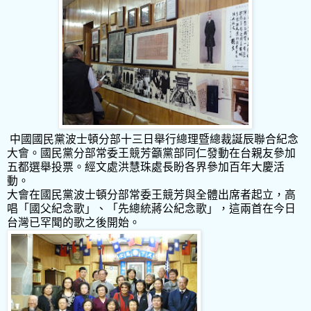
中國國民黨波士頓分部十三日舉行總理暨總裁誕辰聯合紀念
大會。國民黨分部常委王競芳籲黨部同仁發動在台親友參加
五都選舉投票。經文處洪慧珠處長盼各界參加百年大慶活
動。
大會在國民黨波士頓分部常委王競芳與全體出席者起立，高
唱「國父紀念歌」、「先總統蔣公紀念歌」，這兩首在今日
台灣已罕聞的歌之後開始。